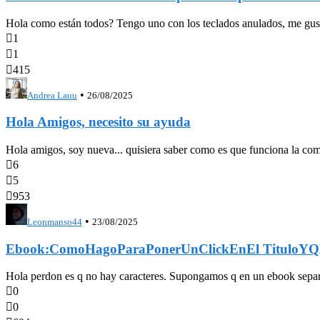
Hola como están todos? Tengo uno con los teclados anulados, me gustari

1

1

415
•
Andrea Lauu
26/08/2025
Hola Amigos, necesito su ayuda
Hola amigos, soy nueva... quisiera saber como es que funciona la com

6

5

953
•
Leonmanso44
23/08/2025
Ebook:ComoHagoParaPonerUnClickEnEl TituloYQL
Hola perdon es q no hay caracteres. Supongamos q en un ebook se

0

0