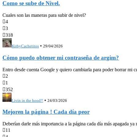
Como se sube de Nivel.
Cuales son las maneras para subir de nivel?

4

3

318
•
KirbyCachetitos
29/04/2026
Cómo puedo obtener mi contraseña de argim?
Entro desde cuenta Google y quiero cambiarla para poder borrar mi c

2

1

352
•
Livin in the hood!!
24/03/2026
Mejoren la página ! Cada día peor
Deberían darle más importancia a la página cada día más apagada ya ni

11

4