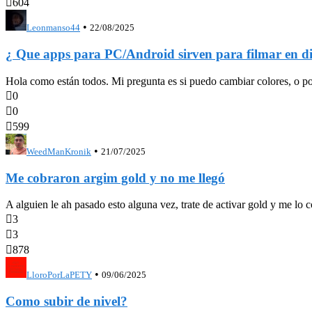

604
•
Leonmanso44
22/08/2025
¿ Que apps para PC/Android sirven para filmar en di
Hola como están todos. Mi pregunta es si puedo cambiar colores, o pone

0

0

599
•
WeedManKronik
21/07/2025
Me cobraron argim gold y no me llegó
A alguien le ah pasado esto alguna vez, trate de activar gold y me lo 

3

3

878
•
LloroPorLaPETY
09/06/2025
Como subir de nivel?