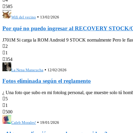

585
•
Wifi del vecino
13/02/2026
Por qué no puedo ingresar al RECOVERY STOCK
J701M Si carga la ROM Android 9 STOCK normalmente Pero le flashe

2

1

354
•
La Nena Maracucha
12/02/2026
Fotos eliminada según el reglamento
¿ Una foto que subo en mi fotolog personal, que muestre solo tú hombr

5

1

500
•
Caleb Morales!
19/01/2026