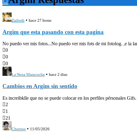
•
Zaibeth
hace 27 horas
Argim que esta pasando con esta pagina
No puedo ver mis fotos...No puedo ver mis fots de mi fotolog. ,e la la

0

0

0
•
La Nena Maracucha
hace 2 dias
Cambios en Argim sin sentido
Es increibklle que no se puede colocar en los perfiles pérsonales Gifs

2

1

21
•
Cherepo
11/05/2026