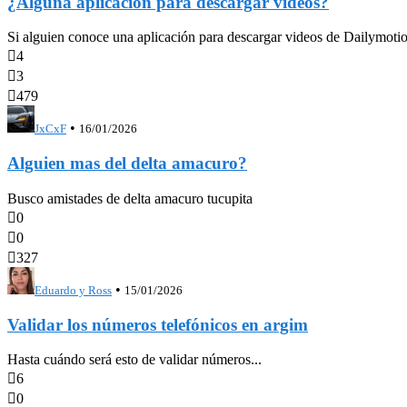
¿Alguna aplicación para descargar videos?
Si alguien conoce una aplicación para descargar videos de Dailymotion

4

3

479
•
JxCxF
16/01/2026
Alguien mas del delta amacuro?
Busco amistades de delta amacuro tucupita

0

0

327
•
Eduardo y Ross
15/01/2026
Validar los números telefónicos en argim
Hasta cuándo será esto de validar números...

6

0