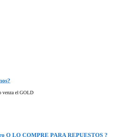
nos?
ndo venza el GOLD
o a otro Q LO COMPRE PARA REPUESTOS ?