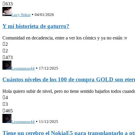

633
•
Lucy Strkss
04/01/2026
Y mi historieta de gaturro?
Comunidad en decadencia, entre a ver los cómics y ya no están :v

2

2

473
•
Leonmanso44
17/12/2025
Cuántos niveles de los 100 de compra GOLD son eter
Hola quiero subir de nivel, pero no tiene sentido bajarlos todos cua

4

3

465
•
Leonmanso44
11/12/2025
Tiene un cerebro el NokiaE5 para transplantarl