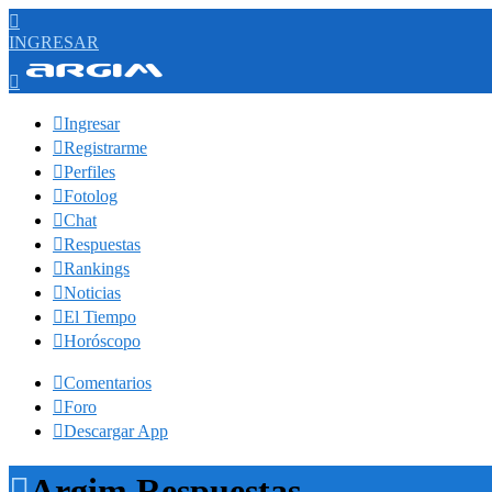

INGRESAR


Ingresar

Registrarme

Perfiles

Fotolog

Chat

Respuestas

Rankings

Noticias

El Tiempo

Horóscopo

Comentarios

Foro

Descargar App

Argim Respuestas