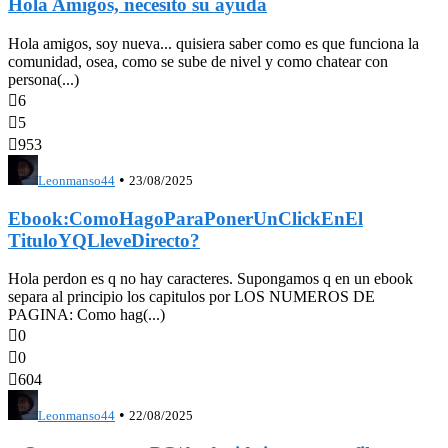
Hola Amigos, necesito su ayuda
Hola amigos, soy nueva... quisiera saber como es que funciona la
comunidad, osea, como se sube de nivel y como chatear con
persona(...)

6

5

953
•
Leonmanso44
23/08/2025
Ebook:ComoHagoParaPonerUnClickEnEl
TituloYQLleveDirecto?
Hola perdon es q no hay caracteres. Supongamos q en un ebook
separa al principio los capitulos por LOS NUMEROS DE
PAGINA: Como hag(...)

0

0

604
•
Leonmanso44
22/08/2025