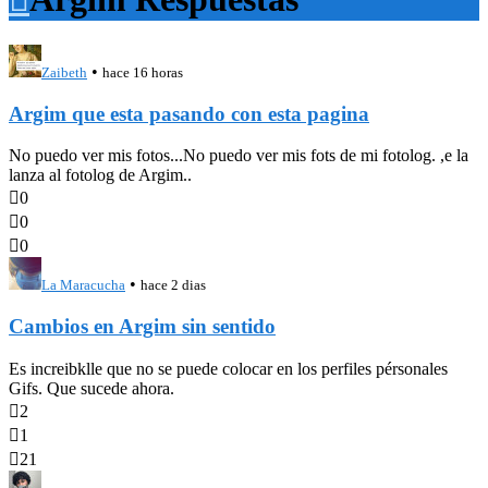
•
Zaibeth
hace 16 horas
Argim que esta pasando con esta pagina
No puedo ver mis fotos...No puedo ver mis fots de mi fotolog. ,e la
lanza al fotolog de Argim..

0

0

0
•
La Maracucha
hace 2 dias
Cambios en Argim sin sentido
Es increibklle que no se puede colocar en los perfiles pérsonales
Gifs. Que sucede ahora.

2

1

21