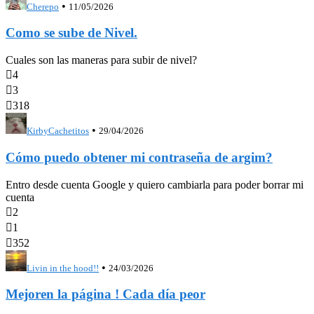
•
Cherepo
11/05/2026
Como se sube de Nivel.
Cuales son las maneras para subir de nivel?

4

3

318
•
KirbyCachetitos
29/04/2026
Cómo puedo obtener mi contraseña de argim?
Entro desde cuenta Google y quiero cambiarla para poder borrar mi
cuenta

2

1

352
•
Livin in the hood!!
24/03/2026
Mejoren la página ! Cada día peor