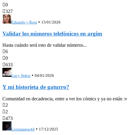

0

327
•
Eduardo y Ross
15/01/2026
Validar los números telefónicos en argim
Hasta cuándo será esto de validar números...

6

0

633
•
Lucy Strkss
04/01/2026
Y mi historieta de gaturro?
Comunidad en decadencia, entre a ver los cómics y ya no están :v

2

2

473
•
Leonmanso44
17/12/2025