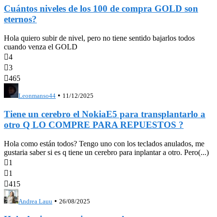
Cuántos niveles de los 100 de compra GOLD son
eternos?
Hola quiero subir de nivel, pero no tiene sentido bajarlos todos
cuando venza el GOLD

4

3

465
•
Leonmanso44
11/12/2025
Tiene un cerebro el NokiaE5 para transplantarlo a
otro Q LO COMPRE PARA REPUESTOS ?
Hola como están todos? Tengo uno con los teclados anulados, me
gustaria saber si es q tiene un cerebro para inplantar a otro. Pero(...)

1

1

415
•
Andrea Lauu
26/08/2025