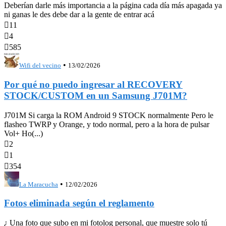
Deberían darle más importancia a la página cada día más apagada ya
ni ganas le des debe dar a la gente de entrar acá

11

4

585
•
Wifi del vecino
13/02/2026
Por qué no puedo ingresar al RECOVERY
STOCK/CUSTOM en un Samsung J701M?
J701M Si carga la ROM Android 9 STOCK normalmente Pero le
flasheo TWRP y Orange, y todo normal, pero a la hora de pulsar
Vol+ Ho(...)

2

1

354
•
La Maracucha
12/02/2026
Fotos eliminada según el reglamento
¿ Una foto que subo en mi fotolog personal, que muestre solo tú