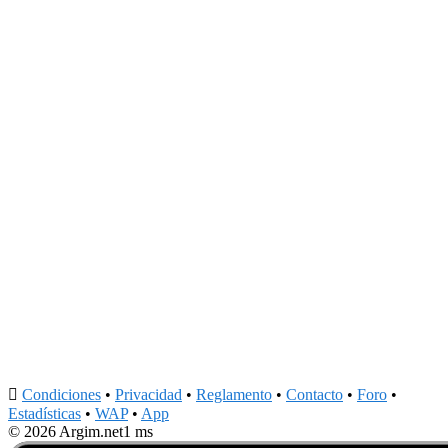

Condiciones
•
Privacidad
•
Reglamento
•
Contacto
•
Foro
•
Estadísticas
•
WAP
•
App
© 2026 Argim.net
1 ms