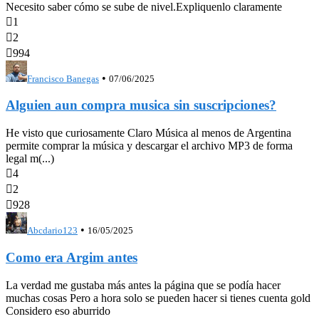
Necesito saber cómo se sube de nivel.Expliquenlo claramente

1

2

994
•
Francisco Banegas
07/06/2025
Alguien aun compra musica sin suscripciones?
He visto que curiosamente Claro Música al menos de Argentina
permite comprar la música y descargar el archivo MP3 de forma
legal m(...)

4

2

928
•
Abcdario123
16/05/2025
Como era Argim antes
La verdad me gustaba más antes la página que se podía hacer
muchas cosas Pero a hora solo se pueden hacer si tienes cuenta gold
Considero eso aburrido