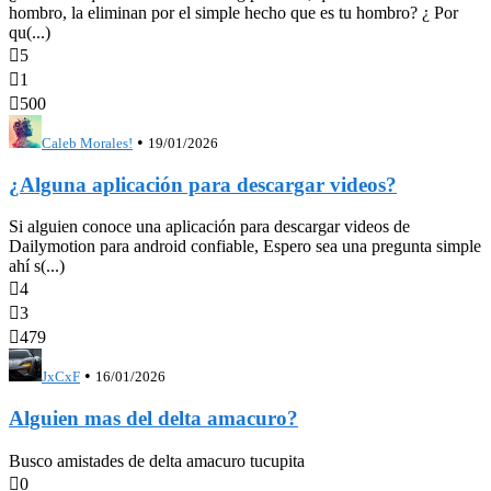
hombro, la eliminan por el simple hecho que es tu hombro? ¿ Por
qu(...)

5

1

500
•
Caleb Morales!
19/01/2026
¿Alguna aplicación para descargar videos?
Si alguien conoce una aplicación para descargar videos de
Dailymotion para android confiable, Espero sea una pregunta simple
ahí s(...)

4

3

479
•
JxCxF
16/01/2026
Alguien mas del delta amacuro?
Busco amistades de delta amacuro tucupita

0