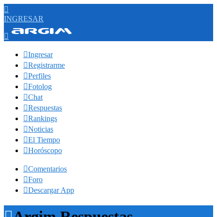

INGRESAR


Ingresar

Registrarme

Perfiles

Fotolog

Chat

Respuestas

Rankings

Noticias

El Tiempo

Horóscopo

Comentarios

Foro

Descargar App

Argim Respuestas