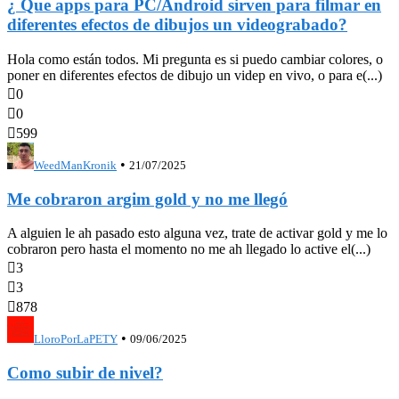
¿ Que apps para PC/Android sirven para filmar en
diferentes efectos de dibujos un videograbado?
Hola como están todos. Mi pregunta es si puedo cambiar colores, o
poner en diferentes efectos de dibujo un videp en vivo, o para e(...)

0

0

599
•
WeedManKronik
21/07/2025
Me cobraron argim gold y no me llegó
A alguien le ah pasado esto alguna vez, trate de activar gold y me lo
cobraron pero hasta el momento no me ah llegado lo active el(...)

3

3

878
•
LloroPorLaPETY
09/06/2025
Como subir de nivel?