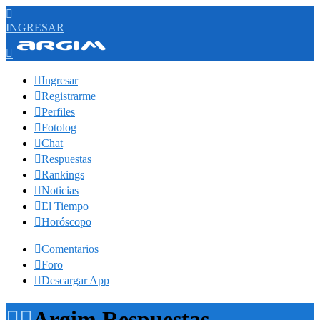

INGRESAR


Ingresar

Registrarme

Perfiles

Fotolog

Chat

Respuestas

Rankings

Noticias

El Tiempo

Horóscopo

Comentarios

Foro

Descargar App


Argim Respuestas