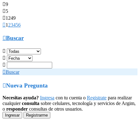

9

5

1249

1
2
3
4
5
6

Buscar




Buscar

Nueva Pregunta
Necesitas ayuda?
Ingresa
con tu cuenta o
Registrate
para realizar
cualquier
consulta
sobre celulares, tecnología y servicios de Argim,
o
responder
consultas de otros usuarios.
Ingresar
Registrarme