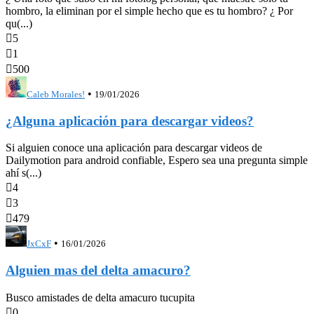
hombro, la eliminan por el simple hecho que es tu hombro? ¿ Por
qu(...)

5

1

500
•
Caleb Morales!
19/01/2026
¿Alguna aplicación para descargar videos?
Si alguien conoce una aplicación para descargar videos de
Dailymotion para android confiable, Espero sea una pregunta simple
ahí s(...)

4

3

479
•
JxCxF
16/01/2026
Alguien mas del delta amacuro?
Busco amistades de delta amacuro tucupita

0