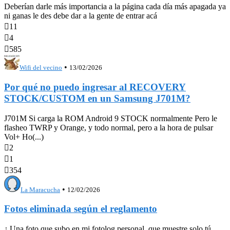
Deberían darle más importancia a la página cada día más apagada ya
ni ganas le des debe dar a la gente de entrar acá

11

4

585
•
Wifi del vecino
13/02/2026
Por qué no puedo ingresar al RECOVERY
STOCK/CUSTOM en un Samsung J701M?
J701M Si carga la ROM Android 9 STOCK normalmente Pero le
flasheo TWRP y Orange, y todo normal, pero a la hora de pulsar
Vol+ Ho(...)

2

1

354
•
La Maracucha
12/02/2026
Fotos eliminada según el reglamento
¿ Una foto que subo en mi fotolog personal, que muestre solo tú