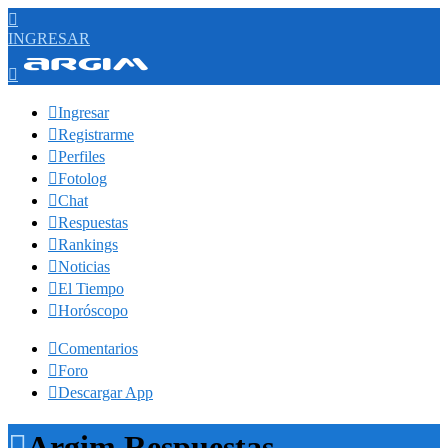

INGRESAR


Ingresar

Registrarme

Perfiles

Fotolog

Chat

Respuestas

Rankings

Noticias

El Tiempo

Horóscopo

Comentarios

Foro

Descargar App

Argim Respuestas