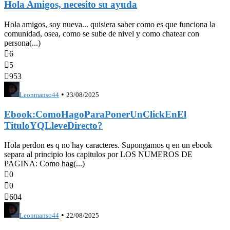
Hola Amigos, necesito su ayuda
Hola amigos, soy nueva... quisiera saber como es que funciona la
comunidad, osea, como se sube de nivel y como chatear con
persona(...)

6

5

953
•
Leonmanso44
23/08/2025
Ebook:ComoHagoParaPonerUnClickEnEl
TituloYQLleveDirecto?
Hola perdon es q no hay caracteres. Supongamos q en un ebook
separa al principio los capitulos por LOS NUMEROS DE
PAGINA: Como hag(...)

0

0

604
•
Leonmanso44
22/08/2025