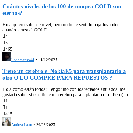
Cuántos niveles de los 100 de compra GOLD son
eternos?
Hola quiero subir de nivel, pero no tiene sentido bajarlos todos
cuando venza el GOLD

4

3

465
•
Leonmanso44
11/12/2025
Tiene un cerebro el NokiaE5 para transplantarlo a
otro Q LO COMPRE PARA REPUESTOS ?
Hola como están todos? Tengo uno con los teclados anulados, me
gustaria saber si es q tiene un cerebro para inplantar a otro. Pero(...)

1

1

415
•
Andrea Lauu
26/08/2025