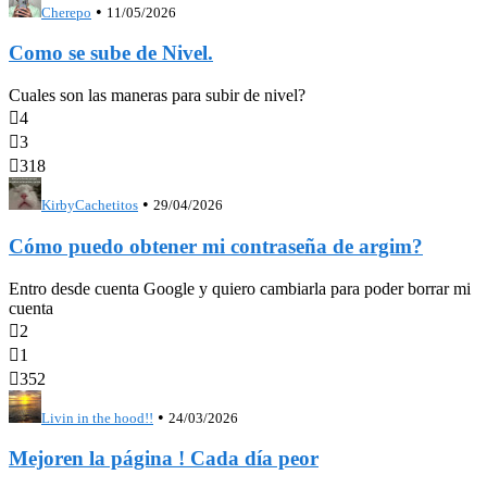
•
Cherepo
11/05/2026
Como se sube de Nivel.
Cuales son las maneras para subir de nivel?

4

3

318
•
KirbyCachetitos
29/04/2026
Cómo puedo obtener mi contraseña de argim?
Entro desde cuenta Google y quiero cambiarla para poder borrar mi
cuenta

2

1

352
•
Livin in the hood!!
24/03/2026
Mejoren la página ! Cada día peor