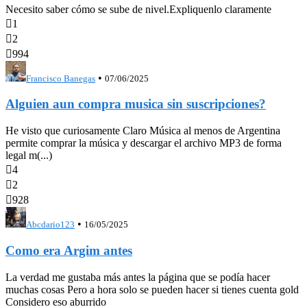
Necesito saber cómo se sube de nivel.Expliquenlo claramente

1

2

994
•
Francisco Banegas
07/06/2025
Alguien aun compra musica sin suscripciones?
He visto que curiosamente Claro Música al menos de Argentina
permite comprar la música y descargar el archivo MP3 de forma
legal m(...)

4

2

928
•
Abcdario123
16/05/2025
Como era Argim antes
La verdad me gustaba más antes la página que se podía hacer
muchas cosas Pero a hora solo se pueden hacer si tienes cuenta gold
Considero eso aburrido