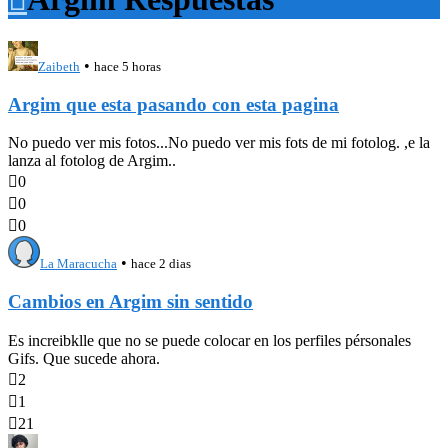
•
Zaibeth
hace 5 horas
Argim que esta pasando con esta pagina
No puedo ver mis fotos...No puedo ver mis fots de mi fotolog. ,e la
lanza al fotolog de Argim..

0

0

0
•
La Maracucha
hace 2 dias
Cambios en Argim sin sentido
Es increibklle que no se puede colocar en los perfiles pérsonales
Gifs. Que sucede ahora.

2

1

21