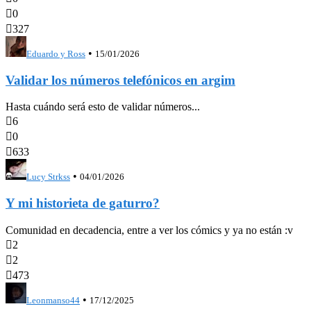

0

327
•
Eduardo y Ross
15/01/2026
Validar los números telefónicos en argim
Hasta cuándo será esto de validar números...

6

0

633
•
Lucy Strkss
04/01/2026
Y mi historieta de gaturro?
Comunidad en decadencia, entre a ver los cómics y ya no están :v

2

2

473
•
Leonmanso44
17/12/2025