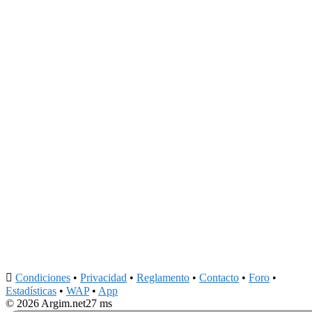

Condiciones
•
Privacidad
•
Reglamento
•
Contacto
•
Foro
•
Estadísticas
•
WAP
•
App
© 2026 Argim.net
27 ms