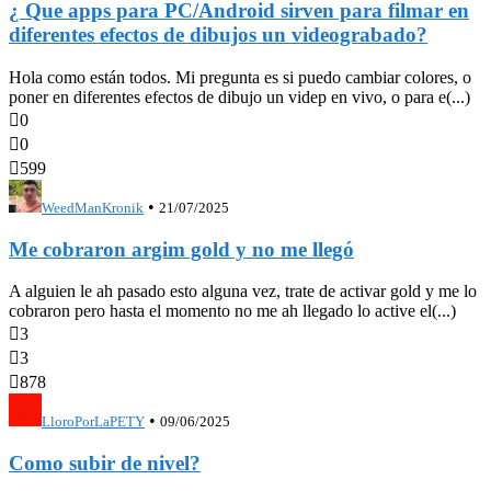
¿ Que apps para PC/Android sirven para filmar en
diferentes efectos de dibujos un videograbado?
Hola como están todos. Mi pregunta es si puedo cambiar colores, o
poner en diferentes efectos de dibujo un videp en vivo, o para e(...)

0

0

599
•
WeedManKronik
21/07/2025
Me cobraron argim gold y no me llegó
A alguien le ah pasado esto alguna vez, trate de activar gold y me lo
cobraron pero hasta el momento no me ah llegado lo active el(...)

3

3

878
•
LloroPorLaPETY
09/06/2025
Como subir de nivel?