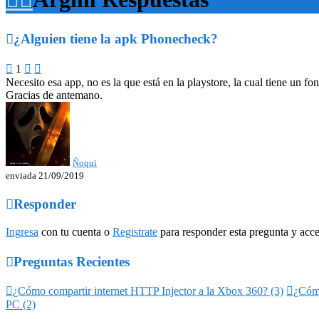

¿Alguien tiene la apk Phonecheck?

1


Necesito esa app, no es la que está en la playstore, la cual tiene un f
Gracias de antemano.
Ñoqui
enviada 21/09/2019

Responder
Ingresa
con tu cuenta o
Registrate
para responder esta pregunta y acce

Preguntas Recientes

¿Cómo compartir internet HTTP Injector a la Xbox 360? (3)

¿Cómo
PC (2)