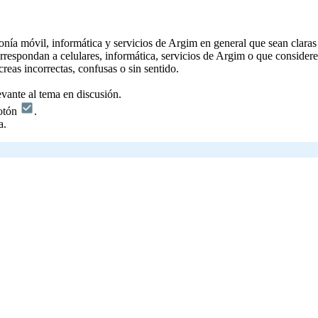
onía móvil, informática y servicios de Argim en general que sean claras 
rrespondan a celulares, informática, servicios de Argim o que considere
creas incorrectas, confusas o sin sentido.
evante al tema en discusión.
otón
.
a.