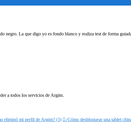
ondo negro. La que digo yo es fondo blanco y realiza test de forma guiad
der a todos los servicios de Argim.
 eliminó mi perfil de Argim? (3)

¿Cómo desbloquear una tablet chin