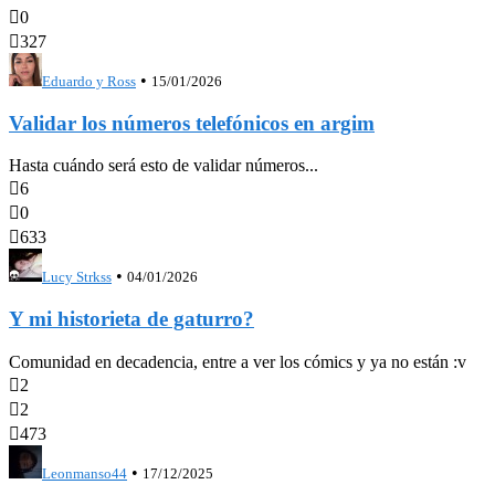

0

327
•
Eduardo y Ross
15/01/2026
Validar los números telefónicos en argim
Hasta cuándo será esto de validar números...

6

0

633
•
Lucy Strkss
04/01/2026
Y mi historieta de gaturro?
Comunidad en decadencia, entre a ver los cómics y ya no están :v

2

2

473
•
Leonmanso44
17/12/2025