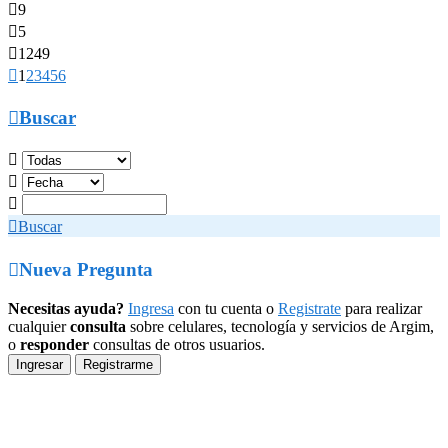

9

5

1249

1
2
3
4
5
6

Buscar




Buscar

Nueva Pregunta
Necesitas ayuda?
Ingresa
con tu cuenta o
Registrate
para realizar
cualquier
consulta
sobre celulares, tecnología y servicios de Argim,
o
responder
consultas de otros usuarios.
Ingresar
Registrarme