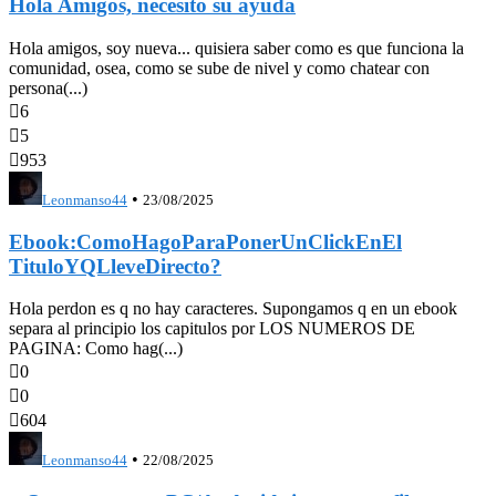
Hola Amigos, necesito su ayuda
Hola amigos, soy nueva... quisiera saber como es que funciona la
comunidad, osea, como se sube de nivel y como chatear con
persona(...)

6

5

953
•
Leonmanso44
23/08/2025
Ebook:ComoHagoParaPonerUnClickEnEl
TituloYQLleveDirecto?
Hola perdon es q no hay caracteres. Supongamos q en un ebook
separa al principio los capitulos por LOS NUMEROS DE
PAGINA: Como hag(...)

0

0

604
•
Leonmanso44
22/08/2025