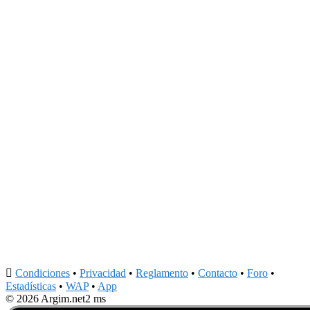

Condiciones
•
Privacidad
•
Reglamento
•
Contacto
•
Foro
•
Estadísticas
•
WAP
•
App
© 2026 Argim.net
2 ms