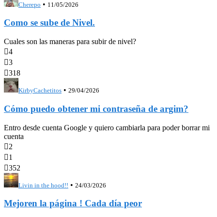
•
Cherepo
11/05/2026
Como se sube de Nivel.
Cuales son las maneras para subir de nivel?

4

3

318
•
KirbyCachetitos
29/04/2026
Cómo puedo obtener mi contraseña de argim?
Entro desde cuenta Google y quiero cambiarla para poder borrar mi
cuenta

2

1

352
•
Livin in the hood!!
24/03/2026
Mejoren la página ! Cada día peor