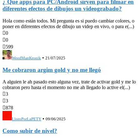
¿ Que apps para PC/Android sirven para filmar en
diferentes efectos de dibujos un videograbado?
Hola como están todos. Mi pregunta es si puedo cambiar colores, o
poner en diferentes efectos de dibujo un videp en vivo, o para e(...)

0

0

599
•
WeedManKronik
21/07/2025
Me cobraron argim gold y no me llegó
A alguien le ah pasado esto alguna vez, trate de activar gold y me lo
cobraron pero hasta el momento no me ah llegado lo active el(...)

3

3

878
•
LloroPorLaPETY
09/06/2025
Como subir de nivel?