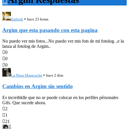
•
Zaibeth
hace 23 horas
Argim que esta pasando con esta pagina
No puedo ver mis fotos...No puedo ver mis fots de mi fotolog. ,e la
lanza al fotolog de Argim..

0

0

0
•
La Nena Maracucha
hace 2 dias
Cambios en Argim sin sentido
Es increibklle que no se puede colocar en los perfiles pérsonales
Gifs. Que sucede ahora.

2

1

21