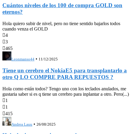
Cuántos niveles de los 100 de compra GOLD son
eternos?
Hola quiero subir de nivel, pero no tiene sentido bajarlos todos
cuando venza el GOLD

4

3

465
•
Leonmanso44
11/12/2025
Tiene un cerebro el NokiaE5 para transplantarlo a
otro Q LO COMPRE PARA REPUESTOS ?
Hola como están todos? Tengo uno con los teclados anulados, me
gustaria saber si es q tiene un cerebro para inplantar a otro. Pero(...)

1

1

415
•
Andrea Lauu
26/08/2025