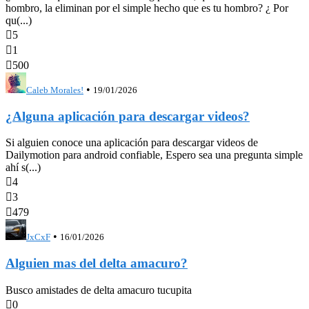
hombro, la eliminan por el simple hecho que es tu hombro? ¿ Por
qu(...)

5

1

500
•
Caleb Morales!
19/01/2026
¿Alguna aplicación para descargar videos?
Si alguien conoce una aplicación para descargar videos de
Dailymotion para android confiable, Espero sea una pregunta simple
ahí s(...)

4

3

479
•
JxCxF
16/01/2026
Alguien mas del delta amacuro?
Busco amistades de delta amacuro tucupita

0