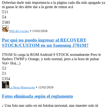
Deberían darle más importancia a la página cada día más apagada ya
ni ganas le des debe dar a la gente de entrar acá

11

4

585
•
Wifi del vecino
13/02/2026
Por qué no puedo ingresar al RECOVERY
STOCK/CUSTOM en un Samsung J701M?
J701M Si carga la ROM Android 9 STOCK normalmente Pero le
flasheo TWRP y Orange, y todo normal, pero a la hora de pulsar
Vol+ Ho(...)

2

1

354
•
La Nena Maracucha
12/02/2026
Fotos eliminada según el reglamento
¿ Una foto que subo en mi fotolog personal, que muestre solo tú