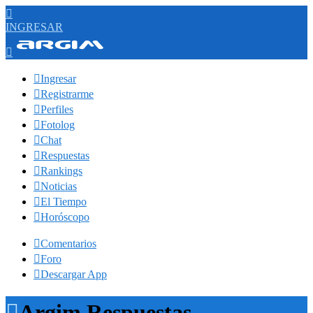

INGRESAR


Ingresar

Registrarme

Perfiles

Fotolog

Chat

Respuestas

Rankings

Noticias

El Tiempo

Horóscopo

Comentarios

Foro

Descargar App

Argim Respuestas