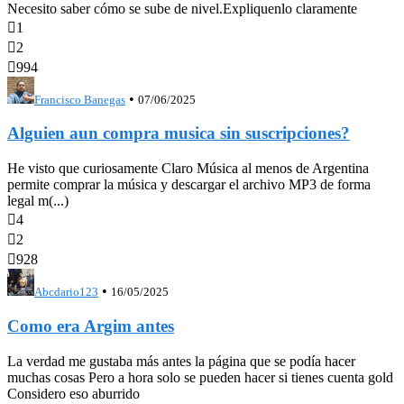
Necesito saber cómo se sube de nivel.Expliquenlo claramente

1

2

994
•
Francisco Banegas
07/06/2025
Alguien aun compra musica sin suscripciones?
He visto que curiosamente Claro Música al menos de Argentina
permite comprar la música y descargar el archivo MP3 de forma
legal m(...)

4

2

928
•
Abcdario123
16/05/2025
Como era Argim antes
La verdad me gustaba más antes la página que se podía hacer
muchas cosas Pero a hora solo se pueden hacer si tienes cuenta gold
Considero eso aburrido