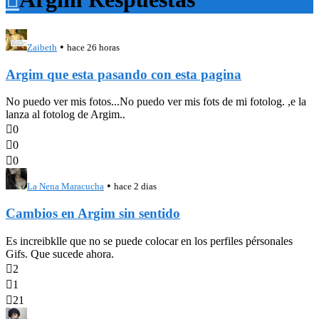
•
Zaibeth
hace 26 horas
Argim que esta pasando con esta pagina
No puedo ver mis fotos...No puedo ver mis fots de mi fotolog. ,e la
lanza al fotolog de Argim..

0

0

0
•
La Nena Maracucha
hace 2 dias
Cambios en Argim sin sentido
Es increibklle que no se puede colocar en los perfiles pérsonales
Gifs. Que sucede ahora.

2

1

21