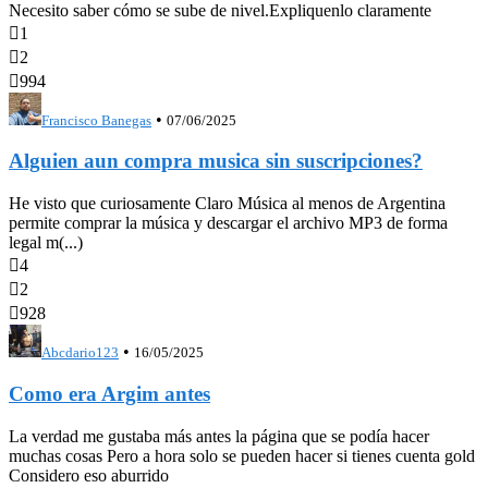
Necesito saber cómo se sube de nivel.Expliquenlo claramente

1

2

994
•
Francisco Banegas
07/06/2025
Alguien aun compra musica sin suscripciones?
He visto que curiosamente Claro Música al menos de Argentina
permite comprar la música y descargar el archivo MP3 de forma
legal m(...)

4

2

928
•
Abcdario123
16/05/2025
Como era Argim antes
La verdad me gustaba más antes la página que se podía hacer
muchas cosas Pero a hora solo se pueden hacer si tienes cuenta gold
Considero eso aburrido