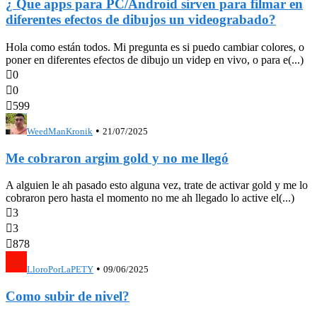
¿ Que apps para PC/Android sirven para filmar en
diferentes efectos de dibujos un videograbado?
Hola como están todos. Mi pregunta es si puedo cambiar colores, o
poner en diferentes efectos de dibujo un videp en vivo, o para e(...)

0

0

599
•
WeedManKronik
21/07/2025
Me cobraron argim gold y no me llegó
A alguien le ah pasado esto alguna vez, trate de activar gold y me lo
cobraron pero hasta el momento no me ah llegado lo active el(...)

3

3

878
•
LloroPorLaPETY
09/06/2025
Como subir de nivel?