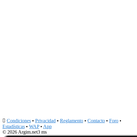

Condiciones
•
Privacidad
•
Reglamento
•
Contacto
•
Foro
•
Estadísticas
•
WAP
•
App
© 2026 Argim.net
3 ms