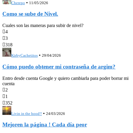
•
Cherepo
11/05/2026
Como se sube de Nivel.
Cuales son las maneras para subir de nivel?

4

3

318
•
KirbyCachetitos
29/04/2026
Cómo puedo obtener mi contraseña de argim?
Entro desde cuenta Google y quiero cambiarla para poder borrar mi
cuenta

2

1

352
•
Livin in the hood!!
24/03/2026
Mejoren la página ! Cada día peor