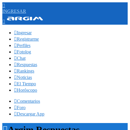

INGRESAR


Ingresar

Registrarme

Perfiles

Fotolog

Chat

Respuestas

Rankings

Noticias

El Tiempo

Horóscopo

Comentarios

Foro

Descargar App

Argim Respuestas