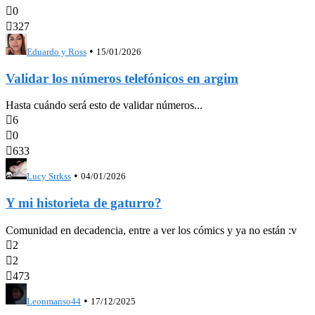

0

327
•
Eduardo y Ross
15/01/2026
Validar los números telefónicos en argim
Hasta cuándo será esto de validar números...

6

0

633
•
Lucy Strkss
04/01/2026
Y mi historieta de gaturro?
Comunidad en decadencia, entre a ver los cómics y ya no están :v

2

2

473
•
Leonmanso44
17/12/2025