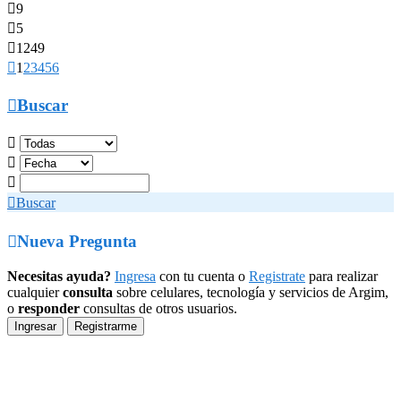

9

5

1249

1
2
3
4
5
6

Buscar




Buscar

Nueva Pregunta
Necesitas ayuda?
Ingresa
con tu cuenta o
Registrate
para realizar
cualquier
consulta
sobre celulares, tecnología y servicios de Argim,
o
responder
consultas de otros usuarios.
Ingresar
Registrarme