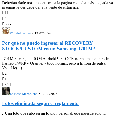
Deberían darle más importancia a la página cada día más apagada ya
ni ganas le des debe dar a la gente de entrar acá

11

4

585
•
Wifi del vecino
13/02/2026
Por qué no puedo ingresar al RECOVERY
STOCK/CUSTOM en un Samsung J701M?
J701M Si carga la ROM Android 9 STOCK normalmente Pero le
flasheo TWRP y Orange, y todo normal, pero a la hora de pulsar
Vol+ Ho(...)

2

1

354
•
La Nena Maracucha
12/02/2026
Fotos eliminada según el reglamento
¿ Una foto que subo en mi fotolog personal, que muestre solo tú