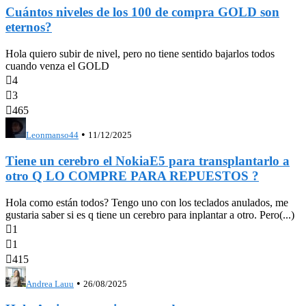
Cuántos niveles de los 100 de compra GOLD son
eternos?
Hola quiero subir de nivel, pero no tiene sentido bajarlos todos
cuando venza el GOLD

4

3

465
•
Leonmanso44
11/12/2025
Tiene un cerebro el NokiaE5 para transplantarlo a
otro Q LO COMPRE PARA REPUESTOS ?
Hola como están todos? Tengo uno con los teclados anulados, me
gustaria saber si es q tiene un cerebro para inplantar a otro. Pero(...)

1

1

415
•
Andrea Lauu
26/08/2025