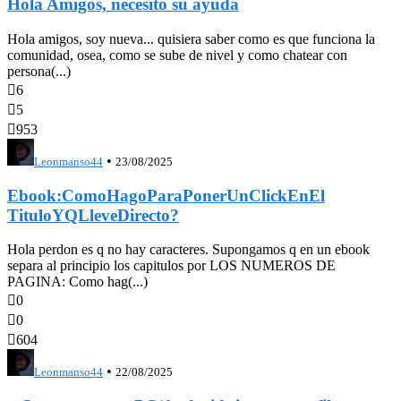
Hola Amigos, necesito su ayuda
Hola amigos, soy nueva... quisiera saber como es que funciona la
comunidad, osea, como se sube de nivel y como chatear con
persona(...)

6

5

953
•
Leonmanso44
23/08/2025
Ebook:ComoHagoParaPonerUnClickEnEl
TituloYQLleveDirecto?
Hola perdon es q no hay caracteres. Supongamos q en un ebook
separa al principio los capitulos por LOS NUMEROS DE
PAGINA: Como hag(...)

0

0

604
•
Leonmanso44
22/08/2025