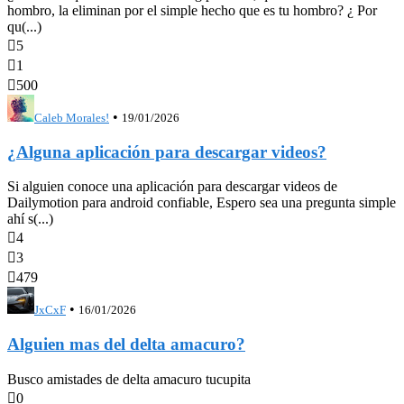
hombro, la eliminan por el simple hecho que es tu hombro? ¿ Por
qu(...)

5

1

500
•
Caleb Morales!
19/01/2026
¿Alguna aplicación para descargar videos?
Si alguien conoce una aplicación para descargar videos de
Dailymotion para android confiable, Espero sea una pregunta simple
ahí s(...)

4

3

479
•
JxCxF
16/01/2026
Alguien mas del delta amacuro?
Busco amistades de delta amacuro tucupita

0