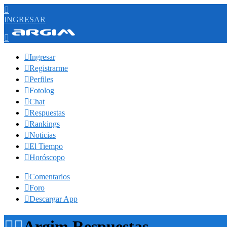

INGRESAR


Ingresar

Registrarme

Perfiles

Fotolog

Chat

Respuestas

Rankings

Noticias

El Tiempo

Horóscopo

Comentarios

Foro

Descargar App


Argim Respuestas