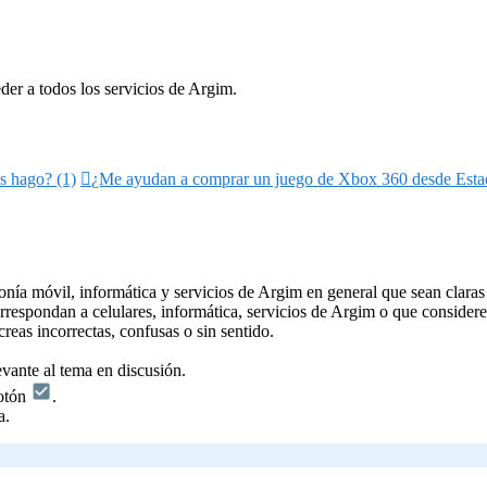
der a todos los servicios de Argim.
s hago? (1)

¿Me ayudan a comprar un juego de Xbox 360 desde Esta
onía móvil, informática y servicios de Argim en general que sean claras 
rrespondan a celulares, informática, servicios de Argim o que considere
creas incorrectas, confusas o sin sentido.
evante al tema en discusión.
otón
.
a.