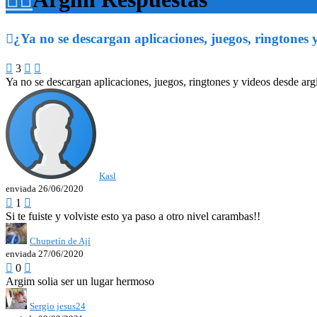

¿Ya no se descargan aplicaciones, juegos, ringtones

3


Ya no se descargan aplicaciones, juegos, ringtones y videos desde a
Kasl
enviada 26/06/2020

1

Si te fuiste y volviste esto ya paso a otro nivel carambas!!
Chupetín de Ají
enviada 27/06/2020

0

Argim solia ser un lugar hermoso
Sergio jesus24