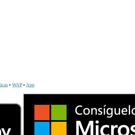
ticas
•
WAP
•
App