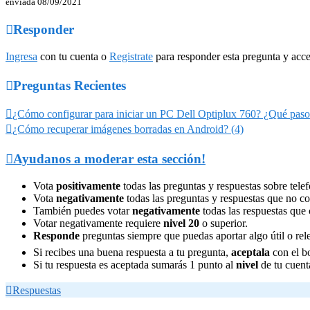
enviada 08/09/2021

Responder
Ingresa
con tu cuenta o
Registrate
para responder esta pregunta y acce

Preguntas Recientes

¿Cómo configurar para iniciar un PC Dell Optiplux 760? ¿Qué paso

¿Cómo recuperar imágenes borradas en Android? (4)

Ayudanos a moderar esta sección!
Vota
positivamente
todas las preguntas y respuestas sobre telef
Vota
negativamente
todas las preguntas y respuestas que no co
También puedes votar
negativamente
todas las respuestas que 
Votar negativamente requiere
nivel 20
o superior.
Responde
preguntas siempre que puedas aportar algo útil o rel
Si recibes una buena respuesta a tu pregunta,
aceptala
con el b
Si tu respuesta es aceptada sumarás 1 punto al
nivel
de tu cuent

Respuestas