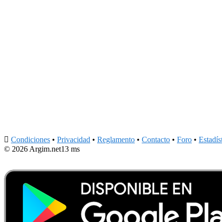

Condiciones
•
Privacidad
•
Reglamento
•
Contacto
•
Foro
•
Estadís
© 2026 Argim.net
13 ms