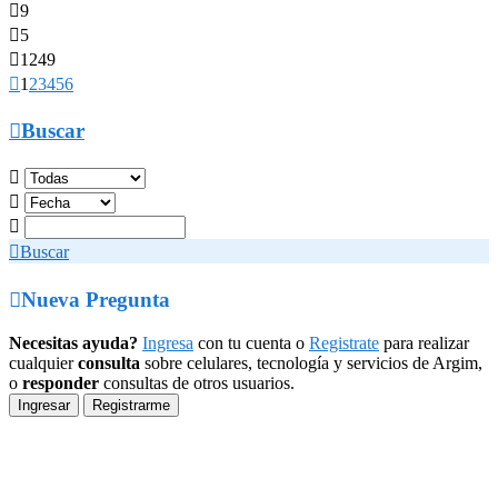

9

5

1249

1
2
3
4
5
6

Buscar




Buscar

Nueva Pregunta
Necesitas ayuda?
Ingresa
con tu cuenta o
Registrate
para realizar
cualquier
consulta
sobre celulares, tecnología y servicios de Argim,
o
responder
consultas de otros usuarios.
Ingresar
Registrarme