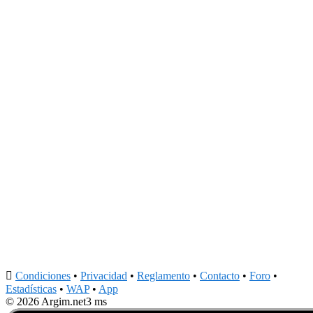

Condiciones
•
Privacidad
•
Reglamento
•
Contacto
•
Foro
•
Estadísticas
•
WAP
•
App
© 2026 Argim.net
3 ms