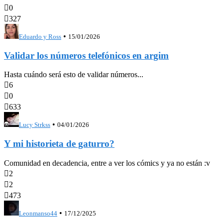

0

327
•
Eduardo y Ross
15/01/2026
Validar los números telefónicos en argim
Hasta cuándo será esto de validar números...

6

0

633
•
Lucy Strkss
04/01/2026
Y mi historieta de gaturro?
Comunidad en decadencia, entre a ver los cómics y ya no están :v

2

2

473
•
Leonmanso44
17/12/2025