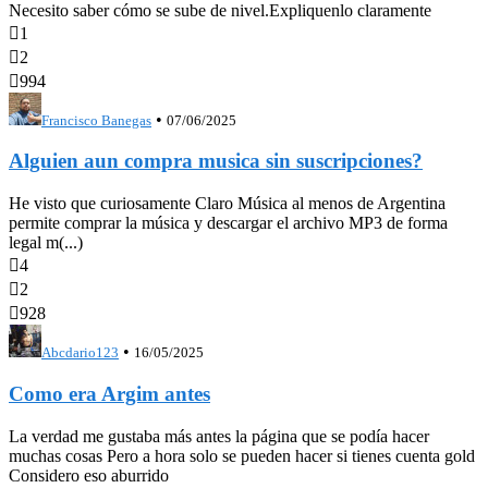
Necesito saber cómo se sube de nivel.Expliquenlo claramente

1

2

994
•
Francisco Banegas
07/06/2025
Alguien aun compra musica sin suscripciones?
He visto que curiosamente Claro Música al menos de Argentina
permite comprar la música y descargar el archivo MP3 de forma
legal m(...)

4

2

928
•
Abcdario123
16/05/2025
Como era Argim antes
La verdad me gustaba más antes la página que se podía hacer
muchas cosas Pero a hora solo se pueden hacer si tienes cuenta gold
Considero eso aburrido