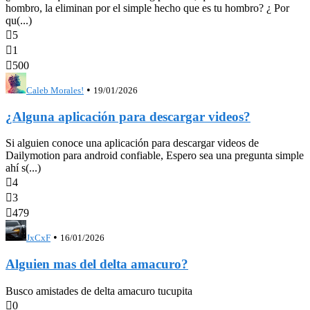
hombro, la eliminan por el simple hecho que es tu hombro? ¿ Por
qu(...)

5

1

500
•
Caleb Morales!
19/01/2026
¿Alguna aplicación para descargar videos?
Si alguien conoce una aplicación para descargar videos de
Dailymotion para android confiable, Espero sea una pregunta simple
ahí s(...)

4

3

479
•
JxCxF
16/01/2026
Alguien mas del delta amacuro?
Busco amistades de delta amacuro tucupita

0