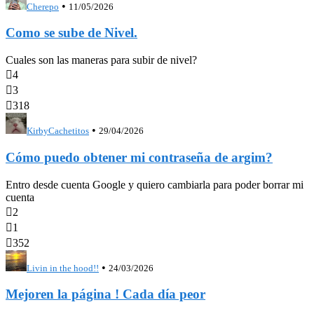
•
Cherepo
11/05/2026
Como se sube de Nivel.
Cuales son las maneras para subir de nivel?

4

3

318
•
KirbyCachetitos
29/04/2026
Cómo puedo obtener mi contraseña de argim?
Entro desde cuenta Google y quiero cambiarla para poder borrar mi
cuenta

2

1

352
•
Livin in the hood!!
24/03/2026
Mejoren la página ! Cada día peor