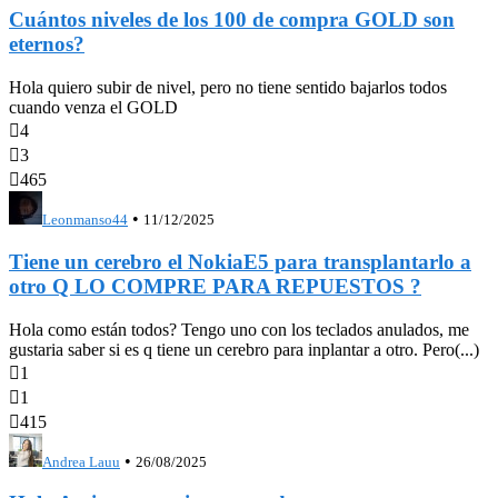
Cuántos niveles de los 100 de compra GOLD son
eternos?
Hola quiero subir de nivel, pero no tiene sentido bajarlos todos
cuando venza el GOLD

4

3

465
•
Leonmanso44
11/12/2025
Tiene un cerebro el NokiaE5 para transplantarlo a
otro Q LO COMPRE PARA REPUESTOS ?
Hola como están todos? Tengo uno con los teclados anulados, me
gustaria saber si es q tiene un cerebro para inplantar a otro. Pero(...)

1

1

415
•
Andrea Lauu
26/08/2025