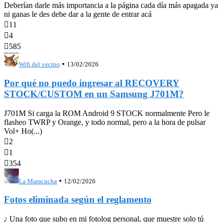
Deberían darle más importancia a la página cada día más apagada ya
ni ganas le des debe dar a la gente de entrar acá

11

4

585
•
Wifi del vecino
13/02/2026
Por qué no puedo ingresar al RECOVERY
STOCK/CUSTOM en un Samsung J701M?
J701M Si carga la ROM Android 9 STOCK normalmente Pero le
flasheo TWRP y Orange, y todo normal, pero a la hora de pulsar
Vol+ Ho(...)

2

1

354
•
La Maracucha
12/02/2026
Fotos eliminada según el reglamento
¿ Una foto que subo en mi fotolog personal, que muestre solo tú