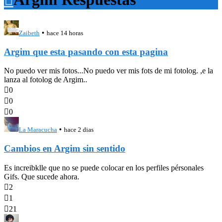
•
Zaibeth
hace 14 horas
Argim que esta pasando con esta pagina
No puedo ver mis fotos...No puedo ver mis fots de mi fotolog. ,e la
lanza al fotolog de Argim..

0

0

0
•
La Maracucha
hace 2 dias
Cambios en Argim sin sentido
Es increibklle que no se puede colocar en los perfiles pérsonales
Gifs. Que sucede ahora.

2

1

21