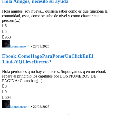
Hola Amigos, necesito su ayuda
Hola amigos, soy nueva... quisiera saber como es que funciona la
comunidad, osea, como se sube de nivel y como chatear con
persona(...)

6

5

953
•
Leonmanso44
23/08/2025
Ebook:ComoHagoParaPonerUnClickEnEl
TituloYQLleveDirecto?
Hola perdon es q no hay caracteres. Supongamos q en un ebook
separa al principio los capitulos por LOS NUMEROS DE
PAGINA: Como hag(...)

0

0

604
•
Leonmanso44
22/08/2025