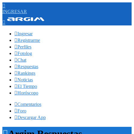

INGRESAR


Ingresar

Registrarme

Perfiles

Fotolog

Chat

Respuestas

Rankings

Noticias

El Tiempo

Horóscopo

Comentarios

Foro

Descargar App

Argim Respuestas