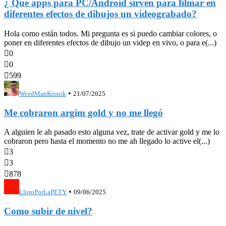
¿ Que apps para PC/Android sirven para filmar en
diferentes efectos de dibujos un videograbado?
Hola como están todos. Mi pregunta es si puedo cambiar colores, o
poner en diferentes efectos de dibujo un videp en vivo, o para e(...)

0

0

599
•
WeedManKronik
21/07/2025
Me cobraron argim gold y no me llegó
A alguien le ah pasado esto alguna vez, trate de activar gold y me lo
cobraron pero hasta el momento no me ah llegado lo active el(...)

3

3

878
•
LloroPorLaPETY
09/06/2025
Como subir de nivel?