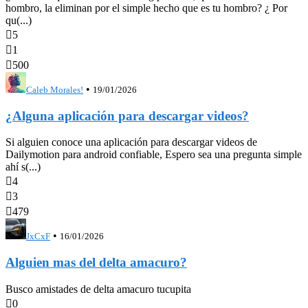
hombro, la eliminan por el simple hecho que es tu hombro? ¿ Por
qu(...)

5

1

500
•
Caleb Morales!
19/01/2026
¿Alguna aplicación para descargar videos?
Si alguien conoce una aplicación para descargar videos de
Dailymotion para android confiable, Espero sea una pregunta simple
ahí s(...)

4

3

479
•
JxCxF
16/01/2026
Alguien mas del delta amacuro?
Busco amistades de delta amacuro tucupita

0