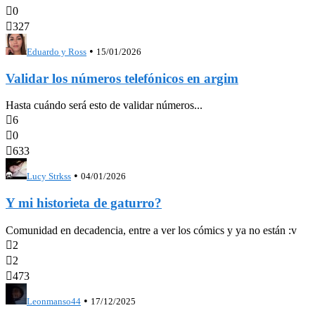

0

327
•
Eduardo y Ross
15/01/2026
Validar los números telefónicos en argim
Hasta cuándo será esto de validar números...

6

0

633
•
Lucy Strkss
04/01/2026
Y mi historieta de gaturro?
Comunidad en decadencia, entre a ver los cómics y ya no están :v

2

2

473
•
Leonmanso44
17/12/2025