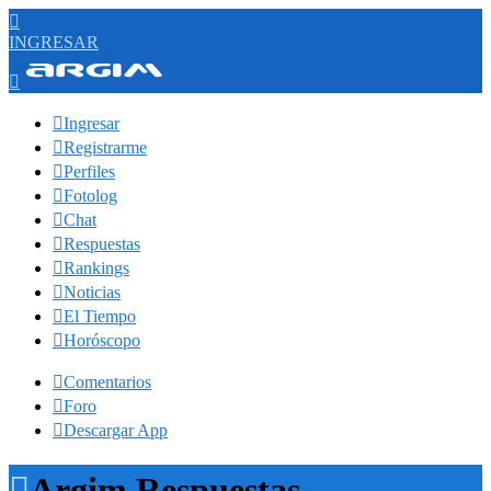

INGRESAR


Ingresar

Registrarme

Perfiles

Fotolog

Chat

Respuestas

Rankings

Noticias

El Tiempo

Horóscopo

Comentarios

Foro

Descargar App

Argim Respuestas