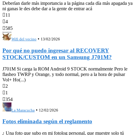
Deberían darle más importancia a la página cada día más apagada ya
ni ganas le des debe dar a la gente de entrar acá

11

4

585
•
Wifi del vecino
13/02/2026
Por qué no puedo ingresar al RECOVERY
STOCK/CUSTOM en un Samsung J701M?
J701M Si carga la ROM Android 9 STOCK normalmente Pero le
flasheo TWRP y Orange, y todo normal, pero a la hora de pulsar
Vol+ Ho(...)

2

1

354
•
La Maracucha
12/02/2026
Fotos eliminada según el reglamento
¿ Una foto que subo en mi fotolog personal, que muestre solo tú