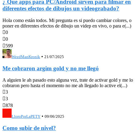
¿ Que apps para PC/Android sirven para filmar en
diferentes efectos de dibujos un videograbado?
Hola como están todos. Mi pregunta es si puedo cambiar colores, o
poner en diferentes efectos de dibujo un videp en vivo, o para e(...)

0

0

599
•
WeedManKronik
21/07/2025
Me cobraron argim gold y no me llegó
A alguien le ah pasado esto alguna vez, trate de activar gold y me lo
cobraron pero hasta el momento no me ah llegado lo active el(...)

3

3

878
•
LloroPorLaPETY
09/06/2025
Como subir de nivel?