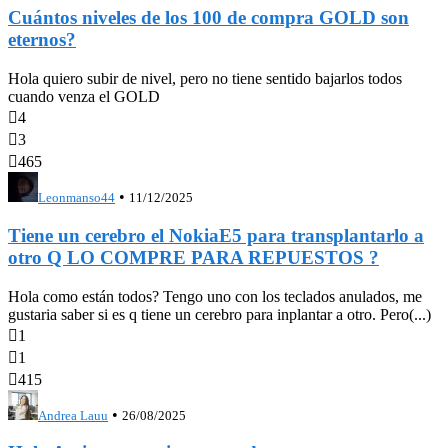
Cuántos niveles de los 100 de compra GOLD son
eternos?
Hola quiero subir de nivel, pero no tiene sentido bajarlos todos
cuando venza el GOLD

4

3

465
•
Leonmanso44
11/12/2025
Tiene un cerebro el NokiaE5 para transplantarlo a
otro Q LO COMPRE PARA REPUESTOS ?
Hola como están todos? Tengo uno con los teclados anulados, me
gustaria saber si es q tiene un cerebro para inplantar a otro. Pero(...)

1

1

415
•
Andrea Lauu
26/08/2025