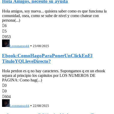
Hola Amigos, necesito su ayuda
Hola amigos, soy nueva... quisiera saber como es que funciona la
comunidad, osea, como se sube de nivel y como chatear con
persona(...)

6

5

953
•
Leonmanso44
23/08/2025
Ebook:ComoHagoParaPonerUnClickEnEl
TituloYQLleveDirecto?
Hola perdon es q no hay caracteres. Supongamos q en un ebook
separa al principio los capitulos por LOS NUMEROS DE
PAGINA: Como hag(...)

0

0

604
•
Leonmanso44
22/08/2025