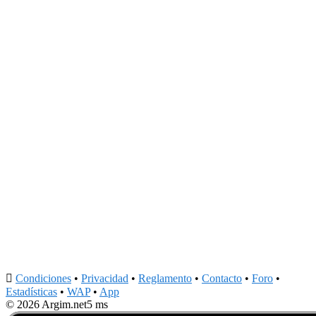

Condiciones
•
Privacidad
•
Reglamento
•
Contacto
•
Foro
•
Estadísticas
•
WAP
•
App
© 2026 Argim.net
5 ms