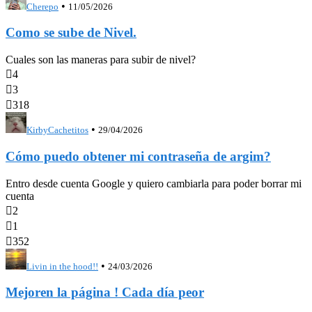
•
Cherepo
11/05/2026
Como se sube de Nivel.
Cuales son las maneras para subir de nivel?

4

3

318
•
KirbyCachetitos
29/04/2026
Cómo puedo obtener mi contraseña de argim?
Entro desde cuenta Google y quiero cambiarla para poder borrar mi
cuenta

2

1

352
•
Livin in the hood!!
24/03/2026
Mejoren la página ! Cada día peor