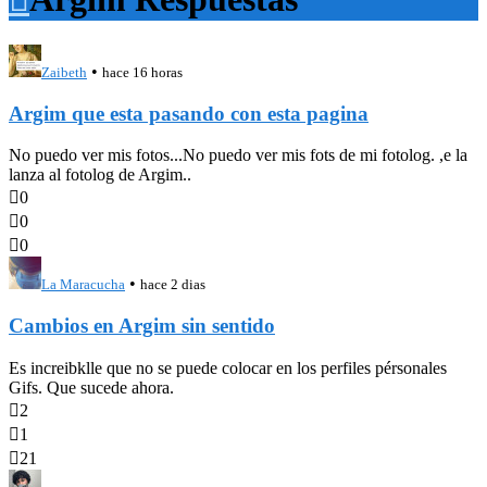
•
Zaibeth
hace 16 horas
Argim que esta pasando con esta pagina
No puedo ver mis fotos...No puedo ver mis fots de mi fotolog. ,e la
lanza al fotolog de Argim..

0

0

0
•
La Maracucha
hace 2 dias
Cambios en Argim sin sentido
Es increibklle que no se puede colocar en los perfiles pérsonales
Gifs. Que sucede ahora.

2

1

21