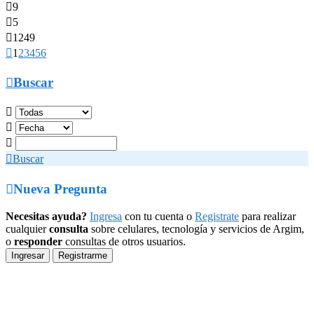

9

5

1249

1
2
3
4
5
6

Buscar




Buscar

Nueva Pregunta
Necesitas ayuda?
Ingresa
con tu cuenta o
Registrate
para realizar
cualquier
consulta
sobre celulares, tecnología y servicios de Argim,
o
responder
consultas de otros usuarios.
Ingresar
Registrarme