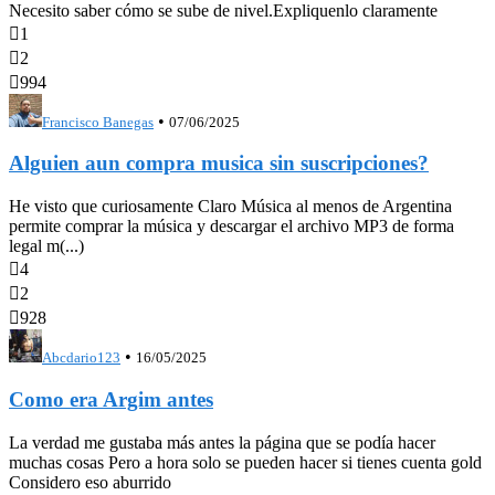
Necesito saber cómo se sube de nivel.Expliquenlo claramente

1

2

994
•
Francisco Banegas
07/06/2025
Alguien aun compra musica sin suscripciones?
He visto que curiosamente Claro Música al menos de Argentina
permite comprar la música y descargar el archivo MP3 de forma
legal m(...)

4

2

928
•
Abcdario123
16/05/2025
Como era Argim antes
La verdad me gustaba más antes la página que se podía hacer
muchas cosas Pero a hora solo se pueden hacer si tienes cuenta gold
Considero eso aburrido