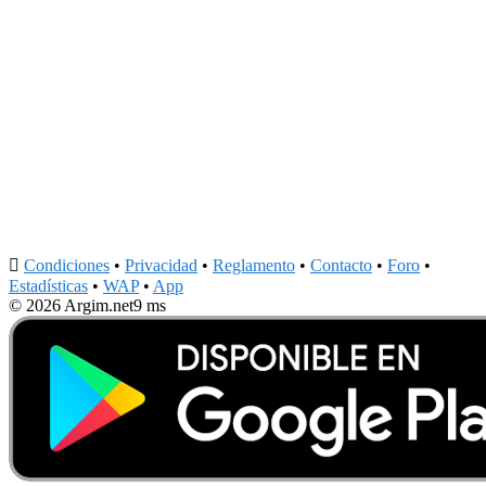

Condiciones
•
Privacidad
•
Reglamento
•
Contacto
•
Foro
•
Estadísticas
•
WAP
•
App
© 2026 Argim.net
9 ms