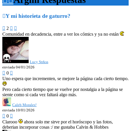

Y mi historieta de gaturro?

2


Comunidad en decadencia, entre a ver los cómics y ya no están
Lucy Strkss
enviada 04/01/2026

0

Uno espera que incrementen, se mejore la página cada cierto tiempo.
Pero cada cierto tiempo que se vuelve por nostalgia a la página se
siente como si cada vez faltará algo más.
Caleb Morales!
enviada 10/01/2026

0

Clarooo
ahora solo me sirve por el horóscopo y las fotos,
deberian incorporar cosas :/ me gustaba Calvin & Hobbes