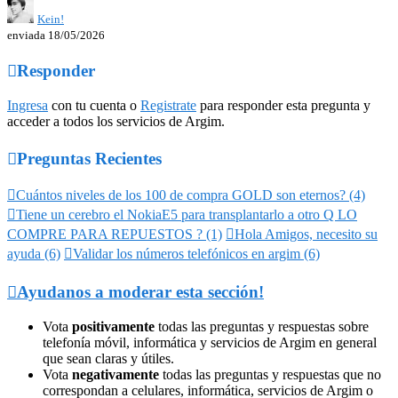
Kein!
enviada 18/05/2026

Responder
Ingresa
con tu cuenta o
Registrate
para responder esta pregunta y
acceder a todos los servicios de Argim.

Preguntas Recientes

Cuántos niveles de los 100 de compra GOLD son eternos? (4)

Tiene un cerebro el NokiaE5 para transplantarlo a otro Q LO
COMPRE PARA REPUESTOS ? (1)

Hola Amigos, necesito su
ayuda (6)

Validar los números telefónicos en argim (6)

Ayudanos a moderar esta sección!
Vota
positivamente
todas las preguntas y respuestas sobre
telefonía móvil, informática y servicios de Argim en general
que sean claras y útiles.
Vota
negativamente
todas las preguntas y respuestas que no
correspondan a celulares, informática, servicios de Argim o