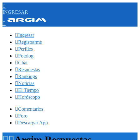

INGRESAR


Ingresar

Registrarme

Perfiles

Fotolog

Chat

Respuestas

Rankings

Noticias

El Tiempo

Horóscopo

Comentarios

Foro

Descargar App


Argim Respuestas