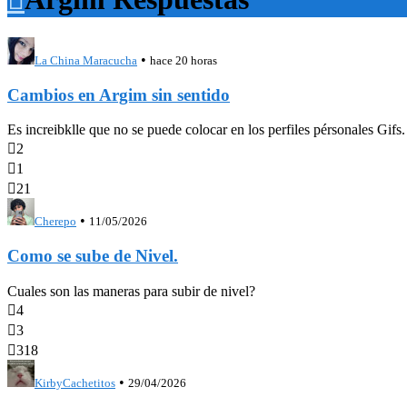
•
La China Maracucha
hace 20 horas
Cambios en Argim sin sentido
Es increibklle que no se puede colocar en los perfiles pérsonales Gifs

2

1

21
•
Cherepo
11/05/2026
Como se sube de Nivel.
Cuales son las maneras para subir de nivel?

4

3

318
•
KirbyCachetitos
29/04/2026