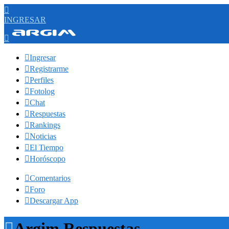

INGRESAR


Ingresar

Registrarme

Perfiles

Fotolog

Chat

Respuestas

Rankings

Noticias

El Tiempo

Horóscopo

Comentarios

Foro

Descargar App

Argim Respuestas