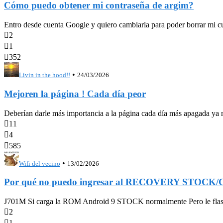
Cómo puedo obtener mi contraseña de argim?
Entro desde cuenta Google y quiero cambiarla para poder borrar mi c

2

1

352
•
Livin in the hood!!
24/03/2026
Mejoren la página ! Cada día peor
Deberían darle más importancia a la página cada día más apagada ya ni

11

4

585
•
Wifi del vecino
13/02/2026
Por qué no puedo ingresar al RECOVERY STOCK
J701M Si carga la ROM Android 9 STOCK normalmente Pero le flashe

2

1