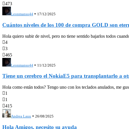

473
•
Leonmanso44
17/12/2025
Cuántos niveles de los 100 de compra GOLD son eter
Hola quiero subir de nivel, pero no tiene sentido bajarlos todos cua

4

3

465
•
Leonmanso44
11/12/2025
Tiene un cerebro el NokiaE5 para transplantarl
Hola como están todos? Tengo uno con los teclados anulados, me gustari

1

1

415
•
Andrea Lauu
26/08/2025
Hola Amigos, necesito su ayuda