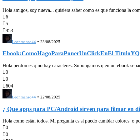
Hola amigos, soy nueva... quisiera saber como es que funciona la com

6

5

953
•
Leonmanso44
23/08/2025
Ebook:ComoHagoParaPonerUnClickEnEl TituloYQL
Hola perdon es q no hay caracteres. Supongamos q en un ebook se

0

0

604
•
Leonmanso44
22/08/2025
¿ Que apps para PC/Android sirven para filmar en di
Hola como están todos. Mi pregunta es si puedo cambiar colores, o pone

0

0