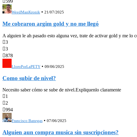

599
•
WeedManKronik
21/07/2025
Me cobraron argim gold y no me llegó
A alguien le ah pasado esto alguna vez, trate de activar gold y me lo 

3

3

878
•
LloroPorLaPETY
09/06/2025
Como subir de nivel?
Necesito saber cómo se sube de nivel.Expliquenlo claramente

1

2

994
•
Francisco Banegas
07/06/2025
Alguien aun compra musica sin suscripciones?