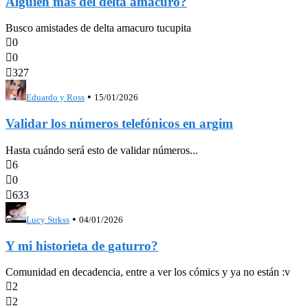
Alguien mas del delta amacuro?
Busco amistades de delta amacuro tucupita

0

0

327
•
Eduardo y Ross
15/01/2026
Validar los números telefónicos en argim
Hasta cuándo será esto de validar números...

6

0

633
•
Lucy Strkss
04/01/2026
Y mi historieta de gaturro?
Comunidad en decadencia, entre a ver los cómics y ya no están :v

2

2