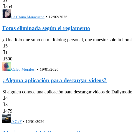

354
•
La China Maracucha
12/02/2026
Fotos eliminada según el reglamento
¿ Una foto que subo en mi fotolog personal, que muestre solo tú hombr

5

1

500
•
Caleb Morales!
19/01/2026
¿Alguna aplicación para descargar videos?
Si alguien conoce una aplicación para descargar videos de Dailymotion

4

3

479
•
JxCxF
16/01/2026