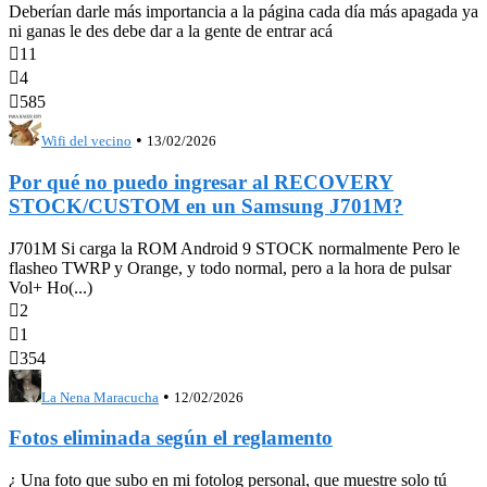
Deberían darle más importancia a la página cada día más apagada ya
ni ganas le des debe dar a la gente de entrar acá

11

4

585
•
Wifi del vecino
13/02/2026
Por qué no puedo ingresar al RECOVERY
STOCK/CUSTOM en un Samsung J701M?
J701M Si carga la ROM Android 9 STOCK normalmente Pero le
flasheo TWRP y Orange, y todo normal, pero a la hora de pulsar
Vol+ Ho(...)

2

1

354
•
La Nena Maracucha
12/02/2026
Fotos eliminada según el reglamento
¿ Una foto que subo en mi fotolog personal, que muestre solo tú