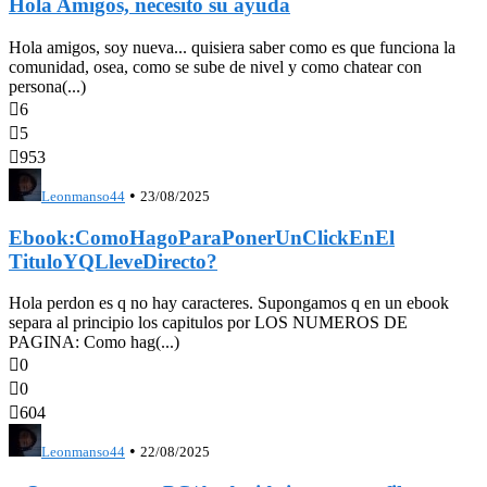
Hola Amigos, necesito su ayuda
Hola amigos, soy nueva... quisiera saber como es que funciona la
comunidad, osea, como se sube de nivel y como chatear con
persona(...)

6

5

953
•
Leonmanso44
23/08/2025
Ebook:ComoHagoParaPonerUnClickEnEl
TituloYQLleveDirecto?
Hola perdon es q no hay caracteres. Supongamos q en un ebook
separa al principio los capitulos por LOS NUMEROS DE
PAGINA: Como hag(...)

0

0

604
•
Leonmanso44
22/08/2025