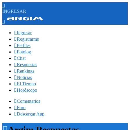

INGRESAR


Ingresar

Registrarme

Perfiles

Fotolog

Chat

Respuestas

Rankings

Noticias

El Tiempo

Horóscopo

Comentarios

Foro

Descargar App

Argim Respuestas