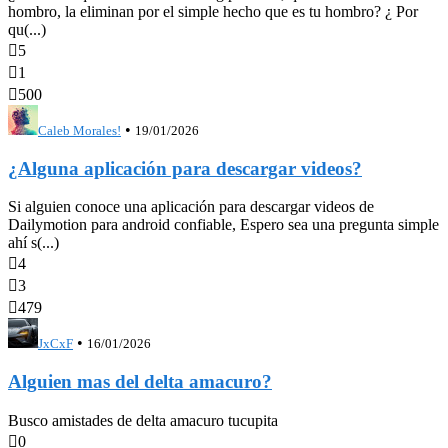
hombro, la eliminan por el simple hecho que es tu hombro? ¿ Por
qu(...)

5

1

500
•
Caleb Morales!
19/01/2026
¿Alguna aplicación para descargar videos?
Si alguien conoce una aplicación para descargar videos de
Dailymotion para android confiable, Espero sea una pregunta simple
ahí s(...)

4

3

479
•
JxCxF
16/01/2026
Alguien mas del delta amacuro?
Busco amistades de delta amacuro tucupita

0