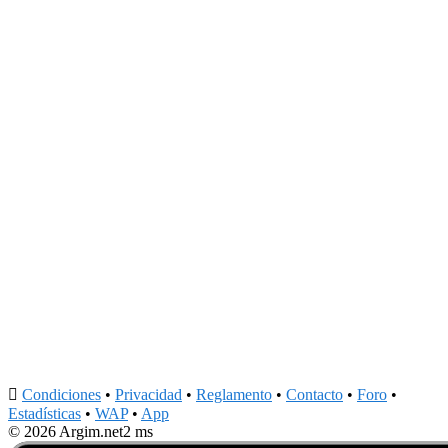

Condiciones
•
Privacidad
•
Reglamento
•
Contacto
•
Foro
•
Estadísticas
•
WAP
•
App
© 2026 Argim.net
2 ms