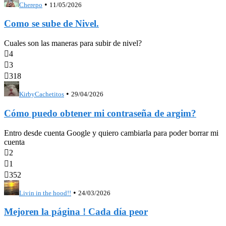
•
Cherepo
11/05/2026
Como se sube de Nivel.
Cuales son las maneras para subir de nivel?

4

3

318
•
KirbyCachetitos
29/04/2026
Cómo puedo obtener mi contraseña de argim?
Entro desde cuenta Google y quiero cambiarla para poder borrar mi
cuenta

2

1

352
•
Livin in the hood!!
24/03/2026
Mejoren la página ! Cada día peor