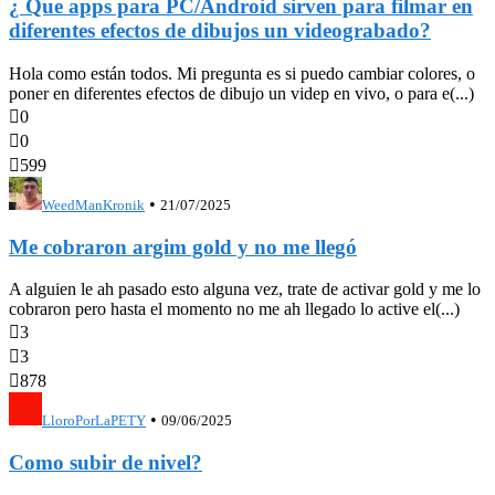
¿ Que apps para PC/Android sirven para filmar en
diferentes efectos de dibujos un videograbado?
Hola como están todos. Mi pregunta es si puedo cambiar colores, o
poner en diferentes efectos de dibujo un videp en vivo, o para e(...)

0

0

599
•
WeedManKronik
21/07/2025
Me cobraron argim gold y no me llegó
A alguien le ah pasado esto alguna vez, trate de activar gold y me lo
cobraron pero hasta el momento no me ah llegado lo active el(...)

3

3

878
•
LloroPorLaPETY
09/06/2025
Como subir de nivel?