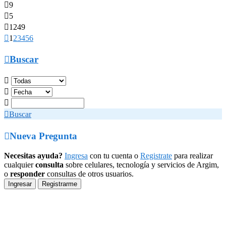

9

5

1249

1
2
3
4
5
6

Buscar




Buscar

Nueva Pregunta
Necesitas ayuda?
Ingresa
con tu cuenta o
Registrate
para realizar
cualquier
consulta
sobre celulares, tecnología y servicios de Argim,
o
responder
consultas de otros usuarios.
Ingresar
Registrarme