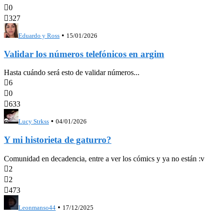

0

327
•
Eduardo y Ross
15/01/2026
Validar los números telefónicos en argim
Hasta cuándo será esto de validar números...

6

0

633
•
Lucy Strkss
04/01/2026
Y mi historieta de gaturro?
Comunidad en decadencia, entre a ver los cómics y ya no están :v

2

2

473
•
Leonmanso44
17/12/2025