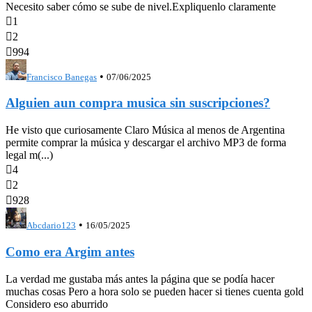
Necesito saber cómo se sube de nivel.Expliquenlo claramente

1

2

994
•
Francisco Banegas
07/06/2025
Alguien aun compra musica sin suscripciones?
He visto que curiosamente Claro Música al menos de Argentina
permite comprar la música y descargar el archivo MP3 de forma
legal m(...)

4

2

928
•
Abcdario123
16/05/2025
Como era Argim antes
La verdad me gustaba más antes la página que se podía hacer
muchas cosas Pero a hora solo se pueden hacer si tienes cuenta gold
Considero eso aburrido