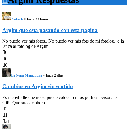
•
Zaibeth
hace 23 horas
Argim que esta pasando con esta pagina
No puedo ver mis fotos...No puedo ver mis fots de mi fotolog. ,e la
lanza al fotolog de Argim..

0

0

0
•
La Nena Maracucha
hace 2 dias
Cambios en Argim sin sentido
Es increibklle que no se puede colocar en los perfiles pérsonales
Gifs. Que sucede ahora.

2

1

21