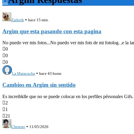
•
Zaibeth
hace 15 min.
Argim que esta pasando con esta pagina
No puedo ver mis fotos...No puedo ver mis fots de mi fotolog. ,e la la

0

0

0
•
La Maracucha
hace 43 horas
Cambios en Argim sin sentido
Es increibklle que no se puede colocar en los perfiles pérsonales Gifs

2

1

21
•
Cherepo
11/05/2026