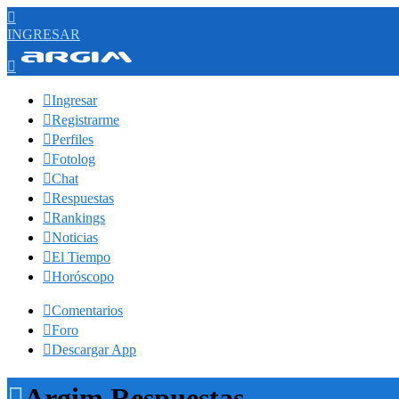

INGRESAR


Ingresar

Registrarme

Perfiles

Fotolog

Chat

Respuestas

Rankings

Noticias

El Tiempo

Horóscopo

Comentarios

Foro

Descargar App

Argim Respuestas