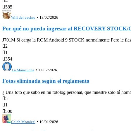

4

585
•
Wifi del vecino
13/02/2026
Por qué no puedo ingresar al RECOVERY STOCK
J701M Si carga la ROM Android 9 STOCK normalmente Pero le flashe

2

1

354
•
La Maracucha
12/02/2026
Fotos eliminada según el reglamento
¿ Una foto que subo en mi fotolog personal, que muestre solo tú hombr

5

1

500
•
Caleb Morales!
19/01/2026