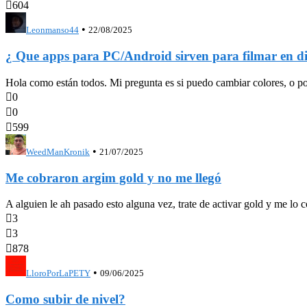

604
•
Leonmanso44
22/08/2025
¿ Que apps para PC/Android sirven para filmar en di
Hola como están todos. Mi pregunta es si puedo cambiar colores, o pone

0

0

599
•
WeedManKronik
21/07/2025
Me cobraron argim gold y no me llegó
A alguien le ah pasado esto alguna vez, trate de activar gold y me lo 

3

3

878
•
LloroPorLaPETY
09/06/2025
Como subir de nivel?