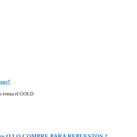
nos?
ndo venza el GOLD
o a otro Q LO COMPRE PARA REPUESTOS ?