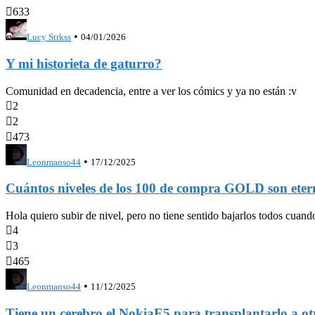

633
•
Lucy Strkss
04/01/2026
Y mi historieta de gaturro?
Comunidad en decadencia, entre a ver los cómics y ya no están :v

2

2

473
•
Leonmanso44
17/12/2025
Cuántos niveles de los 100 de compra GOLD son eter
Hola quiero subir de nivel, pero no tiene sentido bajarlos todos cua

4

3

465
•
Leonmanso44
11/12/2025
Tiene un cerebro el NokiaE5 para transplantarl