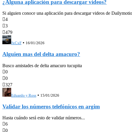
¿Alguna aplicación para descargar videos?
Si alguien conoce una aplicación para descargar videos de Dailymotion

4

3

479
•
JxCxF
16/01/2026
Alguien mas del delta amacuro?
Busco amistades de delta amacuro tucupita

0

0

327
•
Eduardo y Ross
15/01/2026
Validar los números telefónicos en argim
Hasta cuándo será esto de validar números...

6

0