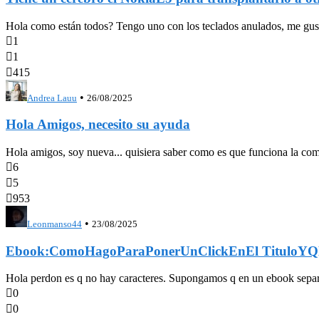
Hola como están todos? Tengo uno con los teclados anulados, me gustari

1

1

415
•
Andrea Lauu
26/08/2025
Hola Amigos, necesito su ayuda
Hola amigos, soy nueva... quisiera saber como es que funciona la com

6

5

953
•
Leonmanso44
23/08/2025
Ebook:ComoHagoParaPonerUnClickEnEl TituloYQL
Hola perdon es q no hay caracteres. Supongamos q en un ebook se

0

0