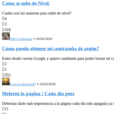
Como se sube de Nivel.
Cuales son las maneras para subir de nivel?

4

3

318
•
KirbyCachetitos
29/04/2026
Cómo puedo obtener mi contraseña de argim?
Entro desde cuenta Google y quiero cambiarla para poder borrar mi c

2

1

352
•
Livin in the hood!!
24/03/2026
Mejoren la página ! Cada día peor
Deberían darle más importancia a la página cada día más apagada ya ni

11