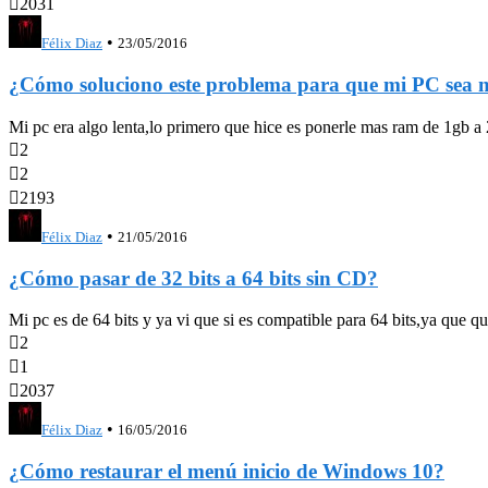

2031
•
Félix Diaz
23/05/2016
¿Cómo soluciono este problema para que mi PC sea 
Mi pc era algo lenta,lo primero que hice es ponerle mas ram de 1gb a 2

2

2

2193
•
Félix Diaz
21/05/2016
¿Cómo pasar de 32 bits a 64 bits sin CD?
Mi pc es de 64 bits y ya vi que si es compatible para 64 bits,ya que q

2

1

2037
•
Félix Diaz
16/05/2016
¿Cómo restaurar el menú inicio de Windows 10?