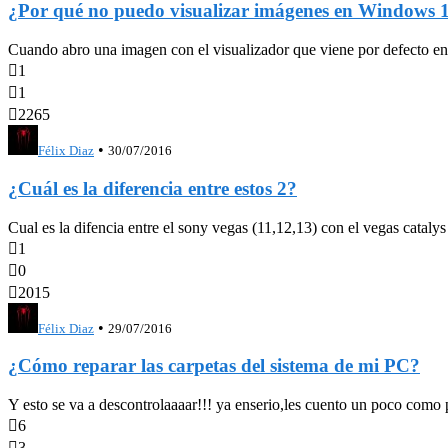
¿Por qué no puedo visualizar imágenes en Windows 
Cuando abro una imagen con el visualizador que viene por defecto en

1

1

2265
•
Félix Diaz
30/07/2016
¿Cuál es la diferencia entre estos 2?
Cual es la difencia entre el sony vegas (11,12,13) con el vegas cataly

1

0

2015
•
Félix Diaz
29/07/2016
¿Cómo reparar las carpetas del sistema de mi PC?
Y esto se va a descontrolaaaar!!! ya enserio,les cuento un poco como p

6

3