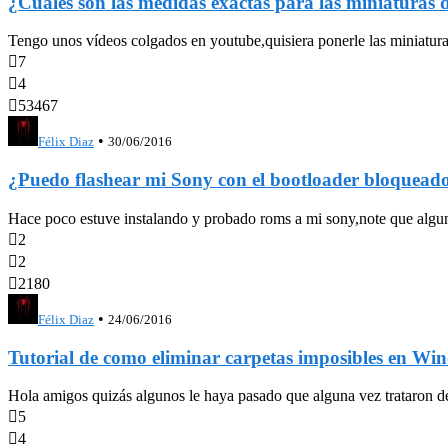
¿Cuáles son las medidas exactas para las miniaturas
Tengo unos vídeos colgados en youtube,quisiera ponerle las miniatura

7

4

53467
•
Félix Diaz
30/06/2016
¿Puedo flashear mi Sony con el bootloader bloquead
Hace poco estuve instalando y probado roms a mi sony,note que alguno

2

2

2180
•
Félix Diaz
24/06/2016
Tutorial de como eliminar carpetas imposibles en Wi
Hola amigos quizás algunos le haya pasado que alguna vez trataron de e

5

4