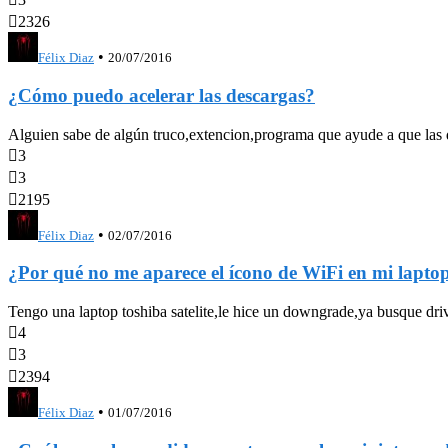

2326
•
Félix Diaz
20/07/2016
¿Cómo puedo acelerar las descargas?
Alguien sabe de algún truco,extencion,programa que ayude a que las d

3

3

2195
•
Félix Diaz
02/07/2016
¿Por qué no me aparece el ícono de WiFi en mi lapto
Tengo una laptop toshiba satelite,le hice un downgrade,ya busque dri

4

3

2394
•
Félix Diaz
01/07/2016