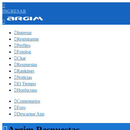

INGRESAR


Ingresar

Registrarme

Perfiles

Fotolog

Chat

Respuestas

Rankings

Noticias

El Tiempo

Horóscopo

Comentarios

Foro

Descargar App

Argim Respuestas