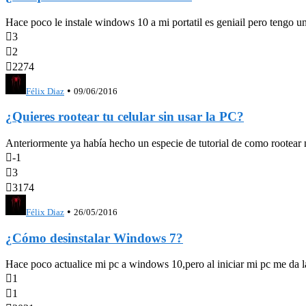
Hace poco le instale windows 10 a mi portatil es geniail pero tengo un 

3

2

2274
•
Félix Diaz
09/06/2016
¿Quieres rootear tu celular sin usar la PC?
Anteriormente ya había hecho un especie de tutorial de como rootear n

-1

3

3174
•
Félix Diaz
26/05/2016
¿Cómo desinstalar Windows 7?
Hace poco actualice mi pc a windows 10,pero al iniciar mi pc me da la

1

1