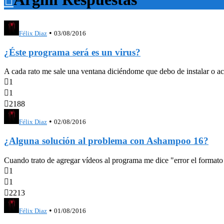
•
Félix Diaz
03/08/2016
¿Éste programa será es un virus?
A cada rato me sale una ventana diciéndome que debo de instalar o ac

1

1

2188
•
Félix Diaz
02/08/2016
¿Alguna solución al problema con Ashampoo 16?
Cuando trato de agregar vídeos al programa me dice "error el formato n

1

1

2213
•
Félix Diaz
01/08/2016