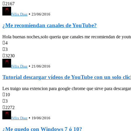

2167
•
Félix Diaz
23/06/2016
¿Me recomiendan canales de YouTube?
Hola buenas noches,solo queria que canales me recomiendan de youtube

4

3

3230
•
Félix Diaz
21/06/2016
Tutorial descargar vídeos de YouTube con un solo cli
Les traigo una extencion para google chrome que sirve para descargar 

10

3

2272
•
Félix Diaz
19/06/2016
¿Me quedo con Windows 7 ó 10?