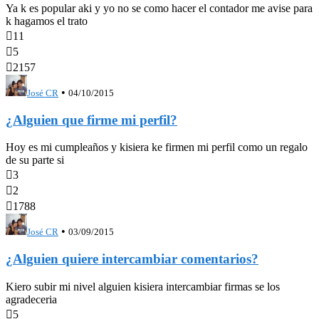
Ya k es popular aki y yo no se como hacer el contador me avise para
k hagamos el trato

11

5

2157
•
José CR
04/10/2015
¿Alguien que firme mi perfil?
Hoy es mi cumpleaños y kisiera ke firmen mi perfil como un regalo
de su parte si

3

2

1788
•
José CR
03/09/2015
¿Alguien quiere intercambiar comentarios?
Kiero subir mi nivel alguien kisiera intercambiar firmas se los
agradeceria

5