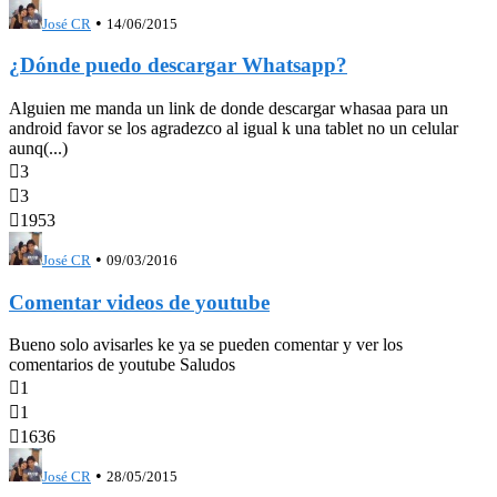
•
José CR
14/06/2015
¿Dónde puedo descargar Whatsapp?
Alguien me manda un link de donde descargar whasaa para un
android favor se los agradezco al igual k una tablet no un celular
aunq(...)

3

3

1953
•
José CR
09/03/2016
Comentar videos de youtube
Bueno solo avisarles ke ya se pueden comentar y ver los
comentarios de youtube Saludos

1

1

1636
•
José CR
28/05/2015