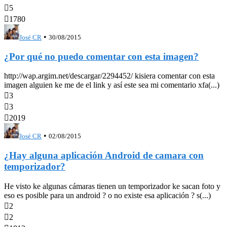

5

1780
•
José CR
30/08/2015
¿Por qué no puedo comentar con esta imagen?
http://wap.argim.net/descargar/2294452/ kisiera comentar con esta
imagen alguien ke me de el link y así este sea mi comentario xfa(...)

3

3

2019
•
José CR
02/08/2015
¿Hay alguna aplicación Android de camara con
temporizador?
He visto ke algunas cámaras tienen un temporizador ke sacan foto y
eso es posible para un android ? o no existe esa aplicación ? s(...)

2

2