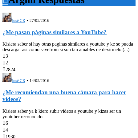
•
José CR
27/05/2016
¿Me pasan páginas similares a YouTube?
Kisiera saber si hay otras paginas similares a youtube y ke se pueda
descargar asi como savefrom si son tan amables de dexirmelo (...)

3

2

2824
•
José CR
14/05/2016
¿Me recomiendan una buena cámara para hacer
videos?
Kisiera saber ya k kiero subir videos a youtube y kizas ser un
youtuber reconocido

6

4

1930