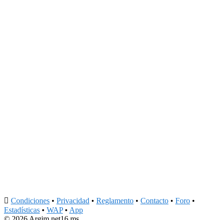

Condiciones
•
Privacidad
•
Reglamento
•
Contacto
•
Foro
•
Estadísticas
•
WAP
•
App
© 2026 Argim.net
16 ms