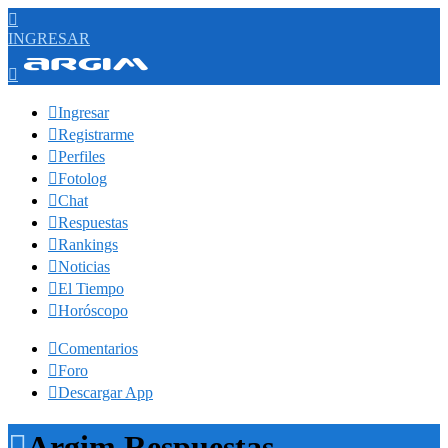

INGRESAR


Ingresar

Registrarme

Perfiles

Fotolog

Chat

Respuestas

Rankings

Noticias

El Tiempo

Horóscopo

Comentarios

Foro

Descargar App

Argim Respuestas