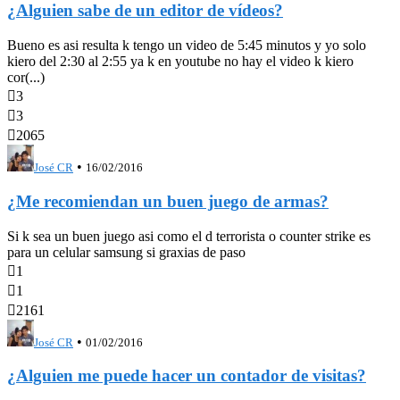
¿Alguien sabe de un editor de vídeos?
Bueno es asi resulta k tengo un video de 5:45 minutos y yo solo
kiero del 2:30 al 2:55 ya k en youtube no hay el video k kiero
cor(...)

3

3

2065
•
José CR
16/02/2016
¿Me recomiendan un buen juego de armas?
Si k sea un buen juego asi como el d terrorista o counter strike es
para un celular samsung si graxias de paso

1

1

2161
•
José CR
01/02/2016
¿Alguien me puede hacer un contador de visitas?