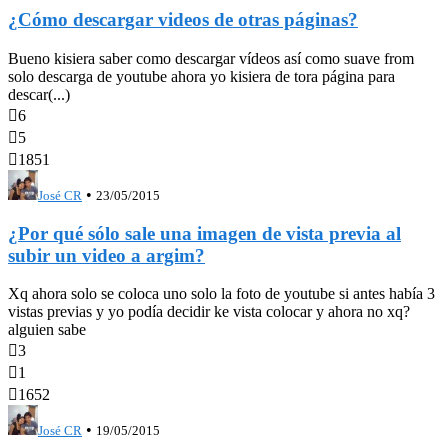
¿Cómo descargar videos de otras páginas?
Bueno kisiera saber como descargar vídeos así como suave from
solo descarga de youtube ahora yo kisiera de tora página para
descar(...)

6

5

1851
•
José CR
23/05/2015
¿Por qué sólo sale una imagen de vista previa al
subir un video a argim?
Xq ahora solo se coloca uno solo la foto de youtube si antes había 3
vistas previas y yo podía decidir ke vista colocar y ahora no xq?
alguien sabe

3

1

1652
•
José CR
19/05/2015