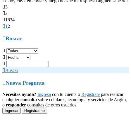
Le doy clivk en enviar y luego no sale mi respuesta alguien sabe xq?

3

2

1834

1
2

Buscar




Buscar

Nueva Pregunta
Necesitas ayuda?
Ingresa
con tu cuenta o
Registrate
para realizar
cualquier
consulta
sobre celulares, tecnología y servicios de Argim,
o
responder
consultas de otros usuarios.
Ingresar
Registrarme