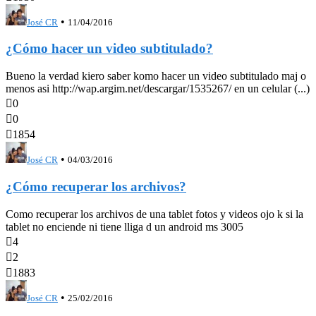
•
José CR
11/04/2016
¿Cómo hacer un video subtitulado?
Bueno la verdad kiero saber komo hacer un video subtitulado maj o
menos asi http://wap.argim.net/descargar/1535267/ en un celular (...)

0

0

1854
•
José CR
04/03/2016
¿Cómo recuperar los archivos?
Como recuperar los archivos de una tablet fotos y videos ojo k si la
tablet no enciende ni tiene lliga d un android ms 3005

4

2

1883
•
José CR
25/02/2016