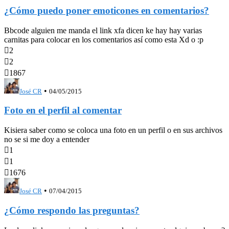
¿Cómo puedo poner emoticones en comentarios?
Bbcode alguien me manda el link xfa dicen ke hay hay varias
carnitas para colocar en los comentarios así como esta Xd o :p

2

2

1867
•
José CR
04/05/2015
Foto en el perfil al comentar
Kisiera saber como se coloca una foto en un perfil o en sus archivos
no se si me doy a entender

1

1

1676
•
José CR
07/04/2015
¿Cómo respondo las preguntas?