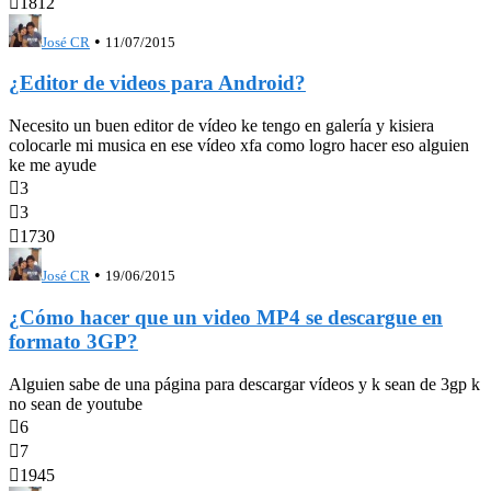

1812
•
José CR
11/07/2015
¿Editor de videos para Android?
Necesito un buen editor de vídeo ke tengo en galería y kisiera
colocarle mi musica en ese vídeo xfa como logro hacer eso alguien
ke me ayude

3

3

1730
•
José CR
19/06/2015
¿Cómo hacer que un video MP4 se descargue en
formato 3GP?
Alguien sabe de una página para descargar vídeos y k sean de 3gp k
no sean de youtube

6

7

1945