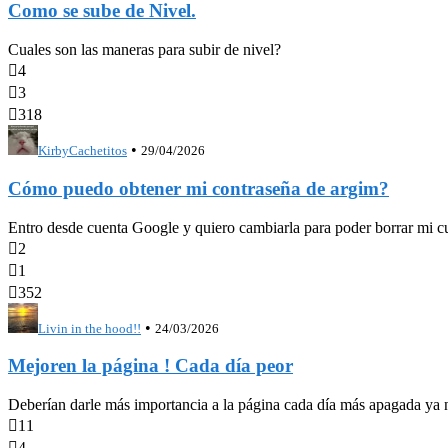
Como se sube de Nivel.
Cuales son las maneras para subir de nivel?

4

3

318
•
KirbyCachetitos
29/04/2026
Cómo puedo obtener mi contraseña de argim?
Entro desde cuenta Google y quiero cambiarla para poder borrar mi c

2

1

352
•
Livin in the hood!!
24/03/2026
Mejoren la página ! Cada día peor
Deberían darle más importancia a la página cada día más apagada ya ni

11

4