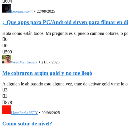

604
•
Leonmanso44
22/08/2025
¿ Que apps para PC/Android sirven para filmar en di
Hola como están todos. Mi pregunta es si puedo cambiar colores, o pone

0

0

599
•
WeedManKronik
21/07/2025
Me cobraron argim gold y no me llegó
A alguien le ah pasado esto alguna vez, trate de activar gold y me lo 

3

3

878
•
LloroPorLaPETY
09/06/2025
Como subir de nivel?