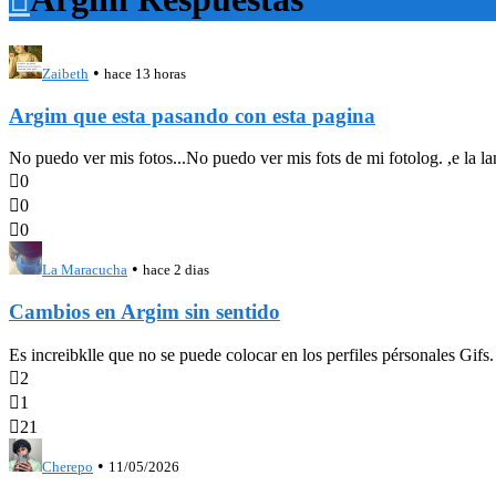
•
Zaibeth
hace 13 horas
Argim que esta pasando con esta pagina
No puedo ver mis fotos...No puedo ver mis fots de mi fotolog. ,e la la

0

0

0
•
La Maracucha
hace 2 dias
Cambios en Argim sin sentido
Es increibklle que no se puede colocar en los perfiles pérsonales Gifs

2

1

21
•
Cherepo
11/05/2026