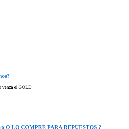
nos?
ndo venza el GOLD
o a otro Q LO COMPRE PARA REPUESTOS ?