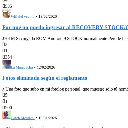

585
•
Wifi del vecino
13/02/2026
Por qué no puedo ingresar al RECOVERY STOCK
J701M Si carga la ROM Android 9 STOCK normalmente Pero le flashe

2

1

354
•
La Maracucha
12/02/2026
Fotos eliminada según el reglamento
¿ Una foto que subo en mi fotolog personal, que muestre solo tú hombr

5

1

500
•
Caleb Morales!
19/01/2026