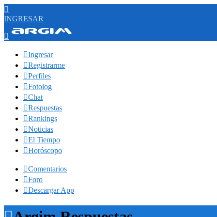

INGRESAR


Ingresar

Registrarme

Perfiles

Fotolog

Chat

Respuestas

Rankings

Noticias

El Tiempo

Horóscopo

Comentarios

Foro

Descargar App

Argim Respuestas