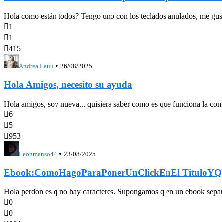
Hola como están todos? Tengo uno con los teclados anulados, me gustari

1

1

415
•
Andrea Lauu
26/08/2025
Hola Amigos, necesito su ayuda
Hola amigos, soy nueva... quisiera saber como es que funciona la com

6

5

953
•
Leonmanso44
23/08/2025
Ebook:ComoHagoParaPonerUnClickEnEl TituloYQL
Hola perdon es q no hay caracteres. Supongamos q en un ebook se

0

0