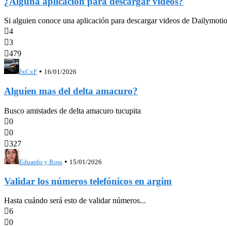
¿Alguna aplicación para descargar videos?
Si alguien conoce una aplicación para descargar videos de Dailymotion

4

3

479
•
JxCxF
16/01/2026
Alguien mas del delta amacuro?
Busco amistades de delta amacuro tucupita

0

0

327
•
Eduardo y Ross
15/01/2026
Validar los números telefónicos en argim
Hasta cuándo será esto de validar números...

6

0