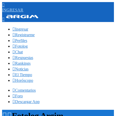

INGRESAR


Ingresar

Registrarme

Perfiles

Fotolog

Chat

Respuestas

Rankings

Noticias

El Tiempo

Horóscopo

Comentarios

Foro

Descargar App


Fotolog Argim