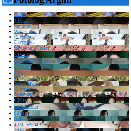
Pach
2

Ysaa
Jon Snow
Walterfthhy
Davegrhol
Davegrhol
3

Ariannys Torres
5

Ysaa
2

Viviana Natali Coronel
15

Ysaa
Cvril
Cvril
Alexis Myers
Davegrhol
Davegrhol
6

Ysaa
6

Povc1995
9

Ysaa
And
4

Mere2604!!