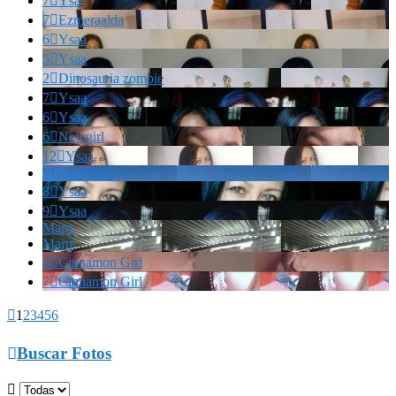
7

Ysaa
7

Ezmeraalda
6

Ysaa
5

Ysaa
2

Dinosauria zombie
7

Ysaa
6

Ysaa
6

Newgirl
12

Ysaa
Marianella!!!
8

Ysaa
9

Ysaa
Marrr
Marrr
6

Cinnamon Girl
7

Cinnamon Girl

1
2
3
4
5
6

Buscar Fotos
