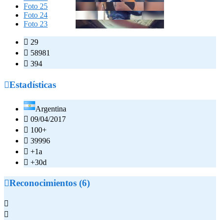
Foto 25
Foto 24
Foto 23

29

58981

394

Estadísticas
Argentina

09/04/2017

100+

39996

+1a

+30d

Reconocimientos (6)

