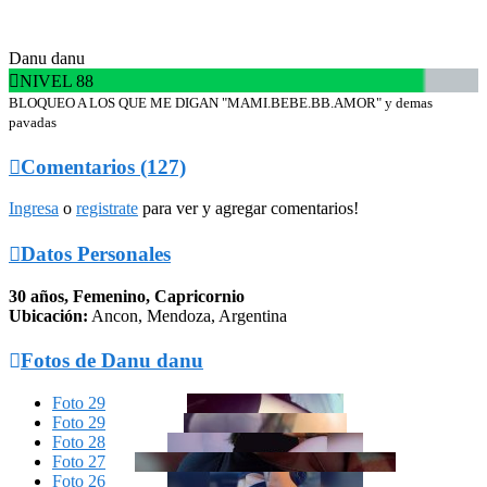
Danu danu

NIVEL 88
BLOQUEO A LOS QUE ME DIGAN "MAMI.BEBE.BB.AMOR" y demas
pavadas

Comentarios (127)
Ingresa
o
registrate
para ver y agregar comentarios!

Datos Personales
30 años, Femenino, Capricornio
Ubicación:
Ancon, Mendoza, Argentina

Fotos de Danu danu
Foto 29
Foto 29
Foto 28
Foto 27
Foto 26