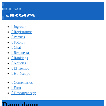

INGRESAR


Ingresar

Registrarme

Perfiles

Fotolog

Chat

Respuestas

Rankings

Noticias

El Tiempo

Horóscopo

Comentarios

Foro

Descargar App
Danu danu