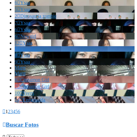
6

Ysaa
5

Ysaa
2

Dinosauria zombie
7

Ysaa
6

Ysaa
6

Newgirl
12

Ysaa
Marianella!!!
8

Ysaa
9

Ysaa
Marrr
Marrr
6

Cinnamon Girl
7

Cinnamon Girl
10

Yeem
14

Ezmeraalda

1
2
3
4
5
6

Buscar Fotos