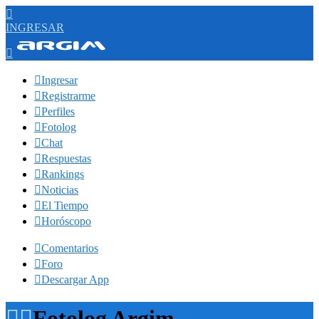

INGRESAR


Ingresar

Registrarme

Perfiles

Fotolog

Chat

Respuestas

Rankings

Noticias

El Tiempo

Horóscopo

Comentarios

Foro

Descargar App


Fotolog Argim