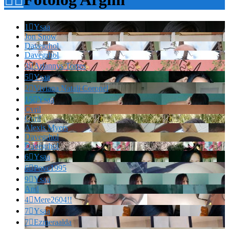
1

Ysaa
Jon Snow
Davegrhol
Davegrhol
3

Ariannys Torres
5

Ysaa
2

Viviana Natali Coronel
15

Ysaa
Cvril
Cvril
Alexis Myers
Davegrhol
Davegrhol
6

Ysaa
6

Povc1995
9

Ysaa
And
4

Mere2604!!
7

Ysaa
7

Ezmeraalda