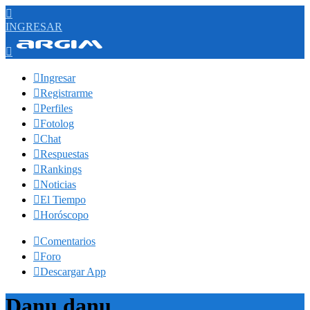

INGRESAR


Ingresar

Registrarme

Perfiles

Fotolog

Chat

Respuestas

Rankings

Noticias

El Tiempo

Horóscopo

Comentarios

Foro

Descargar App
Danu danu