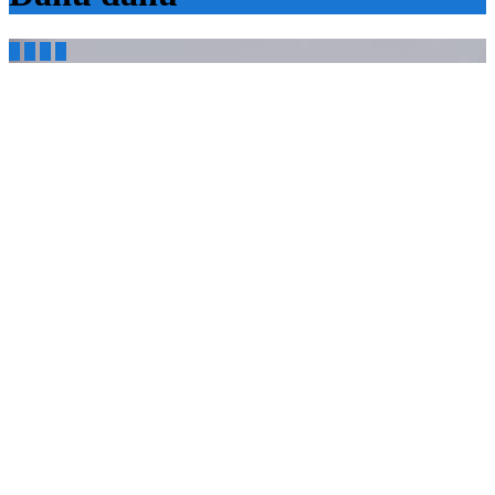



