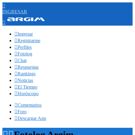

INGRESAR


Ingresar

Registrarme

Perfiles

Fotolog

Chat

Respuestas

Rankings

Noticias

El Tiempo

Horóscopo

Comentarios

Foro

Descargar App


Fotolog Argim