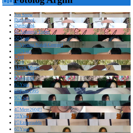
Jon Snow
Davegrhol
Davegrhol
3

Ariannys Torres
5

Ysaa
2

Viviana Natali Coronel
15

Ysaa
Cvril
Cvril
Alexis Myers
Davegrhol
Davegrhol
6

Ysaa
6

Povc1995
9

Ysaa
And
4

Mere2604!!
7

Ysaa
7

Ezmeraalda
6

Ysaa