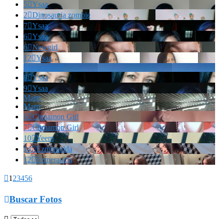
5

Ysaa
2

Dinosauria zombie
7

Ysaa
6

Ysaa
6

Newgirl
12

Ysaa
Marianella!!!
8

Ysaa
9

Ysaa
Marrr
Marrr
6

Cinnamon Girl
7

Cinnamon Girl
10

Yeem
14

Ezmeraalda
12

Ezmeraalda

1
2
3
4
5
6

Buscar Fotos