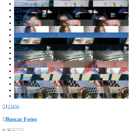
2

Dinosauria zombie
7

Ysaa
6

Ysaa
6

Newgirl
11

Ysaa
Marianella!!!
8

Ysaa
9

Ysaa
Marrr
Marrr
6

Cinnamon Girl
7

Cinnamon Girl
10

Yeem
14

Ezmeraalda
12

Ezmeraalda
Davegrhol

1
2
3
4
5
6

Buscar Fotos