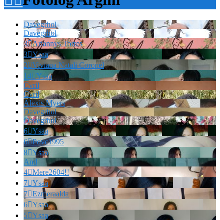
Davegrhol
Davegrhol
3

Ariannys Torres
3

Ysaa
2

Viviana Natali Coronel
14

Ysaa
Cvril
Cvril
Alexis Myers
Davegrhol
Davegrhol
6

Ysaa
6

Povc1995
8

Ysaa
And
4

Mere2604!!
7

Ysaa
7

Ezmeraalda
6

Ysaa
5

Ysaa