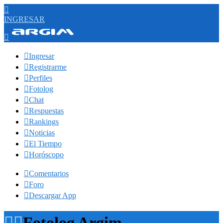

INGRESAR


Ingresar

Registrarme

Perfiles

Fotolog

Chat

Respuestas

Rankings

Noticias

El Tiempo

Horóscopo

Comentarios

Foro

Descargar App


Fotolog Argim