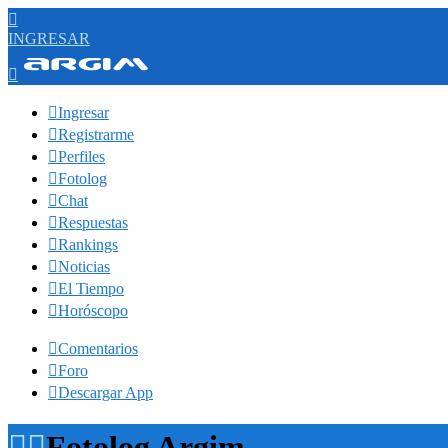

INGRESAR


Ingresar

Registrarme

Perfiles

Fotolog

Chat

Respuestas

Rankings

Noticias

El Tiempo

Horóscopo

Comentarios

Foro

Descargar App


Fotolog Argim