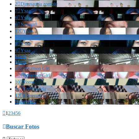
2

Dinosauria zombie
7

Ysaa
6

Ysaa
6

Newgirl
12

Ysaa
Marianella!!!
8

Ysaa
9

Ysaa
Marrr
Marrr
6

Cinnamon Girl
7

Cinnamon Girl
10

Yeem
14

Ezmeraalda
12

Ezmeraalda
Davegrhol

1
2
3
4
5
6

Buscar Fotos