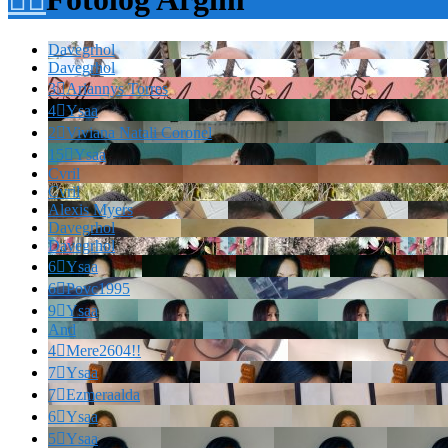
Davegrhol
Davegrhol
3

Ariannys Torres
4

Ysaa
2

Viviana Natali Coronel
15

Ysaa
Cvril
Cvril
Alexis Myers
Davegrhol
Davegrhol
6

Ysaa
6

Povc1995
9

Ysaa
And
4

Mere2604!!
7

Ysaa
7

Ezmeraalda
6

Ysaa
5

Ysaa