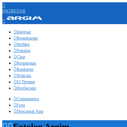

INGRESAR


Ingresar

Registrarme

Perfiles

Fotolog

Chat

Respuestas

Rankings

Noticias

El Tiempo

Horóscopo

Comentarios

Foro

Descargar App


Fotolog Argim