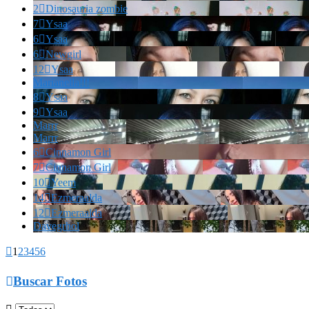
2

Dinosauria zombie
7

Ysaa
6

Ysaa
6

Newgirl
12

Ysaa
Marianella!!!
8

Ysaa
9

Ysaa
Marrr
Marrr
6

Cinnamon Girl
7

Cinnamon Girl
10

Yeem
14

Ezmeraalda
12

Ezmeraalda
Davegrhol

1
2
3
4
5
6

Buscar Fotos