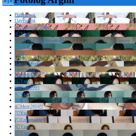
Davegrhol
Davegrhol
3

Ariannys Torres
4

Ysaa
2

Viviana Natali Coronel
15

Ysaa
Cvril
Cvril
Alexis Myers
Davegrhol
Davegrhol
6

Ysaa
6

Povc1995
9

Ysaa
And
4

Mere2604!!
7

Ysaa
7

Ezmeraalda
6

Ysaa
5

Ysaa