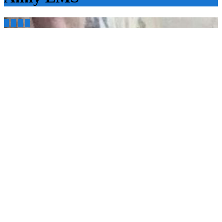



