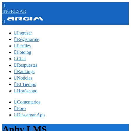

INGRESAR


Ingresar

Registrarme

Perfiles

Fotolog

Chat

Respuestas

Rankings

Noticias

El Tiempo

Horóscopo

Comentarios

Foro

Descargar App
Anhy LMS