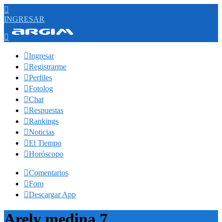

INGRESAR


Ingresar

Registrarme

Perfiles

Fotolog

Chat

Respuestas

Rankings

Noticias

El Tiempo

Horóscopo

Comentarios

Foro

Descargar App
Arely medina 7