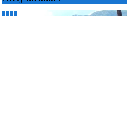



