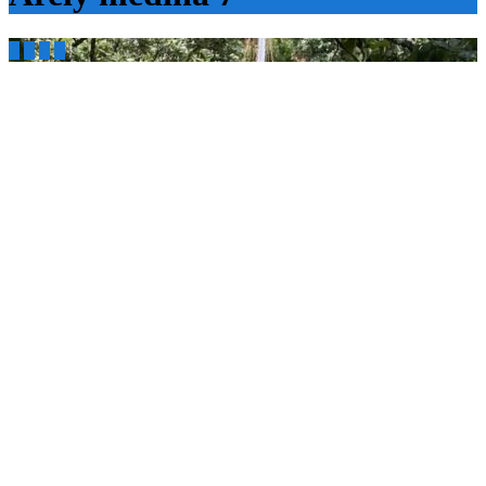



