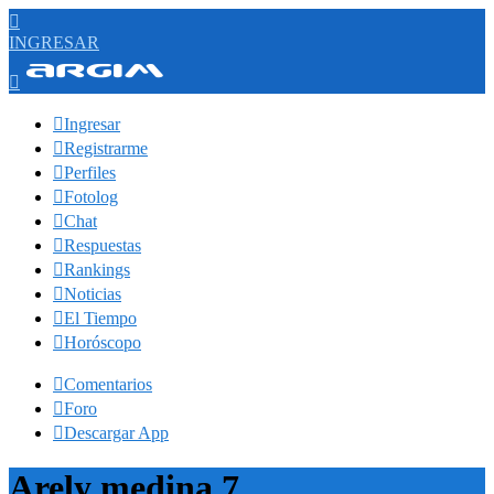

INGRESAR


Ingresar

Registrarme

Perfiles

Fotolog

Chat

Respuestas

Rankings

Noticias

El Tiempo

Horóscopo

Comentarios

Foro

Descargar App
Arely medina 7