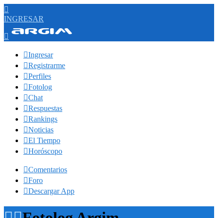

INGRESAR


Ingresar

Registrarme

Perfiles

Fotolog

Chat

Respuestas

Rankings

Noticias

El Tiempo

Horóscopo

Comentarios

Foro

Descargar App


Fotolog Argim