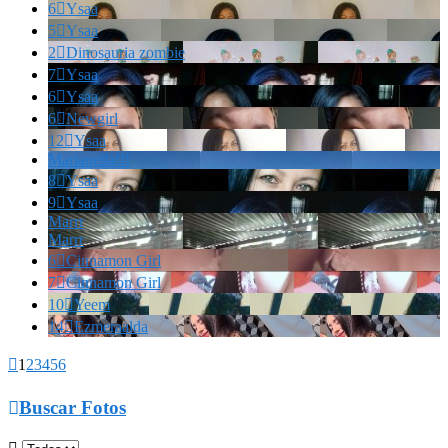
6

Ysaa
5

Ysaa
2

Dinosauria zombie
7

Ysaa
6

Ysaa
6

Newgirl
12

Ysaa
Marianella!!!
8

Ysaa
9

Ysaa
Marrr
Marrr
6

Cinnamon Girl
7

Cinnamon Girl
10

Yeem
14

Ezmeraalda

1
2
3
4
5
6

Buscar Fotos