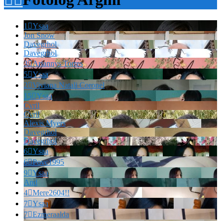
1

Ysaa
Jon Snow
Davegrhol
Davegrhol
3

Ariannys Torres
5

Ysaa
2

Viviana Natali Coronel
15

Ysaa
Cvril
Cvril
Alexis Myers
Davegrhol
Davegrhol
6

Ysaa
6

Povc1995
9

Ysaa
And
4

Mere2604!!
7

Ysaa
7

Ezmeraalda