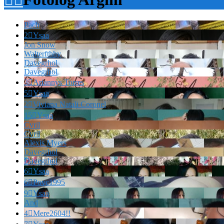
Pach
2

Ysaa
Jon Snow
Walterfthhy
Davegrhol
Davegrhol
3

Ariannys Torres
5

Ysaa
2

Viviana Natali Coronel
15

Ysaa
Cvril
Cvril
Alexis Myers
Davegrhol
Davegrhol
6

Ysaa
6

Povc1995
9

Ysaa
And
4

Mere2604!!