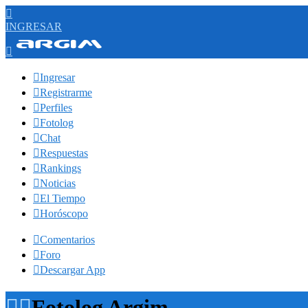

INGRESAR


Ingresar

Registrarme

Perfiles

Fotolog

Chat

Respuestas

Rankings

Noticias

El Tiempo

Horóscopo

Comentarios

Foro

Descargar App


Fotolog Argim