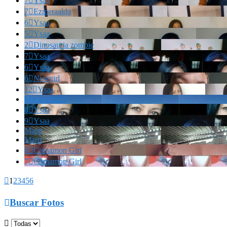
7

Ysaa
7

Ezmeraalda
6

Ysaa
5

Ysaa
2

Dinosauria zombie
7

Ysaa
6

Ysaa
6

Newgirl
12

Ysaa
Marianella!!!
8

Ysaa
9

Ysaa
Marrr
Marrr
6

Cinnamon Girl
7

Cinnamon Girl

1
2
3
4
5
6

Buscar Fotos
