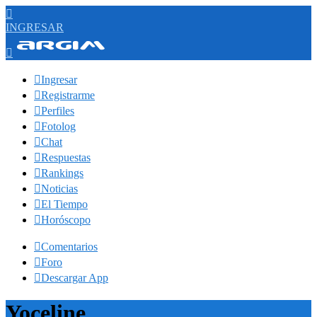

INGRESAR


Ingresar

Registrarme

Perfiles

Fotolog

Chat

Respuestas

Rankings

Noticias

El Tiempo

Horóscopo

Comentarios

Foro

Descargar App
Yoceline