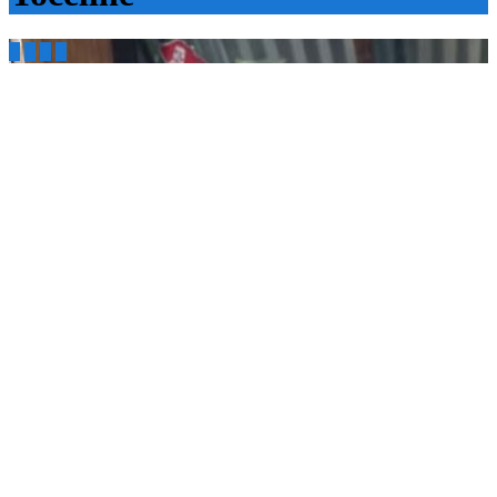



