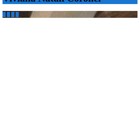



