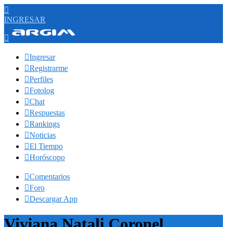

INGRESAR


Ingresar

Registrarme

Perfiles

Fotolog

Chat

Respuestas

Rankings

Noticias

El Tiempo

Horóscopo

Comentarios

Foro

Descargar App
Viviana Natali Coronel