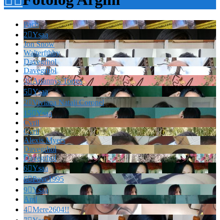
Pach
2

Ysaa
Jon Snow
Walterfthhy
Davegrhol
Davegrhol
3

Ariannys Torres
5

Ysaa
2

Viviana Natali Coronel
15

Ysaa
Cvril
Cvril
Alexis Myers
Davegrhol
Davegrhol
6

Ysaa
6

Povc1995
9

Ysaa
And
4

Mere2604!!