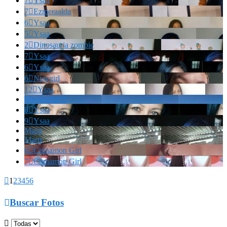
7

Ysaa
7

Ezmeraalda
6

Ysaa
5

Ysaa
2

Dinosauria zombie
7

Ysaa
6

Ysaa
6

Newgirl
12

Ysaa
Marianella!!!
8

Ysaa
9

Ysaa
Marrr
Marrr
6

Cinnamon Girl
7

Cinnamon Girl

1
2
3
4
5
6

Buscar Fotos
