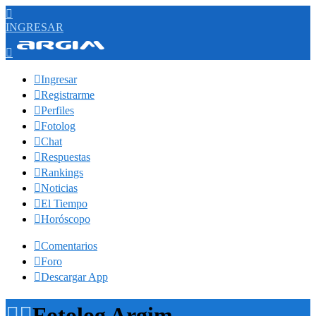

INGRESAR


Ingresar

Registrarme

Perfiles

Fotolog

Chat

Respuestas

Rankings

Noticias

El Tiempo

Horóscopo

Comentarios

Foro

Descargar App


Fotolog Argim