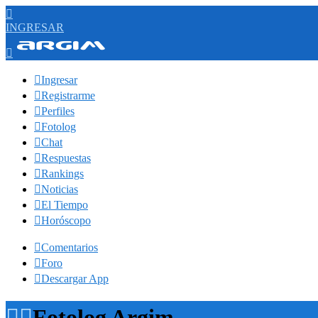

INGRESAR


Ingresar

Registrarme

Perfiles

Fotolog

Chat

Respuestas

Rankings

Noticias

El Tiempo

Horóscopo

Comentarios

Foro

Descargar App


Fotolog Argim