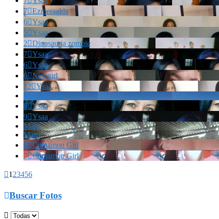
7

Ysaa
7

Ezmeraalda
6

Ysaa
5

Ysaa
2

Dinosauria zombie
7

Ysaa
6

Ysaa
6

Newgirl
12

Ysaa
Marianella!!!
8

Ysaa
9

Ysaa
Marrr
Marrr
6

Cinnamon Girl
7

Cinnamon Girl

1
2
3
4
5
6

Buscar Fotos
