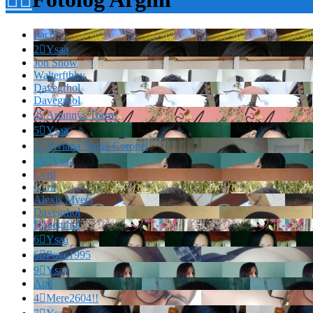
Pach
2

Ysaa
Jon Snow
Walterfthhy
Davegrhol
Davegrhol
3

Ariannys Torres
5

Ysaa
2

Viviana Natali Coronel
15

Ysaa
Cvril
Cvril
Alexis Myers
Davegrhol
Davegrhol
6

Ysaa
6

Povc1995
9

Ysaa
And
4

Mere2604!!