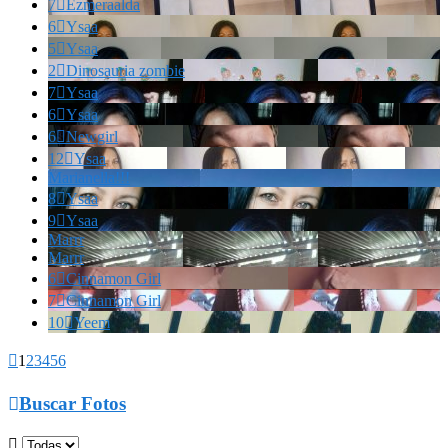
7

Ezmeraalda
6

Ysaa
5

Ysaa
2

Dinosauria zombie
7

Ysaa
6

Ysaa
6

Newgirl
12

Ysaa
Marianella!!!
8

Ysaa
9

Ysaa
Marrr
Marrr
6

Cinnamon Girl
7

Cinnamon Girl
10

Yeem

1
2
3
4
5
6

Buscar Fotos
