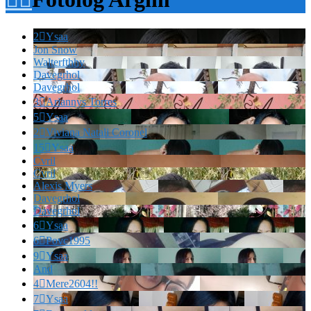
2

Ysaa
Jon Snow
Walterfthhy
Davegrhol
Davegrhol
3

Ariannys Torres
5

Ysaa
2

Viviana Natali Coronel
15

Ysaa
Cvril
Cvril
Alexis Myers
Davegrhol
Davegrhol
6

Ysaa
6

Povc1995
9

Ysaa
And
4

Mere2604!!
7

Ysaa