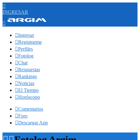

INGRESAR


Ingresar

Registrarme

Perfiles

Fotolog

Chat

Respuestas

Rankings

Noticias

El Tiempo

Horóscopo

Comentarios

Foro

Descargar App


Fotolog Argim