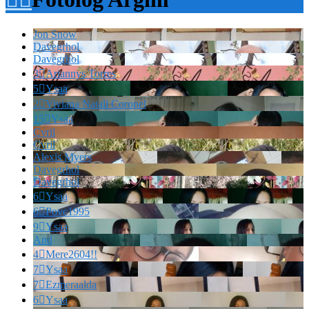
Jon Snow
Davegrhol
Davegrhol
3

Ariannys Torres
5

Ysaa
2

Viviana Natali Coronel
15

Ysaa
Cvril
Cvril
Alexis Myers
Davegrhol
Davegrhol
6

Ysaa
6

Povc1995
9

Ysaa
And
4

Mere2604!!
7

Ysaa
7

Ezmeraalda
6

Ysaa