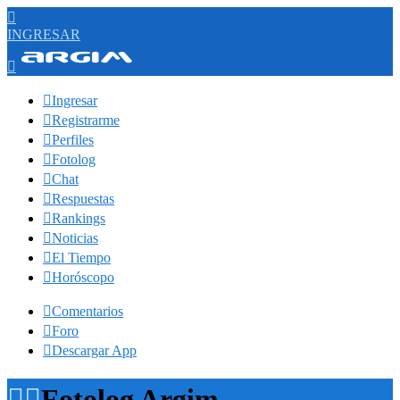

INGRESAR


Ingresar

Registrarme

Perfiles

Fotolog

Chat

Respuestas

Rankings

Noticias

El Tiempo

Horóscopo

Comentarios

Foro

Descargar App


Fotolog Argim