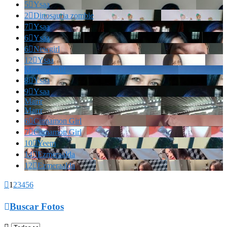
5

Ysaa
2

Dinosauria zombie
7

Ysaa
6

Ysaa
6

Newgirl
12

Ysaa
Marianella!!!
8

Ysaa
9

Ysaa
Marrr
Marrr
6

Cinnamon Girl
7

Cinnamon Girl
10

Yeem
14

Ezmeraalda
12

Ezmeraalda

1
2
3
4
5
6

Buscar Fotos