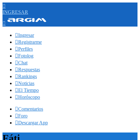

INGRESAR


Ingresar

Registrarme

Perfiles

Fotolog

Chat

Respuestas

Rankings

Noticias

El Tiempo

Horóscopo

Comentarios

Foro

Descargar App
Fáti