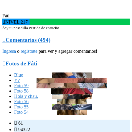
Fáti

NIVEL 217
Soy tu pesadilla vestida de ensueño.

Comentarios (494)
Ingresa
o
registrate
para ver y agregar comentarios!

Fotos de Fáti
Blue
Y?
Foto 59
Foto 58
Hola y chau.
Foto 56
Foto 55
Foto 54

61

94322