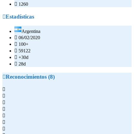

1260

Estadísticas
Argentina

06/02/2020

100+

59122

+30d

28d

Reconocimientos (8)






