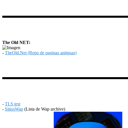
The Old NET:
-
TheOld.Net (Repo de paginas antiguas)
-
TLS test
-
SitiosWap
(Lista de Wap archive)