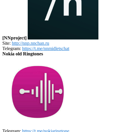
[NNproject]
Site:
http://nnp.nnchan.ru
Telegram:
https://t.me/nnmidletschat
Nokia old Ringtones
Telegram:
https://t.me/nokiaringtone