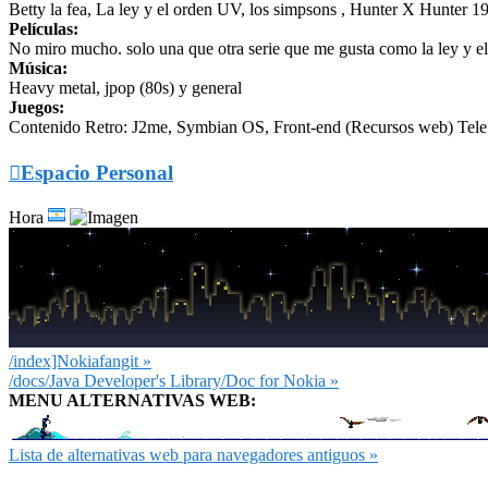
Betty la fea, La ley y el orden UV, los simpsons , Hunter X Hunter 1
Películas:
No miro mucho. solo una que otra serie que me gusta como la ley y el 
Música:
Heavy metal, jpop (80s) y general
Juegos:
Contenido Retro: J2me, Symbian OS, Front-end (Recursos web) Telef

Espacio Personal
Hora
/index]Nokiafangit »
/docs/Java Developer's Library/Doc for Nokia »
MENU ALTERNATIVAS WEB:
Lista de alternativas web para navegadores antiguos »