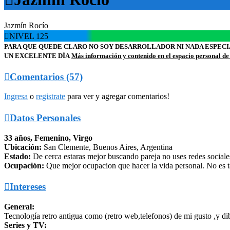
Jazmín Rocío

NIVEL 125
PARA QUE QUEDE CLARO NO SOY DESARROLLADOR NI NADA ESPECIA
UN EXCELENTE DÍA
Más información y contenido en el espacio personal de

Comentarios (57)
Ingresa
o
registrate
para ver y agregar comentarios!

Datos Personales
33 años, Femenino, Virgo
Ubicación:
San Clemente, Buenos Aires, Argentina
Estado:
De cerca estaras mejor buscando pareja no uses redes sociale
Ocupación:
Que mejor ocupacion que hacer la vida personal. No es ta

Intereses
General:
Tecnología retro antigua como (retro web,telefonos) de mi gusto ,y di
Series y TV: