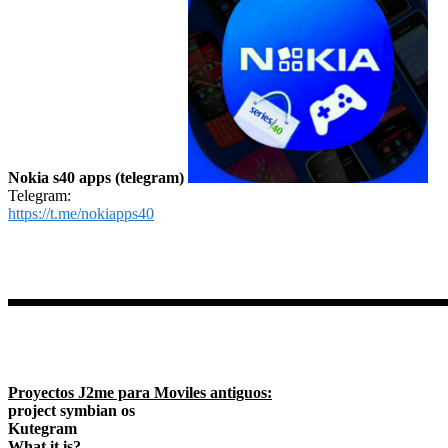
Nokia s40 apps (telegram)
Telegram:
https://t.me/nokiapps40
Proyectos J2me para Moviles antiguos:
project symbian os
Kutegram
What it is?