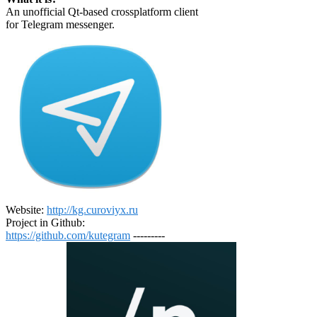
An unofficial Qt-based crossplatform client
for Telegram messenger.
Website:
http://kg.curoviyx.ru
Project in Github:
https://github.com/kutegram
---------