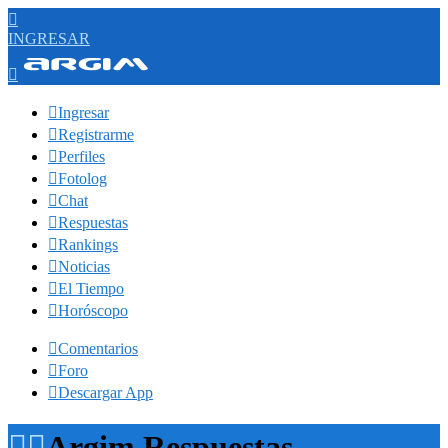

INGRESAR


Ingresar

Registrarme

Perfiles

Fotolog

Chat

Respuestas

Rankings

Noticias

El Tiempo

Horóscopo

Comentarios

Foro

Descargar App


Argim Respuestas