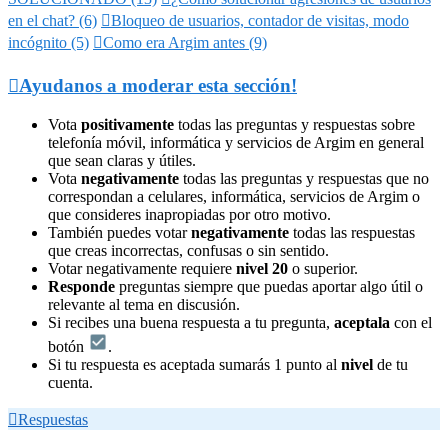
en el chat? (6)

Bloqueo de usuarios, contador de visitas, modo
incógnito (5)

Como era Argim antes (9)

Ayudanos a moderar esta sección!
Vota
positivamente
todas las preguntas y respuestas sobre
telefonía móvil, informática y servicios de Argim en general
que sean claras y útiles.
Vota
negativamente
todas las preguntas y respuestas que no
correspondan a celulares, informática, servicios de Argim o
que consideres inapropiadas por otro motivo.
También puedes votar
negativamente
todas las respuestas
que creas incorrectas, confusas o sin sentido.
Votar negativamente requiere
nivel 20
o superior.
Responde
preguntas siempre que puedas aportar algo útil o
relevante al tema en discusión.
Si recibes una buena respuesta a tu pregunta,
aceptala
con el
botón
.
Si tu respuesta es aceptada sumarás 1 punto al
nivel
de tu
cuenta.

Respuestas