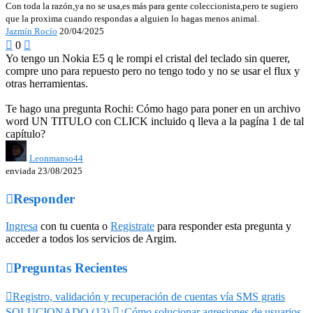
Con toda la razón,ya no se usa,es más para gente coleccionista,pero te sugiero
que la proxima cuando respondas a alguien lo hagas menos animal.
Jazmín Rocío
20/04/2025

0

Yo tengo un Nokia E5 q le rompi el cristal del teclado sin querer,
compre uno para repuesto pero no tengo todo y no se usar el flux y
otras herramientas.
Te hago una pregunta Rochi: Cómo hago para poner en un archivo
word UN TITULO con CLICK incluido q lleva a la pagína 1 de tal
capítulo?
Leonmanso44
enviada 23/08/2025

Responder
Ingresa
con tu cuenta o
Registrate
para responder esta pregunta y
acceder a todos los servicios de Argim.

Preguntas Recientes

Registro, validación y recuperación de cuentas vía SMS gratis
SOLUCIONADO (13)

¿Cómo solucionar agresiones de usuarios