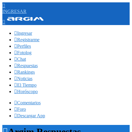

INGRESAR


Ingresar

Registrarme

Perfiles

Fotolog

Chat

Respuestas

Rankings

Noticias

El Tiempo

Horóscopo

Comentarios

Foro

Descargar App

Argim Respuestas