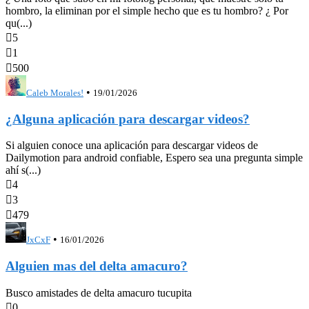
hombro, la eliminan por el simple hecho que es tu hombro? ¿ Por
qu(...)

5

1

500
•
Caleb Morales!
19/01/2026
¿Alguna aplicación para descargar videos?
Si alguien conoce una aplicación para descargar videos de
Dailymotion para android confiable, Espero sea una pregunta simple
ahí s(...)

4

3

479
•
JxCxF
16/01/2026
Alguien mas del delta amacuro?
Busco amistades de delta amacuro tucupita

0