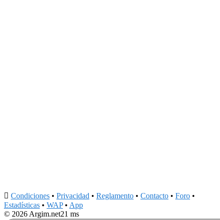

Condiciones
•
Privacidad
•
Reglamento
•
Contacto
•
Foro
•
Estadísticas
•
WAP
•
App
© 2026 Argim.net
21 ms