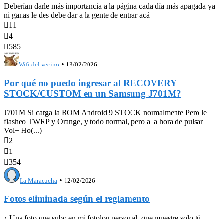
Deberían darle más importancia a la página cada día más apagada ya
ni ganas le des debe dar a la gente de entrar acá

11

4

585
•
Wifi del vecino
13/02/2026
Por qué no puedo ingresar al RECOVERY
STOCK/CUSTOM en un Samsung J701M?
J701M Si carga la ROM Android 9 STOCK normalmente Pero le
flasheo TWRP y Orange, y todo normal, pero a la hora de pulsar
Vol+ Ho(...)

2

1

354
•
La Maracucha
12/02/2026
Fotos eliminada según el reglamento
¿ Una foto que subo en mi fotolog personal, que muestre solo tú