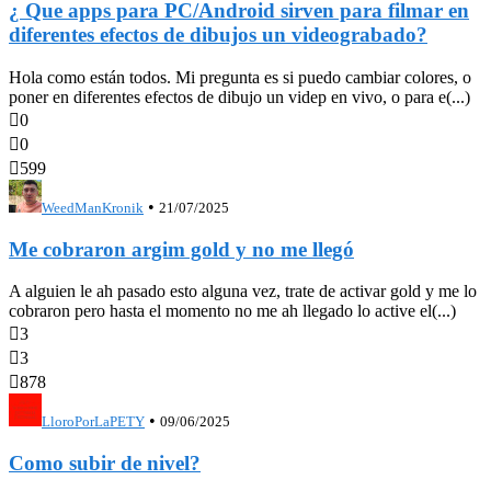
¿ Que apps para PC/Android sirven para filmar en
diferentes efectos de dibujos un videograbado?
Hola como están todos. Mi pregunta es si puedo cambiar colores, o
poner en diferentes efectos de dibujo un videp en vivo, o para e(...)

0

0

599
•
WeedManKronik
21/07/2025
Me cobraron argim gold y no me llegó
A alguien le ah pasado esto alguna vez, trate de activar gold y me lo
cobraron pero hasta el momento no me ah llegado lo active el(...)

3

3

878
•
LloroPorLaPETY
09/06/2025
Como subir de nivel?