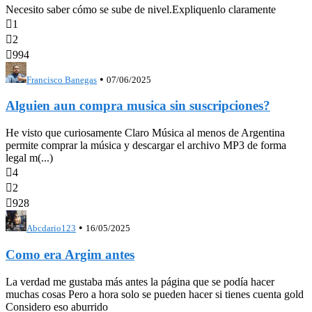
Necesito saber cómo se sube de nivel.Expliquenlo claramente

1

2

994
•
Francisco Banegas
07/06/2025
Alguien aun compra musica sin suscripciones?
He visto que curiosamente Claro Música al menos de Argentina
permite comprar la música y descargar el archivo MP3 de forma
legal m(...)

4

2

928
•
Abcdario123
16/05/2025
Como era Argim antes
La verdad me gustaba más antes la página que se podía hacer
muchas cosas Pero a hora solo se pueden hacer si tienes cuenta gold
Considero eso aburrido