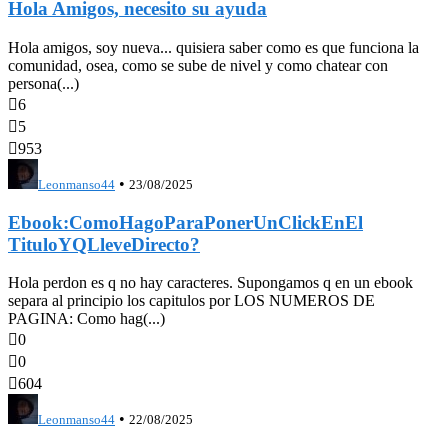
Hola Amigos, necesito su ayuda
Hola amigos, soy nueva... quisiera saber como es que funciona la
comunidad, osea, como se sube de nivel y como chatear con
persona(...)

6

5

953
•
Leonmanso44
23/08/2025
Ebook:ComoHagoParaPonerUnClickEnEl
TituloYQLleveDirecto?
Hola perdon es q no hay caracteres. Supongamos q en un ebook
separa al principio los capitulos por LOS NUMEROS DE
PAGINA: Como hag(...)

0

0

604
•
Leonmanso44
22/08/2025