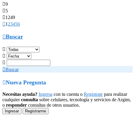

9

5

1249

1
2
3
4
5
6

Buscar




Buscar

Nueva Pregunta
Necesitas ayuda?
Ingresa
con tu cuenta o
Registrate
para realizar
cualquier
consulta
sobre celulares, tecnología y servicios de Argim,
o
responder
consultas de otros usuarios.
Ingresar
Registrarme