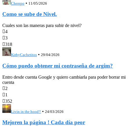
•
Cherepo
11/05/2026
Como se sube de Nivel.
Cuales son las maneras para subir de nivel?

4

3

318
•
KirbyCachetitos
29/04/2026
Cómo puedo obtener mi contraseña de argim?
Entro desde cuenta Google y quiero cambiarla para poder borrar mi
cuenta

2

1

352
•
Livin in the hood!!
24/03/2026
Mejoren la página ! Cada día peor