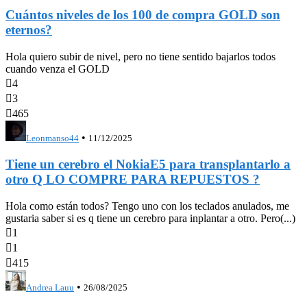
Cuántos niveles de los 100 de compra GOLD son
eternos?
Hola quiero subir de nivel, pero no tiene sentido bajarlos todos
cuando venza el GOLD

4

3

465
•
Leonmanso44
11/12/2025
Tiene un cerebro el NokiaE5 para transplantarlo a
otro Q LO COMPRE PARA REPUESTOS ?
Hola como están todos? Tengo uno con los teclados anulados, me
gustaria saber si es q tiene un cerebro para inplantar a otro. Pero(...)

1

1

415
•
Andrea Lauu
26/08/2025