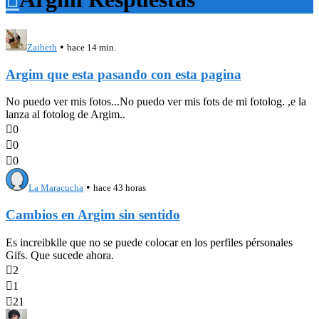
•
Zaibeth
hace 14 min.
Argim que esta pasando con esta pagina
No puedo ver mis fotos...No puedo ver mis fots de mi fotolog. ,e la
lanza al fotolog de Argim..

0

0

0
•
La Maracucha
hace 43 horas
Cambios en Argim sin sentido
Es increibklle que no se puede colocar en los perfiles pérsonales
Gifs. Que sucede ahora.

2

1

21