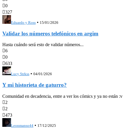

0

327
•
Eduardo y Ross
15/01/2026
Validar los números telefónicos en argim
Hasta cuándo será esto de validar números...

6

0

633
•
Lucy Strkss
04/01/2026
Y mi historieta de gaturro?
Comunidad en decadencia, entre a ver los cómics y ya no están :v

2

2

473
•
Leonmanso44
17/12/2025