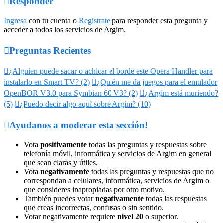

Responder
Ingresa
con tu cuenta o
Registrate
para responder esta pregunta y
acceder a todos los servicios de Argim.

Preguntas Recientes

¿Alguien puede sacar o achicar el borde este Opera Handler para
instalarlo en Smart TV? (2)

¿Quién me da juegos para el emulador
OpenBOR V3.0 para Symbian 60 V3? (2)

¿Argim está muriendo?
(5)

¿Puedo decir algo aquí sobre Argim? (10)

Ayudanos a moderar esta sección!
Vota
positivamente
todas las preguntas y respuestas sobre
telefonía móvil, informática y servicios de Argim en general
que sean claras y útiles.
Vota
negativamente
todas las preguntas y respuestas que no
correspondan a celulares, informática, servicios de Argim o
que consideres inapropiadas por otro motivo.
También puedes votar
negativamente
todas las respuestas
que creas incorrectas, confusas o sin sentido.
Votar negativamente requiere
nivel 20
o superior.