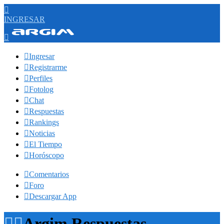

INGRESAR


Ingresar

Registrarme

Perfiles

Fotolog

Chat

Respuestas

Rankings

Noticias

El Tiempo

Horóscopo

Comentarios

Foro

Descargar App


Argim Respuestas