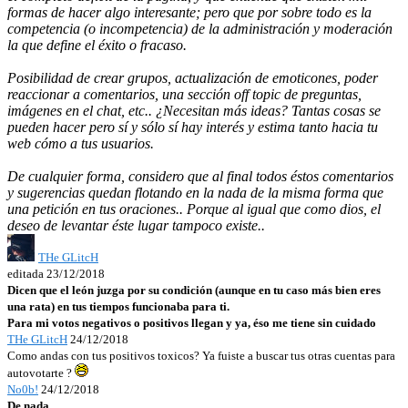
formas de hacer algo interesante; pero que por sobre todo es la
competencia (o incompetencia) de la administración y moderación
la que define el éxito o fracaso.
Posibilidad de crear grupos, actualización de emoticones, poder
reaccionar a comentarios, una sección off topic de preguntas,
imágenes en el chat, etc.. ¿Necesitan más ideas? Tantas cosas se
pueden hacer pero sí y sólo sí hay interés y estima tanto hacia tu
web cómo a tus usuarios.
De cualquier forma, considero que al final todos éstos comentarios
y sugerencias quedan flotando en la nada de la misma forma que
una petición en tus oraciones.. Porque al igual que como dios, el
deseo de levantar éste lugar tampoco existe..
THe GLitcH
editada 23/12/2018
Dicen que el león juzga por su condición (aunque en tu caso más bien eres
una rata) en tus tiempos funcionaba para ti.
Para mi votos negativos o positivos llegan y ya, éso me tiene sin cuidado
THe GLitcH
24/12/2018
Como andas con tus positivos toxicos? Ya fuiste a buscar tus otras cuentas para
autovotarte ?
No0b!
24/12/2018
De nada.