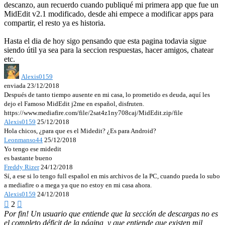
descanzo, aun recuerdo cuando publiqué mi primera app que fue un
MidEdit v2.1 modificado, desde ahi empece a modificar apps para
compartir, el resto ya es historia.
Hasta el dia de hoy sigo pensando que esta pagina todavia sigue
siendo útil ya sea para la seccion respuestas, hacer amigos, chatear
etc.
Alexis0159
enviada 23/12/2018
Después de tanto tiempo ausente en mi casa, lo prometido es deuda, aquí les
dejo el Famoso MidEdit j2me en español, disfruten.
https://www.mediafire.com/file/2sat4z1ny708caj/MidEdit.zip/file
Alexis0159
25/12/2018
Hola chicos, ¿para que es el Midedit? ¿Es para Android?
Leonmanso44
25/12/2018
Yo tengo ese midedit
es bastante bueno
Freddy Rizer
24/12/2018
Sí, a ese si lo tengo full español en mis archivos de la PC, cuando pueda lo subo
a mediafire o a mega ya que no estoy en mi casa ahora.
Alexis0159
24/12/2018

2

Por fin! Un usuario que entiende que la sección de descargas no es
el completo déficit de la página, y que entiende que existen mil