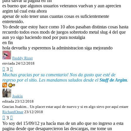
para salvar la pagina en fin
es bueno que algunos usuarios veteranos vuelvan y aun aprecien
argim tal cual esta ahora
apesar de solo tener unas cuantas cosas es suficientemente
entretenido.
Yo desde que estoy hace como 10 años pasaban distintas cosas hasta
recuerdo todos esos mods de juegos sobretodo metal slug 4 del que
aun yo sigo haciendo mod por pura nostalgia
en fin
hola devuelta y esperemos la administracion siga mejorando
Freddy Rizer
enviada 24/12/2018

3

Muchas gracias por su comentario! Nos da gusto que esté de
regreso por el sitio. Les mandamos saludos desde el
Staff de Argim
.
Joakín
editada 23/12/2018
Gracias Joakim... Un placer estar aquí de nuevo y si en algo sirvo por aquí estare
RichardOmar
23/12/2018

3

Yo soy del 15/09/12 ya hacía mas de un año que no ingreso a esta
pagina desde que desaparecieron las descargas, me tome un