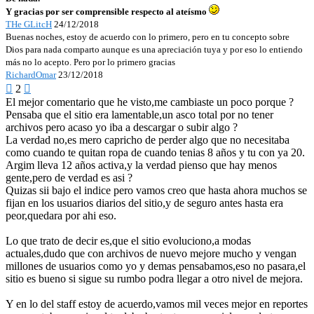
Y gracias por ser comprensible respecto al ateísmo
THe GLitcH
24/12/2018
Buenas noches, estoy de acuerdo con lo primero, pero en tu concepto sobre
Dios para nada comparto aunque es una apreciación tuya y por eso lo entiendo
más no lo acepto. Pero por lo primero gracias
RichardOmar
23/12/2018

2

El mejor comentario que he visto,me cambiaste un poco porque ?
Pensaba que el sitio era lamentable,un asco total por no tener
archivos pero acaso yo iba a descargar o subir algo ?
La verdad no,es mero capricho de perder algo que no necesitaba
como cuando te quitan ropa de cuando tenias 8 años y tu con ya 20.
Argim lleva 12 años activa,y la verdad pienso que hay menos
gente,pero de verdad es asi ?
Quizas sii bajo el indice pero vamos creo que hasta ahora muchos se
fijan en los usuarios diarios del sitio,y de seguro antes hasta era
peor,quedara por ahi eso.
Lo que trato de decir es,que el sitio evoluciono,a modas
actuales,dudo que con archivos de nuevo mejore mucho y vengan
millones de usuarios como yo y demas pensabamos,eso no pasara,el
sitio es bueno si sigue su rumbo podra llegar a otro nivel de mejora.
Y en lo del staff estoy de acuerdo,vamos mil veces mejor en reportes