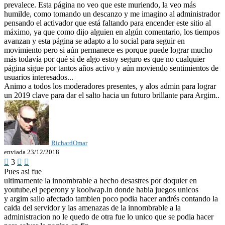
prevalece. Esta página no veo que este muriendo, la veo más
humilde, como tomando un descanzo y me imagino al administrador
pensando el activador que está faltando para encender este sitio al
máximo, ya que como dijo alguien en algún comentario, los tiempos
avanzan y esta página se adapto a lo social para seguir en
movimiento pero si aún permanece es porque puede lograr mucho
más todavía por qué si de algo estoy seguro es que no cualquier
página sigue por tantos años activo y aún moviendo sentimientos de
usuarios interesados...
Animo a todos los moderadores presentes, y alos admin para lograr
un 2019 clave para dar el salto hacia un futuro brillante para Argim..
RichardOmar
enviada 23/12/2018

3


Pues asi fue
ultimamente la innombrable a hecho desastres por doquier en
youtube,el peperony y koolwap.in donde habia juegos unicos
y argim salio afectado tambien poco podia hacer andrés contando la
caida del servidor y las amenazas de la innombrable a la
administracion no le quedo de otra fue lo unico que se podia hacer