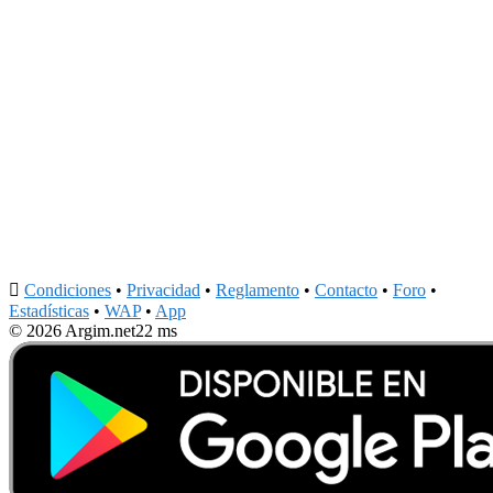

Condiciones
•
Privacidad
•
Reglamento
•
Contacto
•
Foro
•
Estadísticas
•
WAP
•
App
© 2026 Argim.net
22 ms