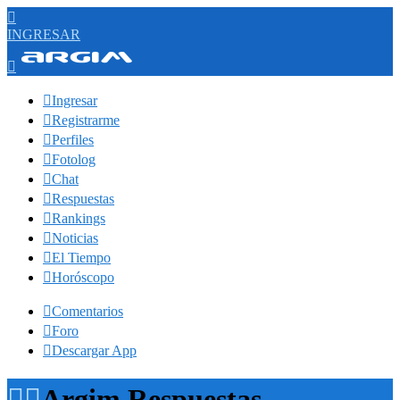

INGRESAR


Ingresar

Registrarme

Perfiles

Fotolog

Chat

Respuestas

Rankings

Noticias

El Tiempo

Horóscopo

Comentarios

Foro

Descargar App


Argim Respuestas