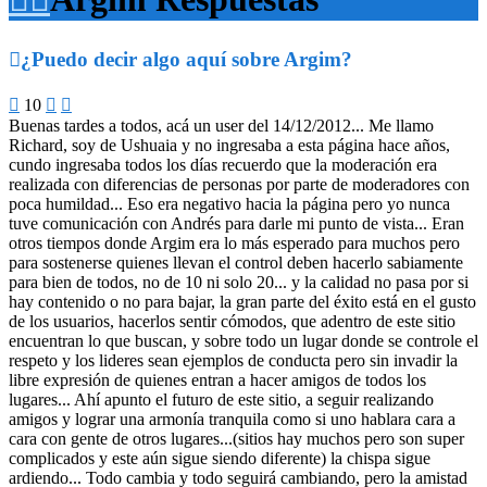

¿Puedo decir algo aquí sobre Argim?

10


Buenas tardes a todos, acá un user del 14/12/2012... Me llamo
Richard, soy de Ushuaia y no ingresaba a esta página hace años,
cundo ingresaba todos los días recuerdo que la moderación era
realizada con diferencias de personas por parte de moderadores con
poca humildad... Eso era negativo hacia la página pero yo nunca
tuve comunicación con Andrés para darle mi punto de vista... Eran
otros tiempos donde Argim era lo más esperado para muchos pero
para sostenerse quienes llevan el control deben hacerlo sabiamente
para bien de todos, no de 10 ni solo 20... y la calidad no pasa por si
hay contenido o no para bajar, la gran parte del éxito está en el gusto
de los usuarios, hacerlos sentir cómodos, que adentro de este sitio
encuentran lo que buscan, y sobre todo un lugar donde se controle el
respeto y los lideres sean ejemplos de conducta pero sin invadir la
libre expresión de quienes entran a hacer amigos de todos los
lugares... Ahí apunto el futuro de este sitio, a seguir realizando
amigos y lograr una armonía tranquila como si uno hablara cara a
cara con gente de otros lugares...(sitios hay muchos pero son super
complicados y este aún sigue siendo diferente) la chispa sigue
ardiendo... Todo cambia y todo seguirá cambiando, pero la amistad