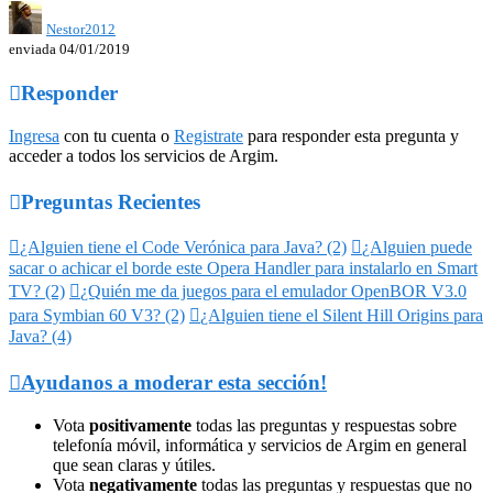
Nestor2012
enviada 04/01/2019

Responder
Ingresa
con tu cuenta o
Registrate
para responder esta pregunta y
acceder a todos los servicios de Argim.

Preguntas Recientes

¿Alguien tiene el Code Verónica para Java? (2)

¿Alguien puede
sacar o achicar el borde este Opera Handler para instalarlo en Smart
TV? (2)

¿Quién me da juegos para el emulador OpenBOR V3.0
para Symbian 60 V3? (2)

¿Alguien tiene el Silent Hill Origins para
Java? (4)

Ayudanos a moderar esta sección!
Vota
positivamente
todas las preguntas y respuestas sobre
telefonía móvil, informática y servicios de Argim en general
que sean claras y útiles.
Vota
negativamente
todas las preguntas y respuestas que no