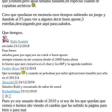
que youtube,pero igual tardaba bastante,en especial cuando te
copiaban archivos
.
Creo que quedaran en memoria esos tiempos subiendo un juego y
dandole al F5 para ver a alguien decir buen aporte,5
estrellas,descargando,por aqui paso,saludos.
Que tiempos.
Rubí Scarlett
enviada 23/12/2018
Esas frases
saludos,paso por aqui,sos un crack o buen aporte
siempre estaran en mi corazon desde el 2009 hasta ahora
lo bueno que aun conserva es el chat y los MP y la agenda tambien
Freddy Rizer
24/12/2018
Que nostalgia
y cuando se peleaban por subir aplicaciones handler por alla
en el 2013/4
Alexis0159
24/12/2018
Saludos Rubí y encantado de saber de usted
RichardOmar
23/12/2018

0

Pues yo soy usuario desde el 2010 y si soy de los que quedan que
vemos e hemos ido viendo el cambio que ha sufrido la página para
bien o para mal