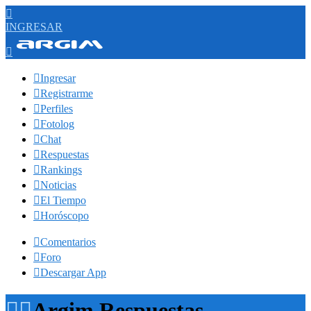

INGRESAR


Ingresar

Registrarme

Perfiles

Fotolog

Chat

Respuestas

Rankings

Noticias

El Tiempo

Horóscopo

Comentarios

Foro

Descargar App


Argim Respuestas