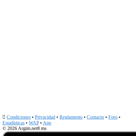

Condiciones
•
Privacidad
•
Reglamento
•
Contacto
•
Foro
•
Estadísticas
•
WAP
•
App
© 2026 Argim.net
8 ms