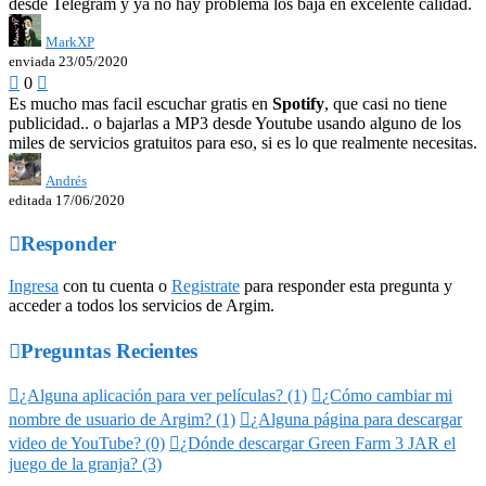
desde Telegram y ya no hay problema los baja en excelente calidad.
MarkXP
enviada 23/05/2020

0

Es mucho mas facil escuchar gratis en
Spotify
, que casi no tiene
publicidad.. o bajarlas a MP3 desde Youtube usando alguno de los
miles de servicios gratuitos para eso, si es lo que realmente necesitas.
Andrés
editada 17/06/2020

Responder
Ingresa
con tu cuenta o
Registrate
para responder esta pregunta y
acceder a todos los servicios de Argim.

Preguntas Recientes

¿Alguna aplicación para ver películas? (1)

¿Cómo cambiar mi
nombre de usuario de Argim? (1)

¿Alguna página para descargar
video de YouTube? (0)

¿Dónde descargar Green Farm 3 JAR el
juego de la granja? (3)