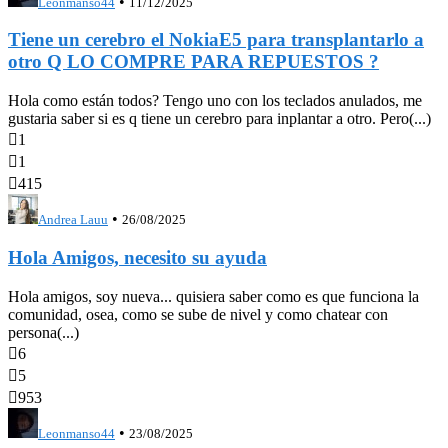
•
Leonmanso44
11/12/2025
Tiene un cerebro el NokiaE5 para transplantarlo a
otro Q LO COMPRE PARA REPUESTOS ?
Hola como están todos? Tengo uno con los teclados anulados, me
gustaria saber si es q tiene un cerebro para inplantar a otro. Pero(...)

1

1

415
•
Andrea Lauu
26/08/2025
Hola Amigos, necesito su ayuda
Hola amigos, soy nueva... quisiera saber como es que funciona la
comunidad, osea, como se sube de nivel y como chatear con
persona(...)

6

5

953
•
Leonmanso44
23/08/2025