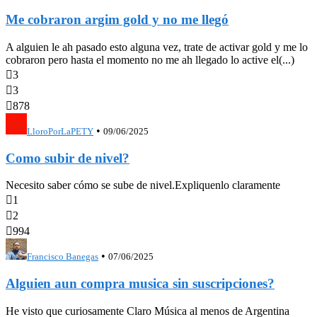
Me cobraron argim gold y no me llegó
A alguien le ah pasado esto alguna vez, trate de activar gold y me lo
cobraron pero hasta el momento no me ah llegado lo active el(...)

3

3

878
•
LloroPorLaPETY
09/06/2025
Como subir de nivel?
Necesito saber cómo se sube de nivel.Expliquenlo claramente

1

2

994
•
Francisco Banegas
07/06/2025
Alguien aun compra musica sin suscripciones?
He visto que curiosamente Claro Música al menos de Argentina