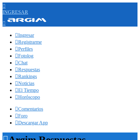

INGRESAR


Ingresar

Registrarme

Perfiles

Fotolog

Chat

Respuestas

Rankings

Noticias

El Tiempo

Horóscopo

Comentarios

Foro

Descargar App

Argim Respuestas