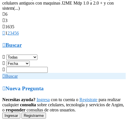
celulares antiguos con maquinas J2ME Mdp 1.0 a 2.0 + y con
sistem(...)

6

3

1635

1
2
3
4
5
6

Buscar




Buscar

Nueva Pregunta
Necesitas ayuda?
Ingresa
con tu cuenta o
Registrate
para realizar
cualquier
consulta
sobre celulares, tecnología y servicios de Argim,
o
responder
consultas de otros usuarios.
Ingresar
Registrarme