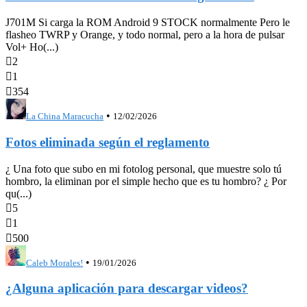
J701M Si carga la ROM Android 9 STOCK normalmente Pero le
flasheo TWRP y Orange, y todo normal, pero a la hora de pulsar
Vol+ Ho(...)

2

1

354
•
La China Maracucha
12/02/2026
Fotos eliminada según el reglamento
¿ Una foto que subo en mi fotolog personal, que muestre solo tú
hombro, la eliminan por el simple hecho que es tu hombro? ¿ Por
qu(...)

5

1

500
•
Caleb Morales!
19/01/2026
¿Alguna aplicación para descargar videos?