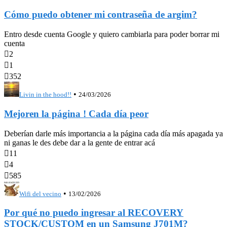
Cómo puedo obtener mi contraseña de argim?
Entro desde cuenta Google y quiero cambiarla para poder borrar mi
cuenta

2

1

352
•
Livin in the hood!!
24/03/2026
Mejoren la página ! Cada día peor
Deberían darle más importancia a la página cada día más apagada ya
ni ganas le des debe dar a la gente de entrar acá

11

4

585
•
Wifi del vecino
13/02/2026
Por qué no puedo ingresar al RECOVERY
STOCK/CUSTOM en un Samsung J701M?