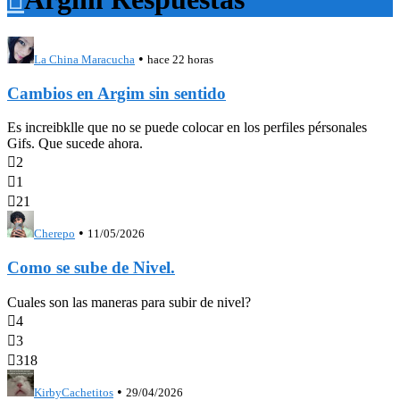
•
La China Maracucha
hace 22 horas
Cambios en Argim sin sentido
Es increibklle que no se puede colocar en los perfiles pérsonales
Gifs. Que sucede ahora.

2

1

21
•
Cherepo
11/05/2026
Como se sube de Nivel.
Cuales son las maneras para subir de nivel?

4

3

318
•
KirbyCachetitos
29/04/2026