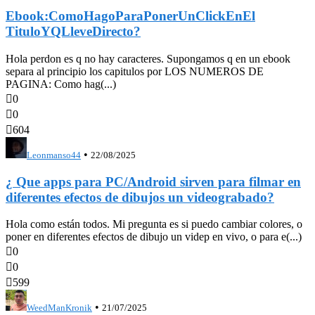
Ebook:ComoHagoParaPonerUnClickEnEl
TituloYQLleveDirecto?
Hola perdon es q no hay caracteres. Supongamos q en un ebook
separa al principio los capitulos por LOS NUMEROS DE
PAGINA: Como hag(...)

0

0

604
•
Leonmanso44
22/08/2025
¿ Que apps para PC/Android sirven para filmar en
diferentes efectos de dibujos un videograbado?
Hola como están todos. Mi pregunta es si puedo cambiar colores, o
poner en diferentes efectos de dibujo un videp en vivo, o para e(...)

0

0

599
•
WeedManKronik
21/07/2025