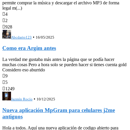
permite comprar la música y descargar el archivo MP3 de forma
legal m(...)

4

2

928
•
Abcdario123
16/05/2025
Como era Argim antes
La verdad me gustaba más antes la página que se podía hacer
muchas cosas Pero a hora solo se pueden hacer si tienes cuenta gold
Considero eso aburrido

9

5

1249
•
Jazmín Rocío
10/12/2025
Nueva aplicación MpGram para celulares j2me
antiguos
Hola a todos. Aquí una nueva aplicación de codigo abierto para