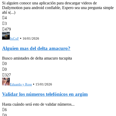
Si alguien conoce una aplicación para descargar videos de
Dailymotion para android confiable, Espero sea una pregunta simple
ahí s(...)

4

3

479
•
JxCxF
16/01/2026
Alguien mas del delta amacuro?
Busco amistades de delta amacuro tucupita

0

0

327
•
Eduardo y Ross
15/01/2026
Validar los números telefónicos en argim
Hasta cuándo será esto de validar números...

6

0