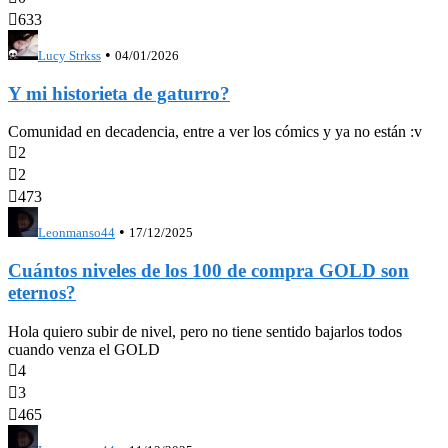

633
•
Lucy Strkss
04/01/2026
Y mi historieta de gaturro?
Comunidad en decadencia, entre a ver los cómics y ya no están :v

2

2

473
•
Leonmanso44
17/12/2025
Cuántos niveles de los 100 de compra GOLD son
eternos?
Hola quiero subir de nivel, pero no tiene sentido bajarlos todos
cuando venza el GOLD

4

3

465