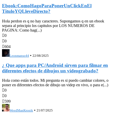
Ebook:ComoHagoParaPonerUnClickEnEl
TituloYQLleveDirecto?
Hola perdon es q no hay caracteres. Supongamos q en un ebook
separa al principio los capitulos por LOS NUMEROS DE
PAGINA: Como hag(...)

0

0

604
•
Leonmanso44
22/08/2025
¿ Que apps para PC/Android sirven para filmar en
diferentes efectos de dibujos un videograbado?
Hola como están todos. Mi pregunta es si puedo cambiar colores, o
poner en diferentes efectos de dibujo un videp en vivo, o para e(...)

0

0

599
•
WeedManKronik
21/07/2025