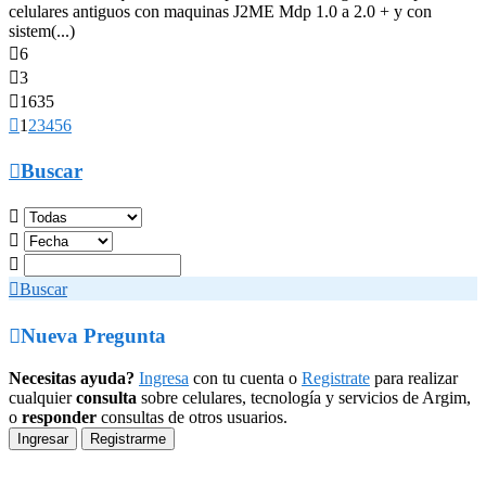
celulares antiguos con maquinas J2ME Mdp 1.0 a 2.0 + y con
sistem(...)

6

3

1635

1
2
3
4
5
6

Buscar




Buscar

Nueva Pregunta
Necesitas ayuda?
Ingresa
con tu cuenta o
Registrate
para realizar
cualquier
consulta
sobre celulares, tecnología y servicios de Argim,
o
responder
consultas de otros usuarios.
Ingresar
Registrarme