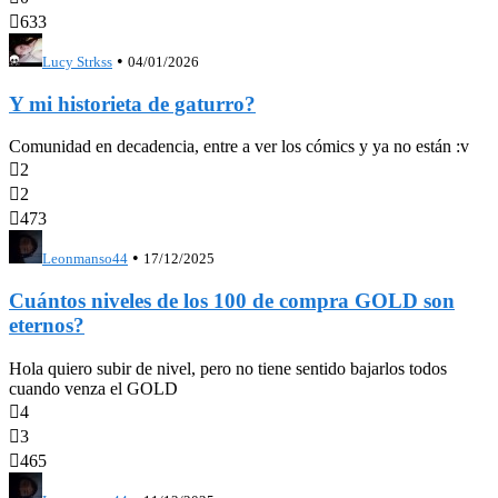

633
•
Lucy Strkss
04/01/2026
Y mi historieta de gaturro?
Comunidad en decadencia, entre a ver los cómics y ya no están :v

2

2

473
•
Leonmanso44
17/12/2025
Cuántos niveles de los 100 de compra GOLD son
eternos?
Hola quiero subir de nivel, pero no tiene sentido bajarlos todos
cuando venza el GOLD

4

3

465