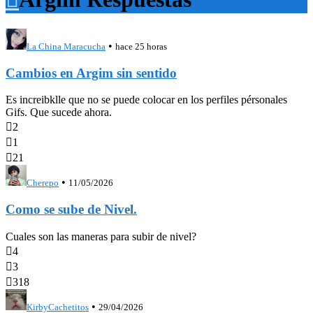
•
La China Maracucha
hace 25 horas
Cambios en Argim sin sentido
Es increibklle que no se puede colocar en los perfiles pérsonales
Gifs. Que sucede ahora.

2

1

21
•
Cherepo
11/05/2026
Como se sube de Nivel.
Cuales son las maneras para subir de nivel?

4

3

318
•
KirbyCachetitos
29/04/2026