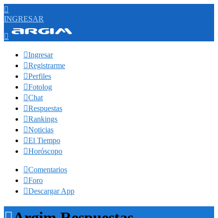

INGRESAR


Ingresar

Registrarme

Perfiles

Fotolog

Chat

Respuestas

Rankings

Noticias

El Tiempo

Horóscopo

Comentarios

Foro

Descargar App

Argim Respuestas