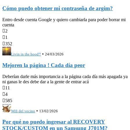
Cómo puedo obtener mi contraseña de argim?
Entro desde cuenta Google y quiero cambiarla para poder borrar mi
cuenta

2

1

352
•
Livin in the hood!!
24/03/2026
Mejoren la página ! Cada día peor
Deberían darle más importancia a la página cada día más apagada ya
ni ganas le des debe dar a la gente de entrar acá

11

4

585
•
Wifi del vecino
13/02/2026
Por qué no puedo ingresar al RECOVERY
STOCK/CUSTOM en un Samsung J701M?