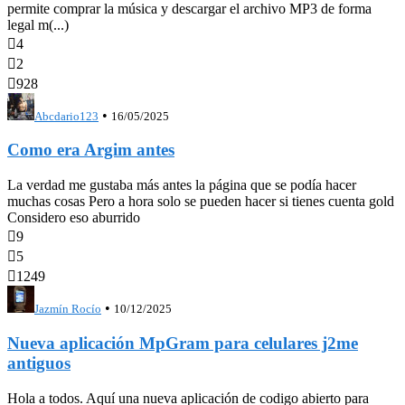
permite comprar la música y descargar el archivo MP3 de forma
legal m(...)

4

2

928
•
Abcdario123
16/05/2025
Como era Argim antes
La verdad me gustaba más antes la página que se podía hacer
muchas cosas Pero a hora solo se pueden hacer si tienes cuenta gold
Considero eso aburrido

9

5

1249
•
Jazmín Rocío
10/12/2025
Nueva aplicación MpGram para celulares j2me
antiguos
Hola a todos. Aquí una nueva aplicación de codigo abierto para