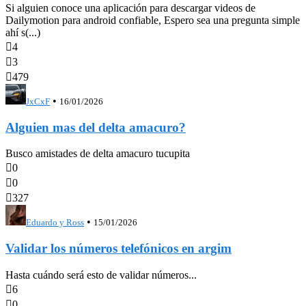
Si alguien conoce una aplicación para descargar videos de
Dailymotion para android confiable, Espero sea una pregunta simple
ahí s(...)

4

3

479
•
JxCxF
16/01/2026
Alguien mas del delta amacuro?
Busco amistades de delta amacuro tucupita

0

0

327
•
Eduardo y Ross
15/01/2026
Validar los números telefónicos en argim
Hasta cuándo será esto de validar números...

6

0