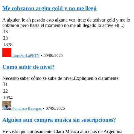
Me cobraron argim gold y no me llegó
A alguien le ah pasado esto alguna vez, trate de activar gold y me lo
cobraron pero hasta el momento no me ah llegado lo active el(...)

3

3

878
•
LloroPorLaPETY
09/06/2025
Como subir de nivel?
Necesito saber cómo se sube de nivel.Expliquenlo claramente

1

2

994
•
Francisco Banegas
07/06/2025
Alguien aun compra musica sin suscripciones?
He visto que curiosamente Claro Música al menos de Argentina