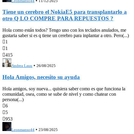
•
Leonmanso44
11/12/2025
Tiene un cerebro el NokiaE5 para transplantarlo a
otro Q LO COMPRE PARA REPUESTOS ?
Hola como están todos? Tengo uno con los teclados anulados, me
gustaria saber si es q tiene un cerebro para inplantar a otro. Pero(...)

1

1

415
•
Andrea Lauu
26/08/2025
Hola Amigos, necesito su ayuda
Hola amigos, soy nueva... quisiera saber como es que funciona la
comunidad, osea, como se sube de nivel y como chatear con
persona(...)

6

5

953
•
Leonmanso44
23/08/2025