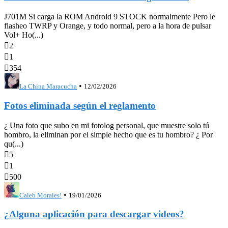
J701M Si carga la ROM Android 9 STOCK normalmente Pero le
flasheo TWRP y Orange, y todo normal, pero a la hora de pulsar
Vol+ Ho(...)

2

1

354
•
La China Maracucha
12/02/2026
Fotos eliminada según el reglamento
¿ Una foto que subo en mi fotolog personal, que muestre solo tú
hombro, la eliminan por el simple hecho que es tu hombro? ¿ Por
qu(...)

5

1

500
•
Caleb Morales!
19/01/2026
¿Alguna aplicación para descargar videos?