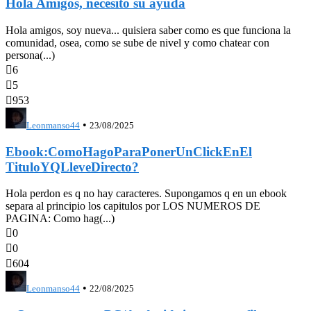
Hola Amigos, necesito su ayuda
Hola amigos, soy nueva... quisiera saber como es que funciona la
comunidad, osea, como se sube de nivel y como chatear con
persona(...)

6

5

953
•
Leonmanso44
23/08/2025
Ebook:ComoHagoParaPonerUnClickEnEl
TituloYQLleveDirecto?
Hola perdon es q no hay caracteres. Supongamos q en un ebook
separa al principio los capitulos por LOS NUMEROS DE
PAGINA: Como hag(...)

0

0

604
•
Leonmanso44
22/08/2025