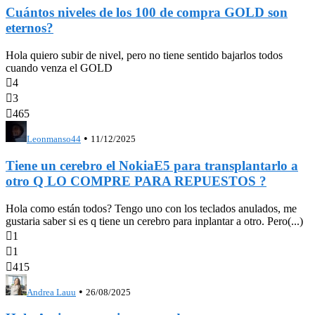
Cuántos niveles de los 100 de compra GOLD son
eternos?
Hola quiero subir de nivel, pero no tiene sentido bajarlos todos
cuando venza el GOLD

4

3

465
•
Leonmanso44
11/12/2025
Tiene un cerebro el NokiaE5 para transplantarlo a
otro Q LO COMPRE PARA REPUESTOS ?
Hola como están todos? Tengo uno con los teclados anulados, me
gustaria saber si es q tiene un cerebro para inplantar a otro. Pero(...)

1

1

415
•
Andrea Lauu
26/08/2025