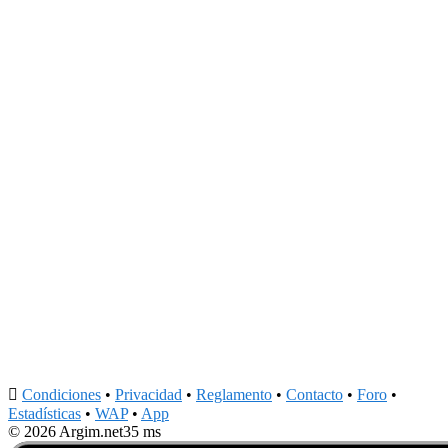

Condiciones
•
Privacidad
•
Reglamento
•
Contacto
•
Foro
•
Estadísticas
•
WAP
•
App
© 2026 Argim.net
35 ms