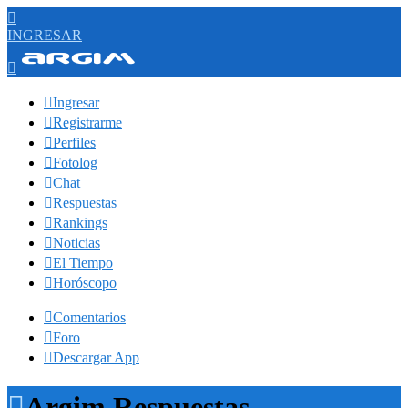

INGRESAR


Ingresar

Registrarme

Perfiles

Fotolog

Chat

Respuestas

Rankings

Noticias

El Tiempo

Horóscopo

Comentarios

Foro

Descargar App

Argim Respuestas