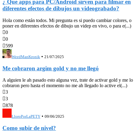
¿ Que apps para PC/Android sirven para filmar en
diferentes efectos de dibujos un videograbado?
Hola como están todos. Mi pregunta es si puedo cambiar colores, o
poner en diferentes efectos de dibujo un videp en vivo, o para e(...)

0

0

599
•
WeedManKronik
21/07/2025
Me cobraron argim gold y no me llegó
A alguien le ah pasado esto alguna vez, trate de activar gold y me lo
cobraron pero hasta el momento no me ah llegado lo active el(...)

3

3

878
•
LloroPorLaPETY
09/06/2025
Como subir de nivel?