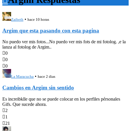
•
Zaibeth
hace 10 horas
Argim que esta pasando con esta pagina
No puedo ver mis fotos...No puedo ver mis fots de mi fotolog. ,e la
lanza al fotolog de Argim..

0

0

0
•
La Maracucha
hace 2 dias
Cambios en Argim sin sentido
Es increibklle que no se puede colocar en los perfiles pérsonales
Gifs. Que sucede ahora.

2

1

21