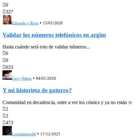

0

327
•
Eduardo y Ross
15/01/2026
Validar los números telefónicos en argim
Hasta cuándo será esto de validar números...

6

0

633
•
Lucy Strkss
04/01/2026
Y mi historieta de gaturro?
Comunidad en decadencia, entre a ver los cómics y ya no están :v

2

2

473
•
Leonmanso44
17/12/2025