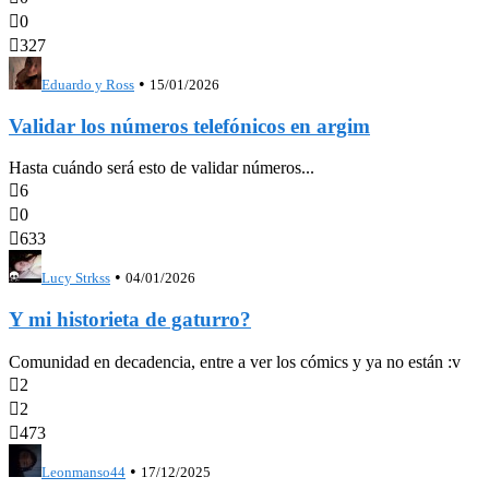

0

327
•
Eduardo y Ross
15/01/2026
Validar los números telefónicos en argim
Hasta cuándo será esto de validar números...

6

0

633
•
Lucy Strkss
04/01/2026
Y mi historieta de gaturro?
Comunidad en decadencia, entre a ver los cómics y ya no están :v

2

2

473
•
Leonmanso44
17/12/2025