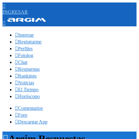

INGRESAR


Ingresar

Registrarme

Perfiles

Fotolog

Chat

Respuestas

Rankings

Noticias

El Tiempo

Horóscopo

Comentarios

Foro

Descargar App

Argim Respuestas