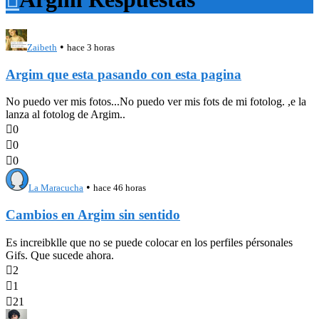
•
Zaibeth
hace 3 horas
Argim que esta pasando con esta pagina
No puedo ver mis fotos...No puedo ver mis fots de mi fotolog. ,e la
lanza al fotolog de Argim..

0

0

0
•
La Maracucha
hace 46 horas
Cambios en Argim sin sentido
Es increibklle que no se puede colocar en los perfiles pérsonales
Gifs. Que sucede ahora.

2

1

21