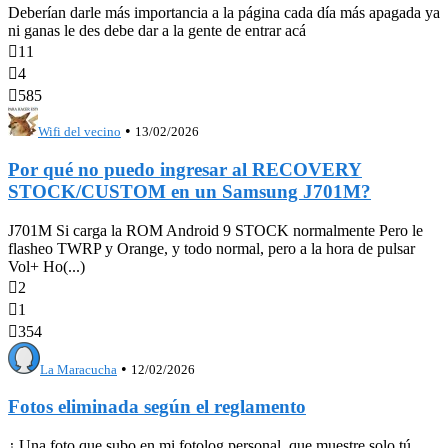
Deberían darle más importancia a la página cada día más apagada ya
ni ganas le des debe dar a la gente de entrar acá

11

4

585
•
Wifi del vecino
13/02/2026
Por qué no puedo ingresar al RECOVERY
STOCK/CUSTOM en un Samsung J701M?
J701M Si carga la ROM Android 9 STOCK normalmente Pero le
flasheo TWRP y Orange, y todo normal, pero a la hora de pulsar
Vol+ Ho(...)

2

1

354
•
La Maracucha
12/02/2026
Fotos eliminada según el reglamento
¿ Una foto que subo en mi fotolog personal, que muestre solo tú