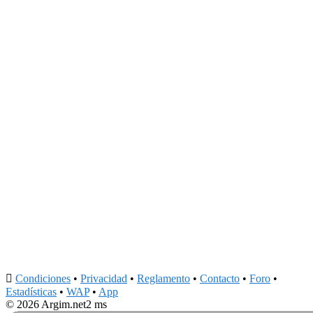

Condiciones
•
Privacidad
•
Reglamento
•
Contacto
•
Foro
•
Estadísticas
•
WAP
•
App
© 2026 Argim.net
2 ms