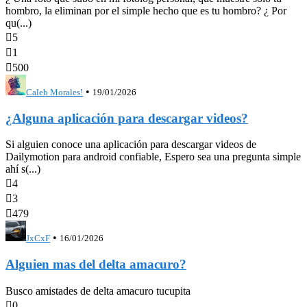
hombro, la eliminan por el simple hecho que es tu hombro? ¿ Por
qu(...)

5

1

500
•
Caleb Morales!
19/01/2026
¿Alguna aplicación para descargar videos?
Si alguien conoce una aplicación para descargar videos de
Dailymotion para android confiable, Espero sea una pregunta simple
ahí s(...)

4

3

479
•
JxCxF
16/01/2026
Alguien mas del delta amacuro?
Busco amistades de delta amacuro tucupita

0