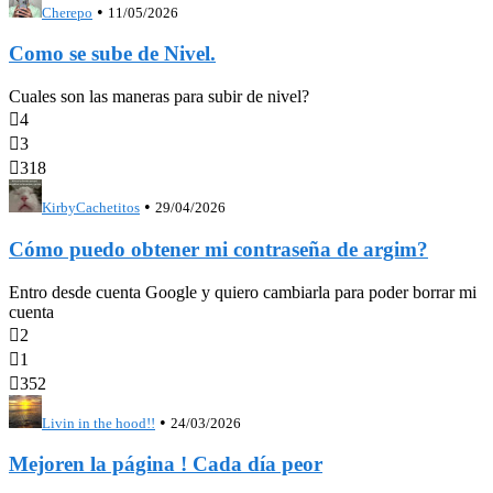
•
Cherepo
11/05/2026
Como se sube de Nivel.
Cuales son las maneras para subir de nivel?

4

3

318
•
KirbyCachetitos
29/04/2026
Cómo puedo obtener mi contraseña de argim?
Entro desde cuenta Google y quiero cambiarla para poder borrar mi
cuenta

2

1

352
•
Livin in the hood!!
24/03/2026
Mejoren la página ! Cada día peor