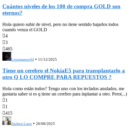
Cuántos niveles de los 100 de compra GOLD son
eternos?
Hola quiero subir de nivel, pero no tiene sentido bajarlos todos
cuando venza el GOLD

4

3

465
•
Leonmanso44
11/12/2025
Tiene un cerebro el NokiaE5 para transplantarlo a
otro Q LO COMPRE PARA REPUESTOS ?
Hola como están todos? Tengo uno con los teclados anulados, me
gustaria saber si es q tiene un cerebro para inplantar a otro. Pero(...)

1

1

415
•
Andrea Lauu
26/08/2025