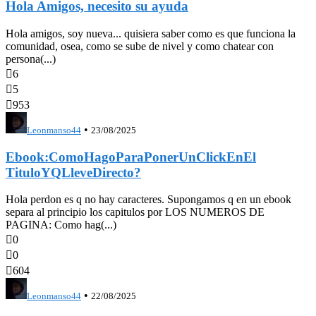
Hola Amigos, necesito su ayuda
Hola amigos, soy nueva... quisiera saber como es que funciona la
comunidad, osea, como se sube de nivel y como chatear con
persona(...)

6

5

953
•
Leonmanso44
23/08/2025
Ebook:ComoHagoParaPonerUnClickEnEl
TituloYQLleveDirecto?
Hola perdon es q no hay caracteres. Supongamos q en un ebook
separa al principio los capitulos por LOS NUMEROS DE
PAGINA: Como hag(...)

0

0

604
•
Leonmanso44
22/08/2025