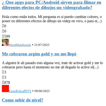
¿ Que apps para PC/Android sirven para filmar en
diferentes efectos de dibujos un videograbado?
Hola como están todos. Mi pregunta es si puedo cambiar colores, o
poner en diferentes efectos de dibujo un videp en vivo, o para e(...)

0

0

599
•
WeedManKronik
21/07/2025
Me cobraron argim gold y no me llegó
A alguien le ah pasado esto alguna vez, trate de activar gold y me lo
cobraron pero hasta el momento no me ah llegado lo active el(...)

3

3

878
•
LloroPorLaPETY
09/06/2025
Como subir de nivel?