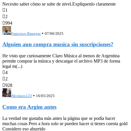
Necesito saber cómo se sube de nivel.Expliquenlo claramente

1

2

994
•
Francisco Banegas
07/06/2025
Alguien aun compra musica sin suscripciones?
He visto que curiosamente Claro Música al menos de Argentina
permite comprar la música y descargar el archivo MP3 de forma
legal m(...)

4

2

928
•
Abcdario123
16/05/2025
Como era Argim antes
La verdad me gustaba más antes la página que se podía hacer
muchas cosas Pero a hora solo se pueden hacer si tienes cuenta gold
Considero eso aburrido