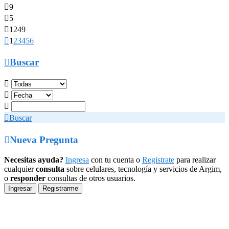

9

5

1249

1
2
3
4
5
6

Buscar




Buscar

Nueva Pregunta
Necesitas ayuda?
Ingresa
con tu cuenta o
Registrate
para realizar
cualquier
consulta
sobre celulares, tecnología y servicios de Argim,
o
responder
consultas de otros usuarios.
Ingresar
Registrarme