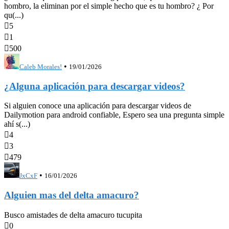
hombro, la eliminan por el simple hecho que es tu hombro? ¿ Por
qu(...)

5

1

500
•
Caleb Morales!
19/01/2026
¿Alguna aplicación para descargar videos?
Si alguien conoce una aplicación para descargar videos de
Dailymotion para android confiable, Espero sea una pregunta simple
ahí s(...)

4

3

479
•
JxCxF
16/01/2026
Alguien mas del delta amacuro?
Busco amistades de delta amacuro tucupita

0