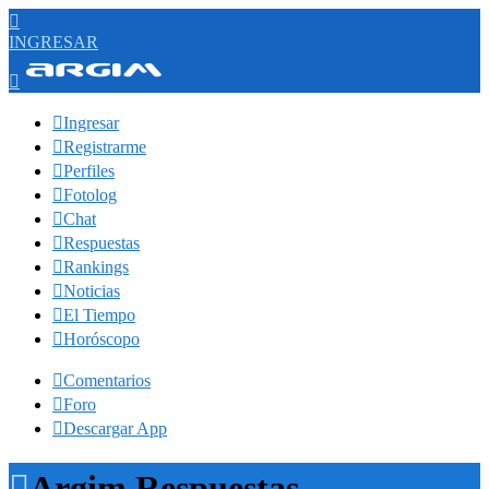

INGRESAR


Ingresar

Registrarme

Perfiles

Fotolog

Chat

Respuestas

Rankings

Noticias

El Tiempo

Horóscopo

Comentarios

Foro

Descargar App

Argim Respuestas