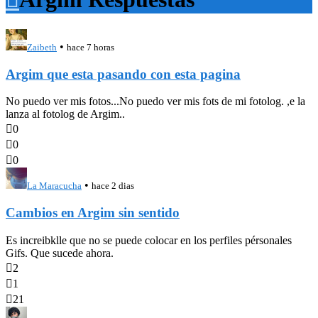
•
Zaibeth
hace 7 horas
Argim que esta pasando con esta pagina
No puedo ver mis fotos...No puedo ver mis fots de mi fotolog. ,e la
lanza al fotolog de Argim..

0

0

0
•
La Maracucha
hace 2 dias
Cambios en Argim sin sentido
Es increibklle que no se puede colocar en los perfiles pérsonales
Gifs. Que sucede ahora.

2

1

21