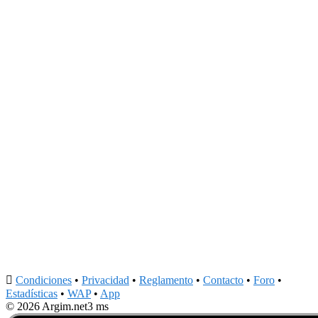

Condiciones
•
Privacidad
•
Reglamento
•
Contacto
•
Foro
•
Estadísticas
•
WAP
•
App
© 2026 Argim.net
3 ms