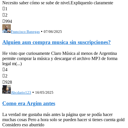
Necesito saber cómo se sube de nivel.Expliquenlo claramente

1

2

994
•
Francisco Banegas
07/06/2025
Alguien aun compra musica sin suscripciones?
He visto que curiosamente Claro Música al menos de Argentina
permite comprar la música y descargar el archivo MP3 de forma
legal m(...)

4

2

928
•
Abcdario123
16/05/2025
Como era Argim antes
La verdad me gustaba más antes la página que se podía hacer
muchas cosas Pero a hora solo se pueden hacer si tienes cuenta gold
Considero eso aburrido