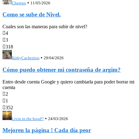
•
Cherepo
11/05/2026
Como se sube de Nivel.
Cuales son las maneras para subir de nivel?

4

3

318
•
KirbyCachetitos
29/04/2026
Cómo puedo obtener mi contraseña de argim?
Entro desde cuenta Google y quiero cambiarla para poder borrar mi
cuenta

2

1

352
•
Livin in the hood!!
24/03/2026
Mejoren la página ! Cada día peor