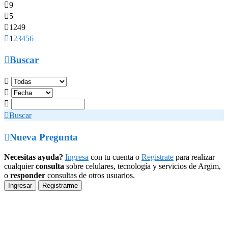

9

5

1249

1
2
3
4
5
6

Buscar




Buscar

Nueva Pregunta
Necesitas ayuda?
Ingresa
con tu cuenta o
Registrate
para realizar
cualquier
consulta
sobre celulares, tecnología y servicios de Argim,
o
responder
consultas de otros usuarios.
Ingresar
Registrarme