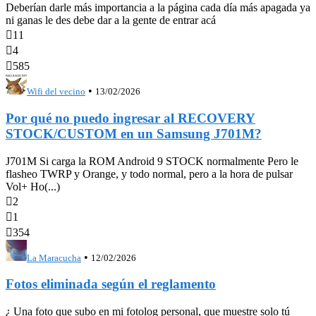
Deberían darle más importancia a la página cada día más apagada ya
ni ganas le des debe dar a la gente de entrar acá

11

4

585
•
Wifi del vecino
13/02/2026
Por qué no puedo ingresar al RECOVERY
STOCK/CUSTOM en un Samsung J701M?
J701M Si carga la ROM Android 9 STOCK normalmente Pero le
flasheo TWRP y Orange, y todo normal, pero a la hora de pulsar
Vol+ Ho(...)

2

1

354
•
La Maracucha
12/02/2026
Fotos eliminada según el reglamento
¿ Una foto que subo en mi fotolog personal, que muestre solo tú