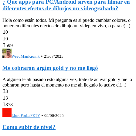
¿ Que apps para PC/Android sirven para filmar en
diferentes efectos de dibujos un videograbado?
Hola como están todos. Mi pregunta es si puedo cambiar colores, o
poner en diferentes efectos de dibujo un videp en vivo, o para e(...)

0

0

599
•
WeedManKronik
21/07/2025
Me cobraron argim gold y no me llegó
A alguien le ah pasado esto alguna vez, trate de activar gold y me lo
cobraron pero hasta el momento no me ah llegado lo active el(...)

3

3

878
•
LloroPorLaPETY
09/06/2025
Como subir de nivel?