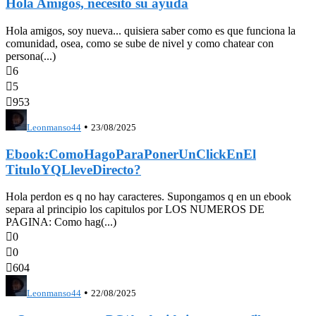
Hola Amigos, necesito su ayuda
Hola amigos, soy nueva... quisiera saber como es que funciona la
comunidad, osea, como se sube de nivel y como chatear con
persona(...)

6

5

953
•
Leonmanso44
23/08/2025
Ebook:ComoHagoParaPonerUnClickEnEl
TituloYQLleveDirecto?
Hola perdon es q no hay caracteres. Supongamos q en un ebook
separa al principio los capitulos por LOS NUMEROS DE
PAGINA: Como hag(...)

0

0

604
•
Leonmanso44
22/08/2025