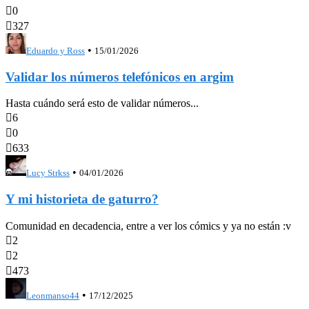

0

327
•
Eduardo y Ross
15/01/2026
Validar los números telefónicos en argim
Hasta cuándo será esto de validar números...

6

0

633
•
Lucy Strkss
04/01/2026
Y mi historieta de gaturro?
Comunidad en decadencia, entre a ver los cómics y ya no están :v

2

2

473
•
Leonmanso44
17/12/2025