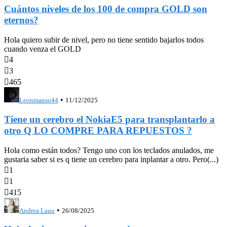
Cuántos niveles de los 100 de compra GOLD son
eternos?
Hola quiero subir de nivel, pero no tiene sentido bajarlos todos
cuando venza el GOLD

4

3

465
•
Leonmanso44
11/12/2025
Tiene un cerebro el NokiaE5 para transplantarlo a
otro Q LO COMPRE PARA REPUESTOS ?
Hola como están todos? Tengo uno con los teclados anulados, me
gustaria saber si es q tiene un cerebro para inplantar a otro. Pero(...)

1

1

415
•
Andrea Lauu
26/08/2025