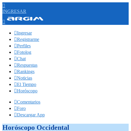

INGRESAR


Ingresar

Registrarme

Perfiles

Fotolog

Chat

Respuestas

Rankings

Noticias

El Tiempo

Horóscopo

Comentarios

Foro

Descargar App
Horóscopo Occidental