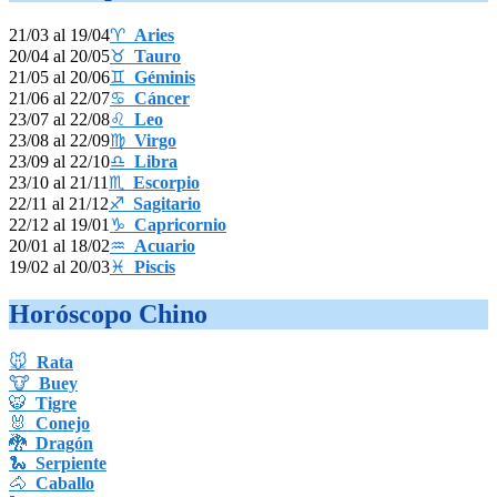
21/03 al 19/04
♈
Aries
20/04 al 20/05
♉
Tauro
21/05 al 20/06
♊
Géminis
21/06 al 22/07
♋
Cáncer
23/07 al 22/08
♌
Leo
23/08 al 22/09
♍
Virgo
23/09 al 22/10
♎
Libra
23/10 al 21/11
♏
Escorpio
22/11 al 21/12
♐
Sagitario
22/12 al 19/01
♑
Capricornio
20/01 al 18/02
♒
Acuario
19/02 al 20/03
♓
Piscis
Horóscopo Chino
🐭
Rata
🐮
Buey
🐯
Tigre
🐰
Conejo
🐉
Dragón
🐍
Serpiente
🐴
Caballo